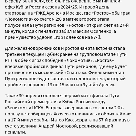
В среду, 30 апреля, состоялись очередные матчи плей-
офф Кубка России сезона 2024/25. Игровой день
стартовал на «РЖД Арене» в Москве, где «Ростов» обыграл
«Локомотив» со счетом 2:0 в матче второго этапа
полуфинала Пути регионов. «Ростов» открыл счет на 27-й
минуте, когда с пенальти забил Максим Осипенко, а
преимущество удвоил Егор Голенков на 87-й.
Для железнодорожников и ростовчан эта встреча стала
третьей в текущем Кубке: ранее на групповом этапе Пути
РПЛ в обеих играх победил «Локомотив». «Ростов»
впервые пробился в финал Пути регионов, где ему будет
противостоять московский «Спартак». Финальный этап
Пути регионов будет состоять из одного матча, который
пройдет в период с 13 по 15 мая на «Лукойл Арене».
Также 30 апреля состоялся первый матч финала Пути
Российской премьер-лиги Кубка России между
«Зенитом» и ЦСКА. Встреча завершилась со счетом 2:0 в
пользу петербуржцев. Хозяева отличились в обоих таймах:
на 17-й минуте забил Матео Кассьерра, а на 57-й разницу в
счете увеличил Андрей Мостовой, реализовавший
пенальти.