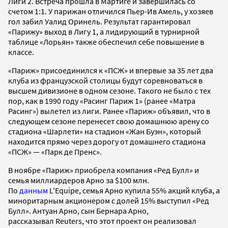
Лиги 2. Встреча прошла в Мартиге и завершилась со
счетом 1:1. У парижан отличился Пьер-Ив Амель, у хозяев
гол забил Уалид Оринель. Результат гарантировал
«Парижу» выход в Лигу 1, а лидирующий в турнирной
таблице «Лорьян» также обеспечил себе повышение в
классе.
«Париж» присоединился к «ПСЖ» и впервые за 35 лет два
клуба из французской столицы будут соревноваться в
высшем дивизионе в одном сезоне. Такого не было с тех
пор, как в 1990 году «Расинг Париж 1» (ранее «Матра
Расинг») вылетел из лиги. Ранее «Париж» объявил, что в
следующем сезоне перенесет свою домашнюю арену со
стадиона «Шарлети» на стадион «Жан Буэн», который
находится прямо через дорогу от домашнего стадиона
«ПСЖ» — «Парк де Пренс».
В ноябре «Париж» приобрела компания «Ред Булл» и
семья миллиардеров Арно за $100 млн.
По
данным
L'Equipe, семья Арно купила 55% акций клуба, а
миноритарным акционером с долей 15% выступил «Ред
Булл». Антуан Арно, сын Бернара Арно,
рассказывал Reuters, что этот проект он реализовал