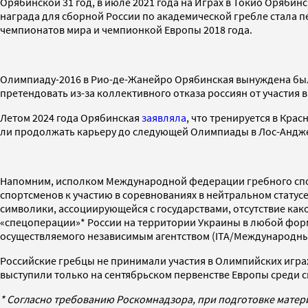
Орябинской 31 год, в июле 2021 года на Играх в Токио Орябин
награда для сборной России по академической гребле стала п
чемпионатов мира и чемпионкой Европы 2018 года.
Олимпиаду-2016 в Рио-де-Жанейро Орябинская вынуждена был
претендовать из-за коллективного отказа россиян от участия 
Летом 2024 года Орябинская
заявляла
, что тренируется в Крас
ли продолжать карьеру до следующей Олимпиады в Лос-Анджеле
Напомним, исполком Международной федерации гребного спор
спортсменов к участию в соревнованиях в нейтральном статусе
символики, ассоциирующейся с государствами, отсутствие как
«спецоперации»* России на территории Украины в любой форм
осуществляемого независимым агентством (ITA/Международны
Российские гребцы не принимали участия в Олимпийских играх
выступили только на сентябрьском первенстве Европы среди с
* Согласно требованию Роскомнадзора, при подготовке матер