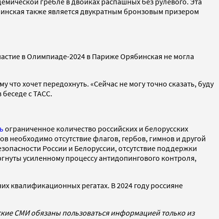
демической гребле в двойках распашных без рулевого. Эта
рябинская также является двукратным бронзовым призером
астие в Олимпиаде-2024 в Париже Орябинская не могла
.
му что хочет передохнуть. «Сейчас не могу точно сказать, буду
 беседе с ТАСС.
ь
ограниченное количество российских и белорусских
ов необходимо отсутствие флагов, гербов, гимнов и другой
езопасности России и Белоруссии, отсутствие поддержки
ергнуты усиленному процессу антидопингового контроля,
них квалификационных регатах. В 2024 году россияне
йские СМИ обязаны пользоваться информацией только из