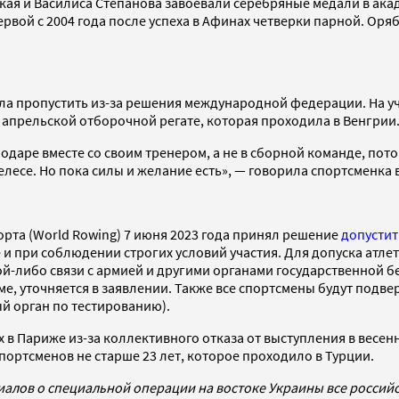
ская и Василиса Степанова завоевали серебряные медали в ака
ервой с 2004 года после успеха в Афинах четверки парной. О
а пропустить из-за решения международной федерации. На уч
в апрельской отборочной регате, которая проходила в Венгрии
нодаре вместе со своим тренером, а не в сборной команде, пото
се. Но пока силы и желание есть», — говорила спортсменка в
та (World Rowing) 7 июня 2023 года принял решение
допустит
 и при соблюдении строгих условий участия. Для допуска атлет
ой-либо связи с армией и другими органами государственной б
е, уточняется в заявлении. Также все спортсмены будут подв
й орган по тестированию).
 в Париже из-за коллективного отказа от выступления в весен
портсменов не старше 23 лет, которое проходило в Турции.
иалов о специальной операции на востоке Украины все росси