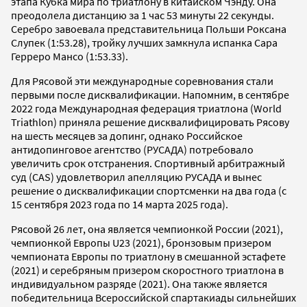
этапа Кубка мира по триатлону в китайском Чэнду. Она
преодолела дистанцию за 1 час 53 минуты 22 секунды.
Серебро завоевала представительница Польши Роксана
Слупек (1:53.28), тройку лучших замкнула испанка Сара
Герреро Мансо (1:53.33).
Для Рясовой эти международные соревнования стали
первыми после дисквалификации. Напомним, в сентябре
2022 года Международная федерация триатлона (World
Triathlon) приняла решение дисквалифицировать Рясову
на шесть месяцев за допинг, однако Российское
антидопинговое агентство (РУСАДА) потребовало
увеличить срок отстранения. Спортивный арбитражный
суд (CAS) удовлетворил апелляцию РУСАДА и вынес
решение о дисквалификации спортсменки на два года (с
15 сентября 2023 года по 14 марта 2025 года).
Рясовой 26 лет, она является чемпионкой России (2021),
чемпионкой Европы U23 (2021), бронзовым призером
чемпионата Европы по триатлону в смешанной эстафете
(2021) и серебряным призером скоростного триатлона в
индивидуальном разряде (2021). Она также является
победительница Всероссийской спартакиады сильнейших