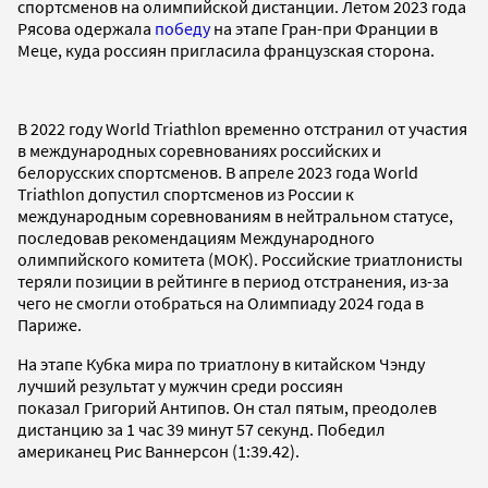
спортсменов на олимпийской дистанции. Летом 2023 года
Рясова одержала
победу
на этапе Гран-при Франции в
Меце, куда россиян пригласила французская сторона.
В 2022 году World Triathlon временно отстранил от участия
в международных соревнованиях российских и
белорусских спортсменов. В апреле 2023 года World
Triathlon допустил спортсменов из России к
международным соревнованиям в нейтральном статусе,
последовав рекомендациям Международного
олимпийского комитета (МОК). Российские триатлонисты
теряли позиции в рейтинге в период отстранения, из-за
чего не смогли отобраться на Олимпиаду 2024 года в
Париже.
На этапе Кубка мира по триатлону в китайском Чэнду
лучший результат у мужчин среди россиян
показал Григорий Антипов. Он стал пятым, преодолев
дистанцию за 1 час 39 минут 57 секунд. Победил
американец Рис Ваннерсон (1:39.42).