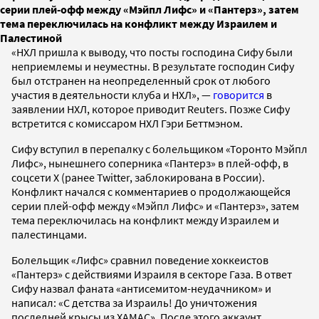
серии плей-офф между «Мэйпл Лифс» и «Пантерз», затем
тема переключилась на конфликт между Израилем и
Палестиной
«НХЛ пришла к выводу, что посты господина Сифу были
неприемлемы и неуместны. В результате господин Сифу
был отстранен на неопределенный срок от любого
участия в деятельности клуба и НХЛ», —
говорится
в
заявлении НХЛ, которое приводит Reuters. Позже Сифу
встретится с комиссаром НХЛ Гэри Беттмэном.
Сифу вступил в перепалку с болельщиком «Торонто Мэйпл
Лифс», нынешнего соперника «Пантерз» в плей-офф, в
соцсети X (ранее Twitter, заблокирована в России).
Конфликт начался с комментариев о продолжающейся
серии плей-офф между «Мэйпл Лифс» и «Пантерз», затем
тема переключилась на конфликт между Израилем и
палестинцами.
Болельщик «Лифс» сравнил поведение хоккеистов
«Пантерз» с действиями Израиля в секторе Газа. В ответ
Сифу назвал фаната «антисемитом-неудачником» и
написал: «С детства за Израиль! До уничтожения
последней крысы из ХАМАС». После этого аккаунт