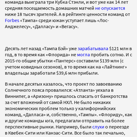
команда выиграла три Кубка Стэнли, и вот уже как 14 лет
средняя посещаемость домашних матчей
не опускается
ниже 18 тысяч зрителей. А в рейтинге ценности команд от
Forbes
«Тампа» среди южан уступает лишь «Лос-
Анджелесу», «Далласу» и «Вегасу».
Десять лет назад «Тампа Бэй» уже
зарабатывала
$121 млн в
год, в то время как «Флорида» не
могла
пробить сотню. И с
2015-го общие убытки «Пантерс» составили $139 млн (с
учетом ковидных сезонов), в то время как на «Лайтнинг»
владельцы заработали $39,6 млн прибыли.
В начале десятых казалось, что проект по завоеванию
Солнечного пояса провалился: «Атланта» уехала в
Виннипег, а «Аризону» пришлось спасать от банкротства
за счет вложений от самой НХЛ. Не было никаких
экономических проблем только у калифорнийских
команд, «Далласа» и, собственно, «Тампы». «Флориду», как
и другие команды юга, предлагали отправить на более
перспективные рынки. Например, были
слухи
о переезде
в Квебек-Сити или Канзас-Сити. Все было так печально,