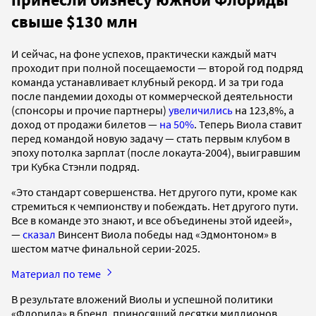
свыше $130 млн
И сейчас, на фоне успехов, практически каждый матч
проходит при полной посещаемости — второй год подряд
команда устанавливает клубный рекорд. И за три года
после пандемии доходы от коммерческой деятельности
(спонсоры и прочие партнеры)
увеличились
на 123,8%, а
доход от продажи билетов —
на 50%
. Теперь Виола ставит
перед командой новую задачу — стать первым клубом в
эпоху потолка зарплат (после локаута-2004), выигравшим
три Кубка Стэнли подряд.
«Это стандарт совершенства. Нет другого пути, кроме как
стремиться к чемпионству и побеждать. Нет другого пути.
Все в команде это знают, и все объединены этой идеей»,
—
сказал
Винсент Виола победы над «Эдмонтоном» в
шестом матче финальной серии-2025.
Материал по теме
В результате вложений Виолы и успешной политики
«Флорида» в бренд, приносящий десятки миллионов