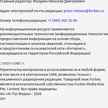
Главный редактор: Мазурин Николай Дмитриевич
Адрес электронной почты редакции:
press-release@forbes.ru
Номер телефона редакции:
+7 (495) 565-32-06
На информационном ресурсе применяются
рекомендательные технологии (информационные технологии
предоставления информации на основе сбора,
систематизации и анализа сведений, относящихся
к предпочтениям пользователей сети «Интернет»,
находящихся на территории Российской Федерации)
СМИ2
SPARROW
INFOX
Перепечатка материалов и использование их в любой форме,
в том числе и в электронных СМИ, возможны только с
письменного разрешения редакции. Товарный знак Forbes
является исключительной собственностью Forbes Media Asia
Pte. Limited. Все права защищены.
AO «АС Рус Медиа»
·
2026
16+