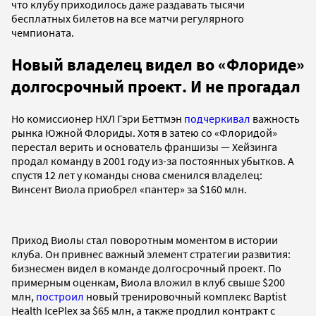
что клубу приходилось даже раздавать тысячи
бесплатных билетов на все матчи регулярного
чемпионата.
Новый владелец видел во «Флориде»
долгосрочный проект. И не прогадал
Но комиссионер НХЛ Гэри Беттмэн
подчеркивал
важность
рынка Южной Флориды. Хотя в затею со «Флоридой»
перестал верить и основатель франшизы — Хейзинга
продал команду в 2001 году из-за постоянных убытков. А
спустя 12 лет у команды снова сменился владелец:
Винсент Виола приобрел «пантер» за $160 млн.
Приход Виолы стал поворотным моментом в истории
клуба. Он привнес важный элемент стратегии развития:
бизнесмен видел в команде долгосрочный проект. По
примерным оценкам, Виола вложил в клуб свыше $200
млн,
построил
новый тренировочный комплекс Baptist
Health IcePlex за $65 млн, а также продлил контракт с