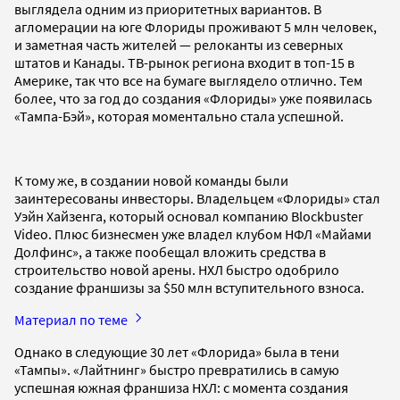
выглядела одним из приоритетных вариантов. В
агломерации на юге Флориды проживают 5 млн человек,
и заметная часть жителей — релоканты из северных
штатов и Канады. ТВ-рынок региона входит в топ-15 в
Америке, так что все на бумаге выглядело отлично. Тем
более, что за год до создания «Флориды» уже появилась
«Тампа-Бэй», которая моментально стала успешной.
К тому же, в создании новой команды были
заинтересованы инвесторы. Владельцем «Флориды» стал
Уэйн Хайзенга, который основал компанию Blockbuster
Video. Плюс бизнесмен уже владел клубом НФЛ «Майами
Долфинс», а также пообещал вложить средства в
строительство новой арены. НХЛ быстро одобрило
создание франшизы за $50 млн вступительного взноса.
Материал по теме
Однако в следующие 30 лет «Флорида» была в тени
«Тампы». «Лайтнинг» быстро превратились в самую
успешная южная франшиза НХЛ: с момента создания