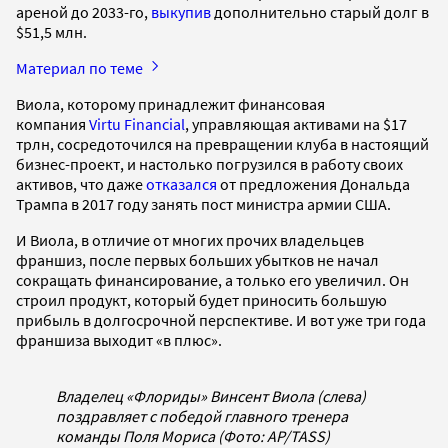
ареной до 2033-го,
выкупив
дополнительно старый долг в
$51,5 млн.
Материал по теме
Виола, которому принадлежит финансовая
компания
Virtu Financial
, управляющая активами на $17
трлн, сосредоточился на превращении клуба в настоящий
бизнес-проект, и настолько погрузился в работу своих
активов, что даже
отказался
от предложения Дональда
Трампа в 2017 году занять пост министра армии США.
И Виола, в отличие от многих прочих владельцев
франшиз, после первых больших убытков не начал
сокращать финансирование, а только его увеличил. Он
строил продукт, который будет приносить большую
прибыль в долгосрочной перспективе. И вот уже три года
франшиза выходит «в плюс».
Владелец «Флориды» Винсент Виола (слева)
поздравляет с победой главного тренера
команды Поля Мориса (Фото: AP/TASS)