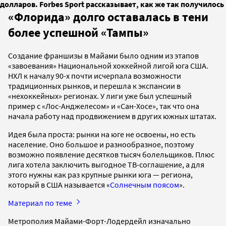
долларов. Forbes Sport рассказывает, как же так получилось
«Флорида» долго оставалась в тени
более успешной «Тампы»
Создание франшизы в Майами было одним из этапов
«завоевания» Национальной хоккейной лигой юга США.
НХЛ к началу 90-х почти исчерпала возможности
традиционных рынков, и перешла к экспансии в
«нехоккейных» регионах. У лиги уже был успешный
пример с «Лос-Анджелесом» и «Сан-Хосе», так что она
начала работу над продвижением в других южных штатах.
Идея была проста: рынки на юге не освоены, но есть
население. Оно большое и разнообразное, поэтому
возможно появление десятков тысяч болельщиков. Плюс
лига хотела заключить выгодное ТВ-соглашение, а для
этого нужны как раз крупные рынки юга — региона,
который в США называется «
Солнечным поясом
».
Материал по теме
Метрополия Майами-Форт-Лодердейл изначально