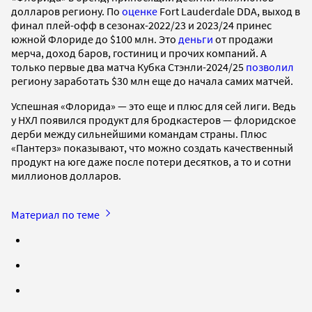
долларов региону. По
оценке
Fort Lauderdale DDA, выход в
финал плей-офф в сезонах-2022/23 и 2023/24 принес
южной Флориде до $100 млн. Это
деньги
от продажи
мерча, доход баров, гостиниц и прочих компаний. А
только первые два матча Кубка Стэнли-2024/25
позволил
региону заработать $30 млн еще до начала самих матчей.
Успешная «Флорида» — это еще и плюс для сей лиги. Ведь
у НХЛ появился продукт для бродкастеров — флоридское
дерби между сильнейшими командам страны. Плюс
«Пантерз» показывают, что можно создать качественный
продукт на юге даже после потери десятков, а то и сотни
миллионов долларов.
Материал по теме