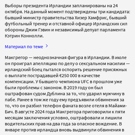
Выборы президента Ирландии запланированы на 24
октября. На данный момент подтверждены три кандидата:
бывший министр правительства Хизер Хамфрис, бывший
футбольный тренер и отставной офицер Ирландских сил
обороны Джим Гэвин и независимый депуат парламента
Кэтрин Коннолли.
Материал по теме
Макгрегор — неоднозначная фигура в Ирландии. В июле
он проиграл апелляцию по делу о сексуальном насилии —
ирландский боец пытался оспорить решение присяжных
о выплате пострадавшей €250 000 в качестве
компенсации. У бывшего чемпиона UFC в прошлом уже
были проблемы с законом. В 2019 году он был
оштрафован судом Дублина за то, что ударил мужчину в
пабе. Ранее в том же году ему предъявили обвинения за
то, что он разбил телефон фаната возле отеля в Майами-
Бич. В августе 2024 года Макгрегора приговорили к пяти
месяцам заключения условно, оштрафовали и лишили
водительских прав на два года за опасное вождение. В
январе против ирландца вновь выдвинули обвинения в