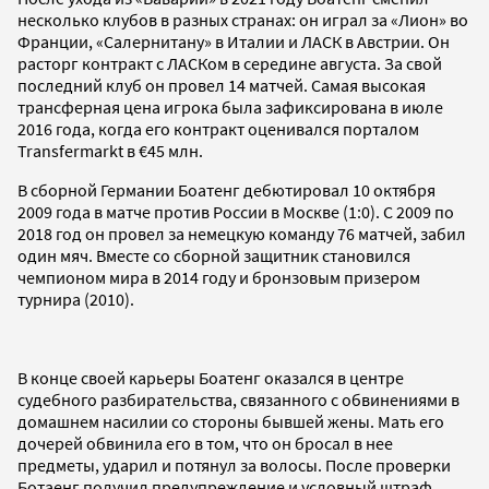
несколько клубов в разных странах: он играл за «Лион» во
Франции, «Салернитану» в Италии и ЛАСК в Австрии. Он
расторг контракт с ЛАСКом в середине августа. За свой
последний клуб он провел 14 матчей. Самая высокая
трансферная цена игрока была зафиксирована в июле
2016 года, когда его контракт оценивался порталом
Transfermarkt в €45 млн.
В сборной Германии Боатенг дебютировал 10 октября
2009 года в матче против России в Москве (1:0). С 2009 по
2018 год он провел за немецкую команду 76 матчей, забил
один мяч. Вместе со сборной защитник становился
чемпионом мира в 2014 году и бронзовым призером
турнира (2010).
В конце своей карьеры Боатенг оказался в центре
судебного разбирательства, связанного с обвинениями в
домашнем насилии со стороны бывшей жены. Мать его
дочерей обвинила его в том, что он бросал в нее
предметы, ударил и потянул за волосы. После проверки
Ботаенг получил предупреждение и условный штраф.