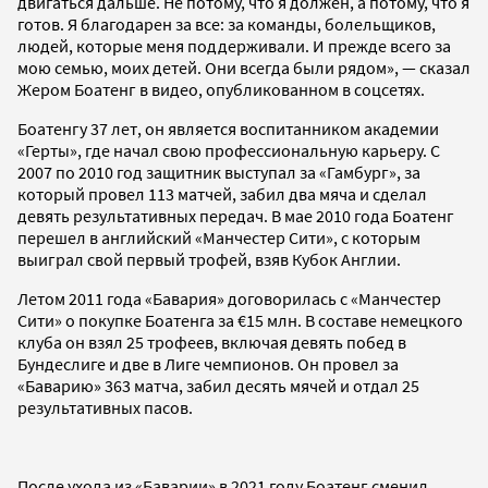
двигаться дальше. Не потому, что я должен, а потому, что я
готов. Я благодарен за все: за команды, болельщиков,
людей, которые меня поддерживали. И прежде всего за
мою семью, моих детей. Они всегда были рядом», — сказал
Жером Боатенг в видео, опубликованном в соцсетях.
Боатенгу 37 лет, он является воспитанником академии
«Герты», где начал свою профессиональную карьеру. С
2007 по 2010 год защитник выступал за «Гамбург», за
который провел 113 матчей, забил два мяча и сделал
девять результативных передач. В мае 2010 года Боатенг
перешел в английский «Манчестер Сити», с которым
выиграл свой первый трофей, взяв Кубок Англии.
Летом 2011 года «Бавария» договорилась с «Манчестер
Сити» о покупке Боатенга за €15 млн. В составе немецкого
клуба он взял 25 трофеев, включая девять побед в
Бундеслиге и две в Лиге чемпионов. Он провел за
«Баварию» 363 матча, забил десять мячей и отдал 25
результативных пасов.
После ухода из «Баварии» в 2021 году Боатенг сменил