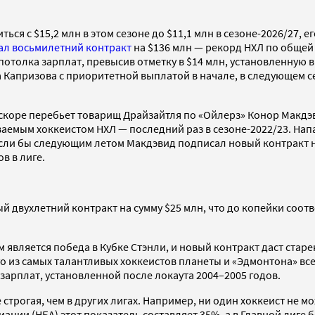
ться с $15,2 млн в этом сезоне до $11,1 млн в сезоне-2026/27
л восьмилетний контракт
на $136 млн — рекорд НХЛ по общей
у потолка зарплат, превысив отметку в $14 млн, установленн
а Капризова с приоритетной выплатой в начале, в следующем се
вскоре перебьет товарищ Драйзайтля по «Ойлерз» Конор Макдэ
емым хоккеистом НХЛ — последний раз в сезоне-2022/23. Нап
Если бы следующим летом Макдэвид подписал новый контракт на 
в в лиге.
 двухлетний контракт на сумму $25 млн, что до копейки соот
м является победа в Кубке Стэнли, и новый контракт даст ст
го из самых талантливых хоккеистов планеты и «Эдмонтона» все
зарплат, установленной после локаута 2004–2005 годов.
строгая, чем в других лигах. Например, ни один хоккеист не м
ации (НБА) этот показатель составляет 35%, а в Главной лиге