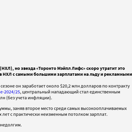
НХЛ), но звезда «Торонто Мэйпл Лифс» скоро утратит это
ков НХЛ с самыми большими зарплатами на льду и рекламными
езоне он заработает около $20,2 млн долларов по контракту
е-2024/25
, центральный нападающий стал единственным
лн (без учета инфляции).
 суммы, заняв второе место среди самых высокооплачиваемых
их лет с практически неизменным потолком зарплат.
 недолгим.