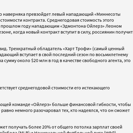
, его наверняка превзойдет левый нападающий «Миннесоты
 стоимости контракта. Среднегодовая стоимость этого
ую в прошлом году нападающим «Эдмонтона Ойлерз» Леоном
зоне, когда новый контракт вступит в силу, россиянин получит
вид. Трехкратный обладатель «Харт Трофи» (самый ценный
адающий вступает в свой последний сезон по восьмилетнему
сумму около $20 млн в год в качестве свободного агента, это
ветствует среднегодовой стоимости его истекающего
ареющей команде «Ойлерз» больше финансовой гибкости, чтобы
 равно немного разочаровал тех, кто надеялся, что он сможет
ожет получать более 20% от общего потолка зарплат своей
 бейсбола (MLB) и Национальной футбольной лиге (НФЛ)