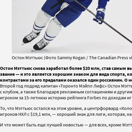
Остон Мэттьюс (Фото Sammy Kogan / The Canadian Press vi
Остон Мэттьюс снова заработал более $20 млн, став самым 
звание — и это является хорошим знаком для вида спорта, 
контрактами за его пределами оказался один россиянин. О не
Второй год подряд капитан «Торонто Мэйпл Лифс» Остон Мэтть
с клубом, а также благодаря рекламным соглашениям и другим
игроком за 15-летнюю историю рейтинга Forbes по доходам иг
То, что Мэттьюс остался на этом уровне, а центрфорвард «Ко
игроков НХЛ с $19,1 млн, — хороший знак для лиги, которая, 
И что может быть еще лучшей новостью — для всех, кроме Мэтть