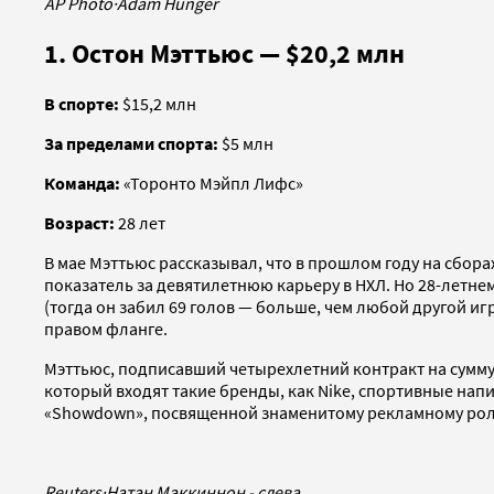
AP Photo
·
Adam Hunger
1. Остон Мэттьюс — $20,2 млн
В спорте:
$15,2 млн
За пределами спорта:
$5 млн
Команда:
«Торонто Мэйпл Лифс»
Возраст:
28 лет
В мае Мэттьюс рассказывал, что в прошлом году на сборах
показатель за девятилетнюю карьеру в НХЛ. Но 28-летн
(тогда он забил 69 голов — больше, чем любой другой 
правом фланге.
Мэттьюс, подписавший четырехлетний контракт на сумму 
который входят такие бренды, как Nike, спортивные напи
«Showdown», посвященной знаменитому рекламному роли
Reuters
·
Натан Маккиннон - слева