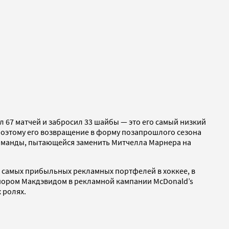
ел 67 матчей и забросил 33 шайбы — это его самый низкий
поэтому его возвращение в форму позапрошлого сезона
 команды, пытающейся заменить Митчелла Марнера на
з самых прибыльных рекламных портфелей в хоккее, в
Коннором Макдэвидом в рекламной кампании McDonald’s
 ролях.