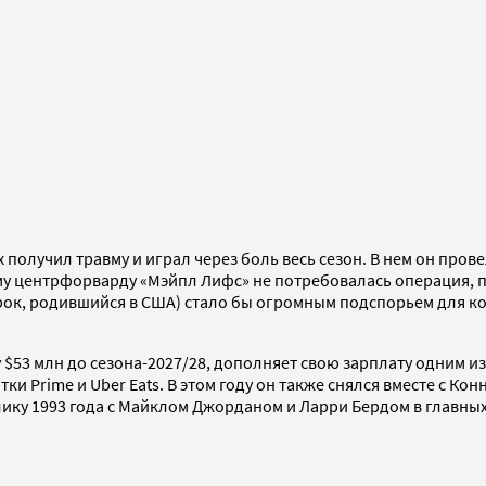
 получил травму и играл через боль весь сезон. В нем он пров
ему центрфорварду «Мэйпл Лифс» не потребовалась операция, 
игрок, родившийся в США) стало бы огромным подспорьем для
$53 млн до сезона-2027/28, дополняет свою зарплату одним и
тки Prime и Uber Eats. В этом году он также снялся вместе с 
ку 1993 года с Майклом Джорданом и Ларри Бердом в главных