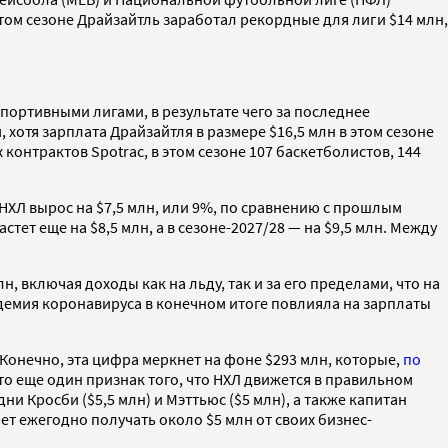
том сезоне Драйзайтль заработал рекордные для лиги $14 млн,
ортивными лигами, в результате чего за последнее
 хотя зарплата Драйзайтля в размере $16,5 млн в этом сезоне
контрактов Spotrac, в этом сезоне 107 баскетболистов, 144
 НХЛ вырос на $7,5 млн, или 9%, по сравнению с прошлым
тет еще на $8,5 млн, а в сезоне-2027/28 — на $9,5 млн. Между
 включая доходы как на льду, так и за его пределами, что на
ндемия коронавируса в конечном итоге повлияла на зарплаты
 Конечно, эта цифра меркнет на фоне $293 млн, которые,
по
о еще один признак того, что НХЛ движется в правильном
и Кросби ($5,5 млн) и Мэттьюс ($5 млн), а также капитан
т ежегодно получать около $5 млн от своих бизнес-