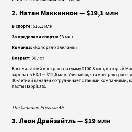
2. Натан Маккиннон — $19,1 млн
В спорте:
$16,1 млн
За пределами спорта:
$3 млн
Команда:
«Колорадо Эвеланш»
Возраст:
30 лет
Восьмилетний контракт на сумму $100,8 млн, который Ма
зарплат в НХЛ — $12,6 млн. Учитывая, что контракт рассч
30-летний канадец сотрудничает с такими компаниями, ка
пасты HappiEats.
The Canadian Press via AP
3. Леон Драйзайтль — $19 млн