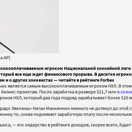
a AP)
высокооплачиваемым игроком Национальной хоккейной лиги (
который все еще ждет финансового прорыва. В десятке игро
м и о других хоккеистах — читайте в рейтинге Forbes
юс является самым высокооплачиваемым игроком НХЛ. В этом с
 бизнес-проектам. После заработка в размере $21,7 млн
в сезон
роков НХЛ, который два года подряд зарабатывает более $20 м
лорадо Эвеланш» Натан Маккиннон немного не дотянул до этой
наконец-то, снова поднимает заработную плату после нескольк
юса, — его лидерство в рейтинге доходов, скорее всего, будет