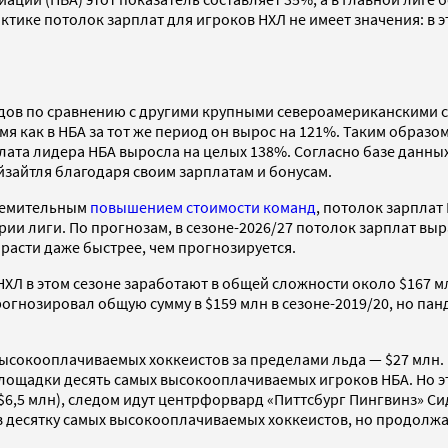
тике потолок зарплат для игроков НХЛ не имеет значения: в э
дов по сравнению с другими крупными североамериканскими сп
я как в НБА за тот же период он вырос на 121%. Таким образом,
лата лидера НБА выросла на целых 138%. Согласно базе данных 
зайтля благодаря своим зарплатам и бонусам.
ремительным
повышением стоимости команд
, потолок зарплат
и лиги. По прогнозам, в сезоне-2026/27 потолок зарплат вырас
расти даже быстрее, чем прогнозируется.
Л в этом сезоне заработают в общей сложности около $167 млн,
рогнозировал общую сумму в $159 млн в сезоне-2019/20, но па
 высокооплачиваемых хоккеистов за пределами льда — $27 млн.
лощадки десять самых высокооплачиваемых игроков НБА. Но эт
6,5 млн), следом идут центрфорвард «Питтсбург Пингвинз» Сидн
 десятку самых высокооплачиваемых хоккеистов, но продолжае