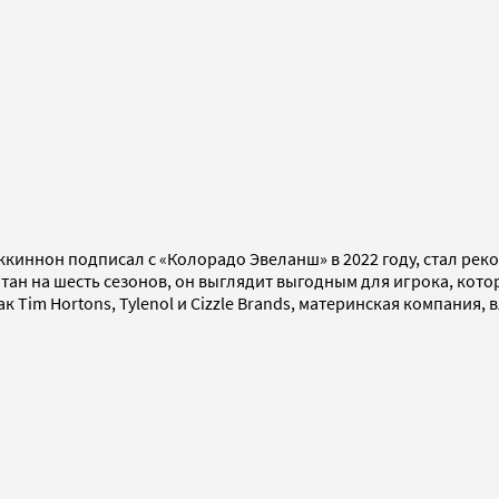
ккиннон подписал с «Колорадо Эвеланш» в 2022 году, стал рек
итан на шесть сезонов, он выглядит выгодным для игрока, кото
к Tim Hortons, Tylenol и Cizzle Brands, материнская компани