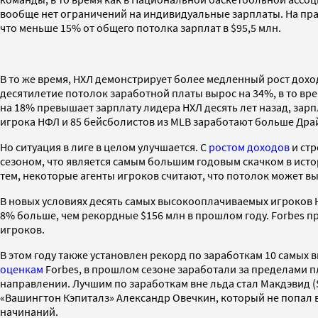
вообще нет ограничений на индивидуальные зарплаты. На прак
что меньше 15% от общего потолка зарплат в $95,5 млн.
В то же время, НХЛ демонстрирует более медленный рост дохо
десятилетие потолок заработной платы вырос на 34%, в то врем
на 18% превышает зарплату лидера НХЛ десять лет назад, зарп
игрока НФЛ и 85 бейсболистов из MLB заработают больше Драй
Но ситуация в лиге в целом улучшается. С
ростом доходов
и ст
сезоном, что является самым большим годовым скачком в истори
тем, некоторые агенты игроков считают, что потолок может вы
В новых условиях десять самых высокооплачиваемых игроков НХ
8% больше, чем рекордные $156 млн в прошлом году. Forbes п
игроков.
В этом году также установлен рекорд по заработкам 10 самых
оценкам
Forbes, в прошлом сезоне заработали за пределами п
направлении. Лучшим по заработкам вне льда стал Макдэвид ($
«Вашингтон Кэпиталз» Александр Овечкин, который не попал в
начинаний.