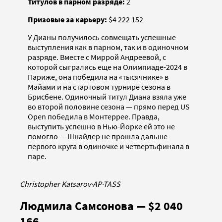
Титулов в парном разряде:
2
Призовые за карьеру:
$4 222 152
У Дианы получилось совмещать успешные
выступления как в парном, так и в одиночном
разряде. Вместе с Миррой Андреевой, с
которой сыгрались еще на Олимпиаде-2024 в
Париже, она победила на «тысячнике» в
Майами и на стартовом турнире сезона в
Брисбене. Одиночный титул Диана взяла уже
во второй половине сезона — прямо перед US
Open победила в Монтеррее. Правда,
выступить успешно в Нью-Йорке ей это не
помогло — Шнайдер не прошла дальше
первого круга в одиночке и четвертьфинала в
паре.
Christopher Katsarov
·
AP
·
TASS
Людмила Самсонова — $2 040
166