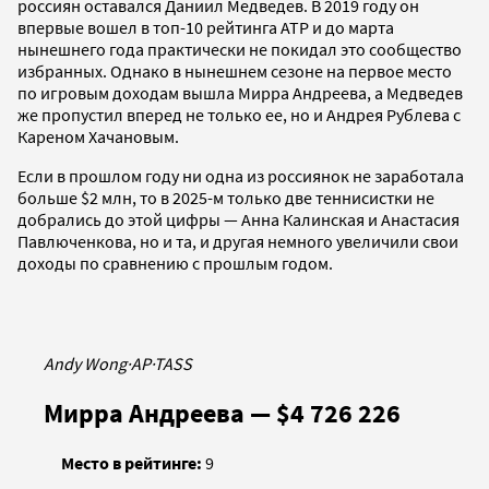
россиян оставался Даниил Медведев. В 2019 году он
впервые вошел в топ-10 рейтинга ATP и до марта
нынешнего года практически не покидал это сообщество
избранных. Однако в нынешнем сезоне на первое место
по игровым доходам вышла Мирра Андреева, а Медведев
же пропустил вперед не только ее, но и Андрея Рублева с
Кареном Хачановым.
Если в прошлом году ни одна из россиянок не заработала
больше $2 млн, то в 2025-м только две теннисистки не
добрались до этой цифры — Анна Калинская и Анастасия
Павлюченкова, но и та, и другая немного увеличили свои
доходы по сравнению с прошлым годом.
Andy Wong
·
AP
·
TASS
Мирра Андреева — $4 726 226
Место в рейтинге:
9