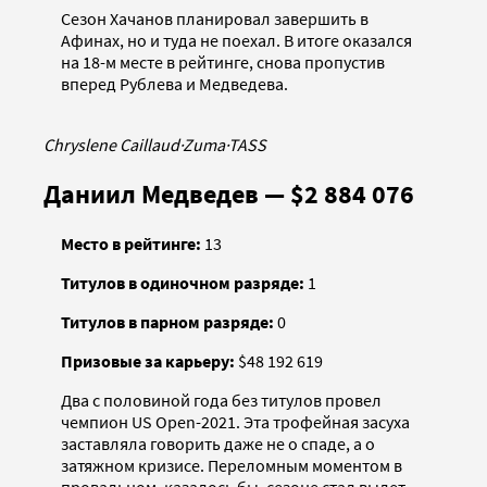
Сезон Хачанов планировал завершить в
Афинах, но и туда не поехал. В итоге оказался
на 18-м месте в рейтинге, снова пропустив
вперед Рублева и Медведева.
Chryslene Caillaud
·
Zuma
·
TASS
Даниил Медведев — $2 884 076
Место в рейтинге:
13
Титулов в одиночном разряде:
1
Титулов в парном разряде:
0
Призовые за карьеру:
$48 192 619
Два с половиной года без титулов провел
чемпион US Open-2021. Эта трофейная засуха
заставляла говорить даже не о спаде, а о
затяжном кризисе. Переломным моментом в