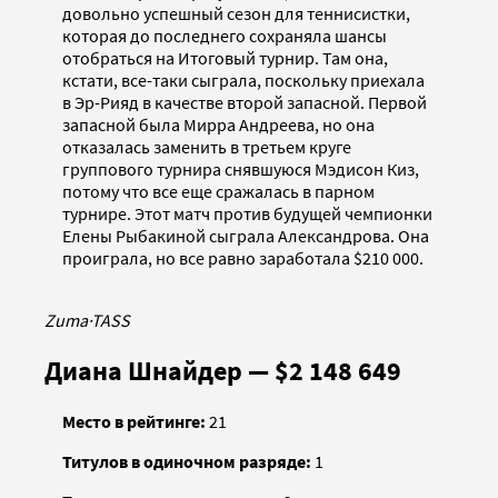
довольно успешный сезон для теннисистки,
которая до последнего сохраняла шансы
отобраться на Итоговый турнир. Там она,
кстати, все-таки сыграла, поскольку приехала
в Эр-Рияд в качестве второй запасной. Первой
запасной была Мирра Андреева, но она
отказалась заменить в третьем круге
группового турнира снявшуюся Мэдисон Киз,
потому что все еще сражалась в парном
турнире. Этот матч против будущей чемпионки
Елены Рыбакиной сыграла Александрова. Она
проиграла, но все равно заработала $210 000.
Zuma
·
TASS
Диана Шнайдер — $2 148 649
Место в рейтинге:
21
Титулов в одиночном разряде:
1