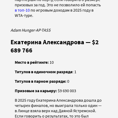
призовых за год. Это не позволило ей попасть
в топ-10
по игровым доходам в 2025 году в
WTA-туре.
Adam Hunger
·
AP
·
TASS
Екатерина Александрова — $2
689 766
Место в рейтинге:
10
Титулов в одиночном разряде
: 1
Титулов в парном разряде:
0
Призовые за карьеру:
$9 690 003
В 2025 году Екатерина Александрова дошла до
четырех финалов, но выиграла только один —
в Линце взяла верх над Даяной Ястремской.
Если говорить о результатах, то это был