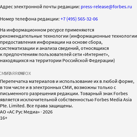
Адрес электронной почты редакции:
press-release@forbes.ru
Номер телефона редакции:
+7 (495) 565-32-06
На информационном ресурсе применяются
рекомендательные технологии (информационные технологии
предоставления информации на основе сбора,
систематизации и анализа сведений, относящихся
к предпочтениям пользователей сети «Интернет»,
находящихся на территории Российской Федерации)
СМИ2
SPARROW
INFOX
Перепечатка материалов и использование их в любой форме,
в том числе и в электронных СМИ, возможны только с
письменного разрешения редакции. Товарный знак Forbes
является исключительной собственностью Forbes Media Asia
Pte. Limited. Все права защищены.
AO «АС Рус Медиа»
·
2026
16+