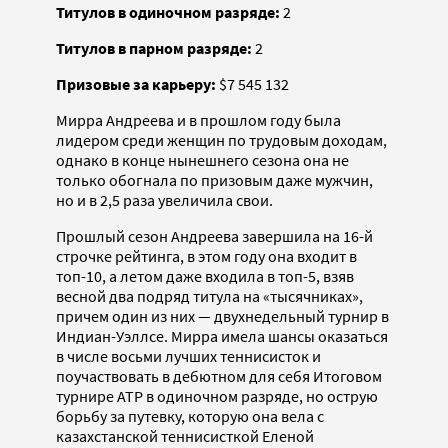
Титулов в одиночном разряде:
2
Титулов в парном разряде:
2
Призовые за карьеру:
$7 545 132
Мирра Андреева и в прошлом году была
лидером среди женщин по трудовым доходам,
однако в конце нынешнего сезона она не
только обогнала по призовым даже мужчин,
но и в 2,5 раза увеличила свои.
Прошлый сезон Андреева завершила на 16-й
строчке рейтинга, в этом году она входит в
топ-10, а летом даже входила в топ-5, взяв
весной два подряд титула на «тысячниках»,
причем один из них — двухнедельный турнир в
Индиан-Уэллсе. Мирра имела шансы оказаться
в числе восьми лучших теннисисток и
поучаствовать в дебютном для себя Итоговом
турнире ATP в одиночном разряде, но острую
борьбу за путевку, которую она вела с
казахстанской теннисисткой Еленой