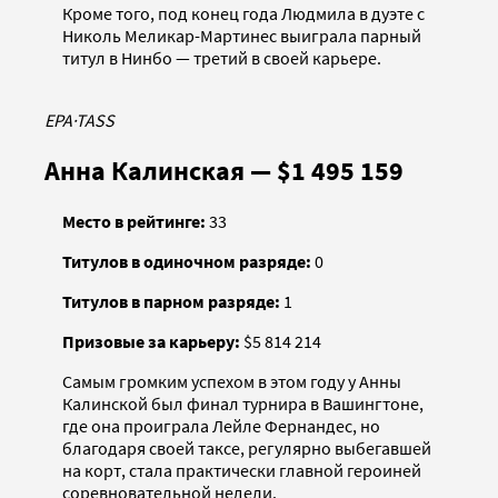
Кроме того, под конец года Людмила в дуэте с
Николь Меликар-Мартинес выиграла парный
титул в Нинбо — третий в своей карьере.
EPA
·
TASS
Анна Калинская — $1 495 159
Место в рейтинге:
33
Титулов в одиночном разряде:
0
Титулов в парном разряде:
1
Призовые за карьеру:
$5 814 214
Самым громким успехом в этом году у Анны
Калинской был финал турнира в Вашингтоне,
где она проиграла Лейле Фернандес, но
благодаря своей таксе, регулярно выбегавшей
на корт, стала практически главной героиней
соревновательной недели.