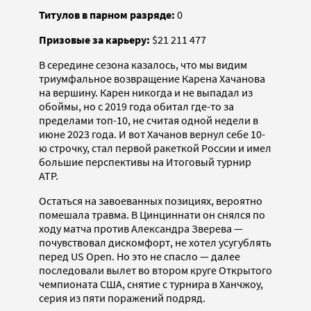
Титулов в парном разряде:
0
Призовые за карьеру:
$21 211 477
В середине сезона казалось, что мы видим
триумфальное возвращение Карена Хачанова
на вершину. Карен никогда и не выпадал из
обоймы, но с 2019 года обитал где-то за
пределами топ-10, не считая одной недели в
июне 2023 года. И вот Хачанов вернул себе 10-
ю строчку, стал первой ракеткой России и имел
большие перспективы на Итоговый турнир
ATP.
Остаться на завоеванных позициях, вероятно
помешала травма. В Цинциннати он снялся по
ходу матча против Александра Зверева —
почувствовал дискомфорт, не хотел усугублять
перед US Open. Но это не спасло — далее
последовали вылет во втором круге Открытого
чемпионата США, снятие с турнира в Ханчжоу,
серия из пяти поражений подряд.