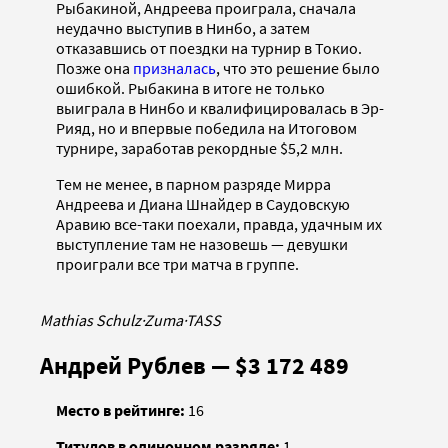
Рыбакиной, Андреева проиграла, сначала
неудачно выступив в Нинбо, а затем
отказавшись от поездки на турнир в Токио.
Позже она
призналась
, что это решение было
ошибкой. Рыбакина в итоге не только
выиграла в Нинбо и квалифицировалась в Эр-
Рияд, но и впервые победила на Итоговом
турнире, заработав рекордные $5,2 млн.
Тем не менее, в парном разряде Мирра
Андреева и Диана Шнайдер в Саудовскую
Аравию все-таки поехали, правда, удачным их
выступление там не назовешь — девушки
проиграли все три матча в группе.
Mathias Schulz
·
Zuma
·
TASS
Андрей Рублев — $3 172 489
Место в рейтинге:
16
Титулов в одиночном разряде:
1