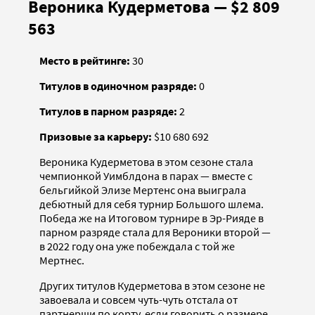
Вероника Кудерметова — $2 809
563
Место в рейтинге:
30
Титулов в одиночном разряде:
0
Титулов в парном разряде:
2
Призовые за карьеру:
$10 680 692
Вероника Кудерметова в этом сезоне стала
чемпионкой Уимблдона в парах — вместе с
бельгийкой Элизе Мертенс она выиграла
дебютный для себя турнир Большого шлема.
Победа же на Итоговом турнире в Эр-Рияде в
парном разряде стала для Вероники второй —
в 2022 году она уже побеждала с той же
Мертнес.
Других титулов Кудерметова в этом сезоне не
завоевала и совсем чуть-чуть отстала от
партнерши по корту, если говорить о размере