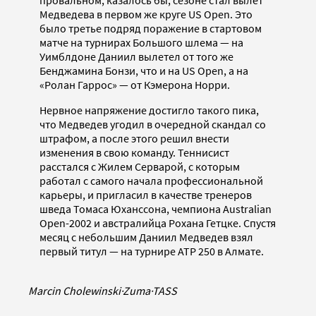
провальном, казалось бы, сезоне стал вылет
Медведева в первом же круге US Open. Это
было третье подряд поражение в стартовом
матче на турнирах Большого шлема — на
Уимблдоне Даниил вылетел от того же
Бенджамина Бонзи, что и на US Open, а на
«Ролан Гаррос» — от Кэмерона Норри.
Нервное напряжение достигло такого пика,
что Медведев угодил в очередной скандал со
штрафом, а после этого решил внести
изменения в свою команду. Теннисист
расстался с Жилем Серварой, с которым
работал с самого начала профессиональной
карьеры, и пригласил в качестве тренеров
шведа Томаса Юханссона, чемпиона Australian
Open-2002 и австралийца Рохана Гетцке. Спустя
месяц с небольшим Даниил Медведев взял
первый титул — на турнире ATP 250 в Алмате.
Marcin Cholewinski
·
Zuma
·
TASS