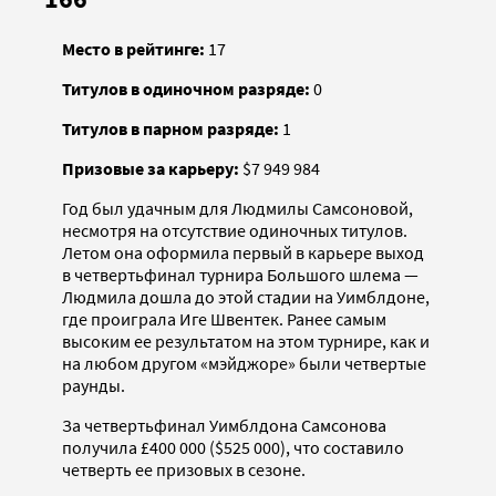
Место в рейтинге:
17
Титулов в одиночном разряде:
0
Титулов в парном разряде:
1
Призовые за карьеру:
$7 949 984
Год был удачным для Людмилы Самсоновой,
несмотря на отсутствие одиночных титулов.
Летом она оформила первый в карьере выход
в четвертьфинал турнира Большого шлема —
Людмила дошла до этой стадии на Уимблдоне,
где проиграла Иге Швентек. Ранее самым
высоким ее результатом на этом турнире, как и
на любом другом «мэйджоре» были четвертые
раунды.
За четвертьфинал Уимблдона Самсонова
получила £400 000 ($525 000), что составило
четверть ее призовых в сезоне.