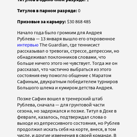
Титулов в парном разряде:
0
Призовые за карьеру:
$30 868 485
Начало года было громким для Андрея
Рублева — 13 января вышло его откровенное
интервью
The Guardian, где теннисист
рассказывал о тревогах, стрессе, депрессии, но
обнадеживал поклонников словами, что
больше ничего этого не чувствует. Тогда же он
рассказал, что частично выбраться из этого
состояния ему помогло общение с Маратом
Сафиным, двукратным победителем турниров
Большого шлема и кумиром детства Андрея.
Позже Сафин вошел в тренерский штаб
Рублева, сначала — для грунтовой части
сезона, но задержался и позже. Титул в Дохе в
феврале, казалось, подтверждал слова о
выходе из депрессивного состояния, но Рублев
продолжил искать себя на корте, внеся, в том
числе, и другие изменения в своей команде. В