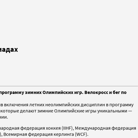
иадах
программу зимних Олимпийских игр. Велокросс и бег по
ив включения летних неолимпийских дисциплин в программу
ть, которые делают зимние Олимпийские игры уникальными —
нии.
народная федерация хоккея (IIHF), Международная федерация
), Всемирная федерация керлинга (WCF).