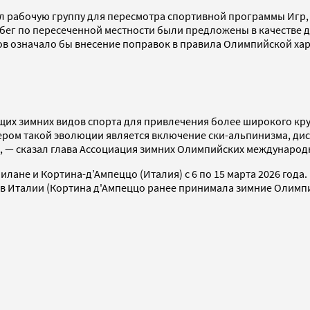
 рабочую группу для пересмотра спортивной программы Игр, 
и бег по пересеченной местности были предложены в качестве
дов означало бы внесение поправок в правила Олимпийской ха
х зимних видов спорта для привлечения более широкого круг
ром такой эволюции является включение ски-альпинизма, дис
, — сказал глава Ассоциация зимних Олимпийских междунаро
не и Кортина-д’Ампеццо (Италия) с 6 по 15 марта 2026 года. 
в Италии (Кортина д'Ампеццо ранее принимала зимние Олимпий