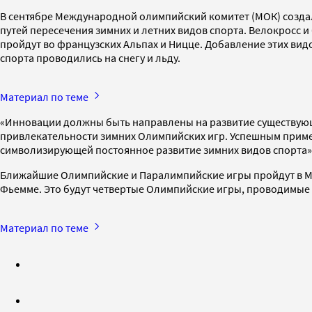
В сентябре Международной олимпийский комитет (МОК) создал
путей пересечения зимних и летних видов спорта. Велокросс 
пройдут во французских Альпах и Ницце. Добавление этих ви
спорта проводились на снегу и льду.
Материал по теме
«Инновации должны быть направлены на развитие существующи
привлекательности зимних Олимпийских игр. Успешным приме
символизирующей постоянное развитие зимних видов спорта»
Ближайшие Олимпийские и Паралимпийские игры пройдут в Мила
Фьемме. Это будут четвертые Олимпийские игры, проводимые 
Материал по теме