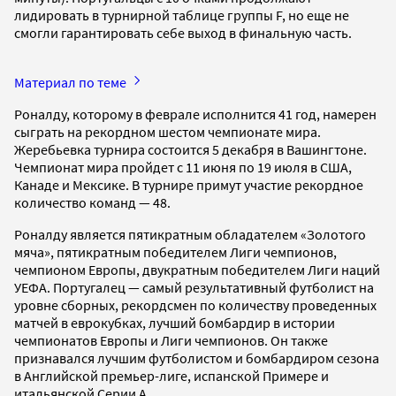
лидировать в турнирной таблице группы F, но еще не
смогли гарантировать себе выход в финальную часть.
Материал по теме
Роналду, которому в феврале исполнится 41 год, намерен
сыграть на рекордном шестом чемпионате мира.
Жеребьевка турнира состоится 5 декабря в Вашингтоне.
Чемпионат мира пройдет с 11 июня по 19 июля в США,
Канаде и Мексике. В турнире примут участие рекордное
количество команд — 48.
Роналду является пятикратным обладателем «Золотого
мяча», пятикратным победителем Лиги чемпионов,
чемпионом Европы, двукратным победителем Лиги наций
УЕФА. Португалец — самый результативный футболист на
уровне сборных, рекордсмен по количеству проведенных
матчей в еврокубках, лучший бомбардир в истории
чемпионатов Европы и Лиги чемпионов. Он также
признавался лучшим футболистом и бомбардиром сезона
в Английской премьер-лиге, испанской Примере и
итальянской Серии А.