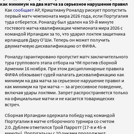
как минимум на два матча за серьезное нарушение правил
Как
сообщает
AP, Криштиану Роналду рискует пропустить
первый матч чемпионата мира 2026 года, если Португалия
туда отберется. Роналду был удален на 59-й минуте
гостевого матча квалификации чемпионата мира 2026 с
командой Ирландии за то, что ударил локтем защитника
ирландцев Дару О'Ши. Теперь он может получить
двухматчевую дисквалификацию от ФИФА.
Роналду гарантировано пропустит матч заключительного
тура группового этапа отбора на ЧМ против сборной
Армении 16 ноября. При этом дисциплинарные правила
ФИФА обязывают судей налагать дисквалификацию как
минимум на два матча за серьезное нарушение правил и
как минимум на три матча — за агрессивное поведение,
включая удары локтями. Запрет распространяется только
на официальные матчи и не касается товарищеских
встреч.
Сборная Ирландии одержала победу над командой
Португалии в матче отборочного турнира со счетом
2:0. Дублем отметился Трой Парротт (17-я и 45-я
минуты). Португальцы с 10 очками продолжают