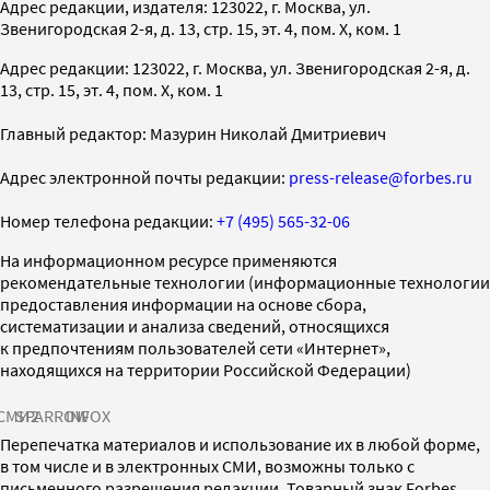
Адрес редакции, издателя: 123022, г. Москва, ул.
Звенигородская 2-я, д. 13, стр. 15, эт. 4, пом. X, ком. 1
Адрес редакции: 123022, г. Москва, ул. Звенигородская 2-я, д.
13, стр. 15, эт. 4, пом. X, ком. 1
Главный редактор: Мазурин Николай Дмитриевич
Адрес электронной почты редакции:
press-release@forbes.ru
Номер телефона редакции:
+7 (495) 565-32-06
На информационном ресурсе применяются
рекомендательные технологии (информационные технологии
предоставления информации на основе сбора,
систематизации и анализа сведений, относящихся
к предпочтениям пользователей сети «Интернет»,
находящихся на территории Российской Федерации)
СМИ2
SPARROW
INFOX
Перепечатка материалов и использование их в любой форме,
в том числе и в электронных СМИ, возможны только с
письменного разрешения редакции. Товарный знак Forbes