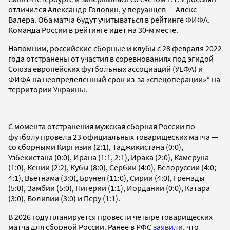
отличился Александр Головин, у перуанцев — Алекс
Валера. Оба матча будут учитываться в рейтинге ФИФА.
Команда России в рейтинге идет на 30-м месте.
Напомним, российские сборные и клубы с 28 февраля 2022
года отстранены от участия в соревнованиях под эгидой
Союза европейских футбольных ассоциаций (УЕФА) и
ФИФА на неопределенный срок из-за «спецоперации»* на
территории Украины.
С момента отстранения мужская сборная России по
футболу провела 23 официальных товарищеских матча —
со сборными Киргизии (2:1), Таджикистана (0:0),
Узбекистана (0:0), Ирана (1:1, 2:1), Ирака (2:0), Камеруна
(1:0), Кении (2:2), Кубы (8:0), Сербии (4:0), Белоруссии (4:0;
4:1), Вьетнама (3:0), Брунея (11:0), Сирии (4:0), Гренады
(5:0), Замбии (5:0), Нигерии (1:1), Иордании (0:0), Катара
(3:0), Боливии (3:0) и Перу (1:1).
В 2026 году планируется провести четыре товарищеских
матча для сборной России. Ранее в РФС
заявили
, что