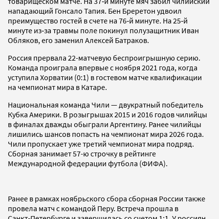
товарищеском матче. На 37‑й минуте мяч забил чилийский
нападающий Гонсало Тапия. Бен Бреретон удвоил
преимущество гостей в счете на 76‑й минуте. На 25‑й
минуте из‑за травмы поле покинул полузащитник Иван
Обляков, его заменил Алексей Батраков.
Россия прервала 22-матчевую беспроигрышную серию.
Команда проиграла впервые с ноября 2021 года, когда
уступила Хорватии (0:1) в гостевом матче квалификации
на чемпионат мира в Катаре.
Национальная команда Чили — двукратный победитель
Кубка Америки. В розыгрышах 2015 и 2016 годов чилийцы
в финалах дважды обыграли Аргентину. Ранее чилийцы
лишились шансов попасть на чемпионат мира 2026 года.
Чили пропускает уже третий чемпионат мира подряд.
Сборная занимает 57-ю строчку в рейтинге
Международной федерации футбола (ФИФА).
Ранее в рамках ноябрьского сбора сборная России также
провела матч с командой Перу. Встреча прошла в
Санкт‑Петербурге и завершилась со счетом 1:1. У россиян