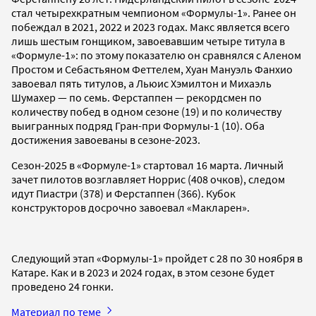
стал четырехкратным чемпионом «Формулы-1». Ранее он
побеждал в 2021, 2022 и 2023 годах. Макс является всего
лишь шестым гонщиком, завоевавшим четыре титула в
«Формуле-1»: по этому показателю он сравнялся с Аленом
Простом и Себастьяном Феттелем, Хуан Мануэль Фанхио
завоевал пять титулов, а Льюис Хэмилтон и Михаэль
Шумахер — по семь. Ферстаппен — рекордсмен по
количеству побед в одном сезоне (19) и по количеству
выигранных подряд Гран-при Формулы-1 (10). Оба
достижения завоеваны в сезоне-2023.
Сезон-2025 в «Формуле-1» стартовал 16 марта. Личный
зачет пилотов возглавляет Норрис (408 очков), следом
идут Пиастри (378) и Ферстаппен (366). Кубок
конструкторов досрочно завоевал «Макларен».
Следующий этап «Формулы-1» пройдет с 28 по 30 ноября в
Катаре. Как и в 2023 и 2024 годах, в этом сезоне будет
проведено 24 гонки.
Материал по теме