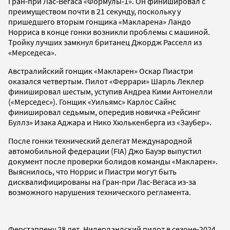
Гран‑при Лас‑Вегаса «Формулы‑1». Он финишировал с
преимуществом почти в 21 секунду, поскольку у
пришедшего вторым гонщика «Макларена» Ландо
Норриса в конце гонки возникли проблемы с машиной.
Тройку лучших замкнул британец Джордж Расселл из
«Мерседеса».
Австралийский гонщик «Макларен» Оскар Пиастри
оказался четвертым. Пилот «Феррари» Шарль Леклер
финишировал шестым, уступив Андреа Кими Антонелли
(«Мерседес»). Гонщик «Уильямс» Карлос Сайнс
финишировал седьмым, опередив новичка «Рейсинг
Буллз» Изака Аджара и Нико Хюлькенберга из «Заубер».
После гонки технический делегат Международной
автомобильной федерации (FIA) Джо Бауэр выпустил
документ после проверки болидов команды «Макларен».
Выяснилось, что Норрис и Пиастри могут быть
дисквалифицированы на Гран-при Лас-Вегаса из-за
возможного нарушения технического регламента.
Ферстаппену 28 лет. Нидерландский пилот в сезоне-2024