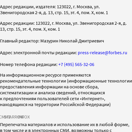
Адрес редакции, издателя: 123022, г. Москва, ул.
Звенигородская 2-я, д. 13, стр. 15, эт. 4, пом. X, ком. 1
Адрес редакции: 123022, г. Москва, ул. Звенигородская 2-я, д.
13, стр. 15, эт. 4, пом. X, ком. 1
Главный редактор: Мазурин Николай Дмитриевич
Адрес электронной почты редакции:
press-release@forbes.ru
Номер телефона редакции:
+7 (495) 565-32-06
На информационном ресурсе применяются
рекомендательные технологии (информационные технологии
предоставления информации на основе сбора,
систематизации и анализа сведений, относящихся
к предпочтениям пользователей сети «Интернет»,
находящихся на территории Российской Федерации)
СМИ2
SPARROW
INFOX
Перепечатка материалов и использование их в любой форме,
в том числе и в электронных СМИ, возможны только с