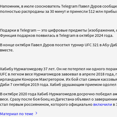
Напомним, в июле сооснователь Telegram Павел Дуров сообщил
полностью распроданы за 30 минут и принесли $12 млн прибы
Подарки в Telegram — это цифровые предметы (изображения, 
Функция подарков появилась в Telegram в октябре 2024 года.
В конце октября Павел Дуров посетил турнир UFC 321 в Абу-Да
вместе.
Хабибу Нурмагомедову 37 лет. Он не потерпел ни одного пора
UFC в легком весе Нурмагомедов завоевал в апреле 2018 года,
ирландцем Конором Макгрегором. Их бой стал самым кассовым 
Даби 7 сентября 2019 года. Хабиб удушающим приемом одолел
В октябре 2020 года Хабиб Нурмагомедов досрочно победил аме
весе. Сразу после боя боец из Дагестана объявил о завершени
стал первым россиянином, которого официально
включили
в 
Материал по теме