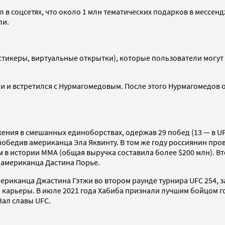
 в соцсетях, что около 1 млн тематических подарков в мессе
ли.
стикеры, виртуальные открытки), которые пользователи могут
би и встретился с Нурмагомедовым. После этого Нурмагомедов 
жения в смешанных единоборствах, одержав 29 побед (13 — в U
 победив американца Эла Яквинту. В том же году россиянин пр
в истории ММА (общая выручка составила более $200 млн). Вто
 американца Дастина Порье.
риканца Джастина Гэтжи во втором раунде турнира UFC 254, за
и карьеры. В июле 2021 года Хабиба признали лучшим бойцом го
Зал славы UFC.