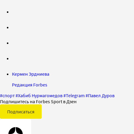
Кермен Эрдниева
Редакция Forbes
#
спорт
#
Хабиб Нурмагомедов
#
Telegram
#
Павел Дуров
Подпишитесь на Forbes Sport в Дзен
Подписаться