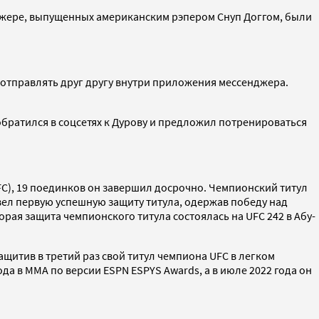
нджере, выпущенных американским рэпером Снуп Доггом, были
 отправлять друг другу внутри приложения мессенджера.
обратился в соцсетях к Дурову и предложил потренироваться
FC), 19 поединков он завершил досрочно. Чемпионский титул
овел первую успешную защиту титула, одержав победу над
рая защита чемпионского титула состоялась на UFC 242 в Абу-
щитив в третий раз свой титул чемпиона UFC в легком
да в MMA по версии ESPN ESPYS Awards, а в июле 2022 года он