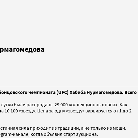
урмагомедова
бойцовского чемпионата (UFC) Хабиба Нурмагомедова. Всего
 сутки были распроданы 29 000 коллекционных папах. Как
0 100 «звезд». Цена за одну «звезду» варьируется от 1 до 2
стинная сила приходит из традиции, а не только из мощи.
egram-канале, когда объявил старт аукциона.