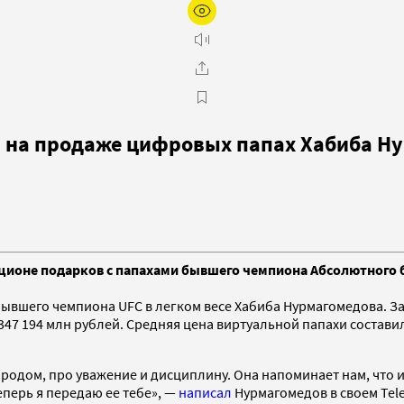
й на продаже цифровых папах Хабиба Н
кционе подарков с папахами бывшего чемпиона Абсолютного 
ывшего чемпиона UFC в легком весе Хабиба Нурмагомедова. За
7 194 млн рублей. Средняя цена виртуальной папахи составила 1
 родом, про уважение и дисциплину. Она напоминает нам, что и
еперь я передаю ее тебе», —
написал
Нурмагомедов в своем Tel