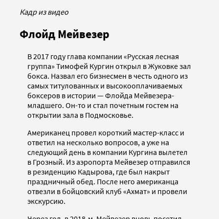
Кадр из видео
Флойд Мейвезер
В 2017 году глава компании «Русская лесная
группа» Тимофей Кургин открыл в Жуковке зал
бокса. Назвал его бизнесмен в честь одного из
самых титулованных и высокооплачиваемых
боксеров в истории — Флойда Мейвезера-
младшего. Он-то и стал почетным гостем на
открытии зала в Подмосковье.
Американец провел короткий мастер-класс и
ответил на несколько вопросов, а уже на
следующий день в компании Кургина вылетел
в Грозный. Из аэропорта Мейвезер отправился
в резиденцию Кадырова, где был накрыт
праздничный обед. После него американца
отвезли в бойцовский клуб «Ахмат» и провели
экскурсию.
Через год, в 2018-м, Мейвезер вновь посетил