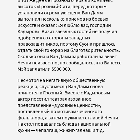
В тот же день в Грозном открыли комплекс
высоток «Грозный-Сити, перед которым
установили огромную сцену. Ван Дамм
выполнил несколько приемов из боевых
искусств и сказал: «Я люблю вас, господин
Кадыров». Визит звездных гостей не получил
одобрения со стороны западных
правозащитников, поэтому Суонк пришлось
отдать свой гонорар на благотворительность.
Сколько она и Ван Дамм заработали за визит
Чечни неизвестно, но сообщалось, что Ванессе
Мэй заплатили $500 000.
Несмотря на негативную общественную
реакцию, спустя месяц Ван Дамм снова
прилетел в Грозный. Вместе с Кадыровым
актер посетил театрализованное
представление «Духовные ценности»,
поставленный по мотивам чеченского
фольклора, а затем поужинал с главой Чечни.
На стол подавались блюда национальной
кухни — чепалгаш, жижиг-галнаш и т.д.