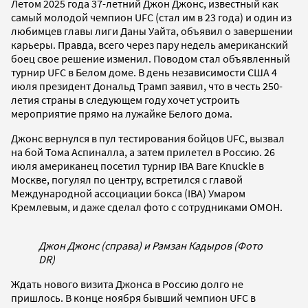
Летом 2025 года 37-летний Джон Джонс, известный как
самый молодой чемпион UFC (стал им в 23 года) и один из
любимцев главы лиги Даны Уайта, объявил о завершении
карьеры. Правда, всего через пару недель американский
боец свое решение изменил. Поводом стал объявленный
турнир UFC в Белом доме. В день независимости США 4
июля президент Дональд Трамп заявил, что в честь 250-
летия страны в следующем году хочет устроить
мероприятие прямо на лужайке Белого дома.
Джонс вернулся в пул тестирования бойцов UFC, вызвал
на бой Тома Аспиналла, а затем прилетел в Россию. 26
июля американец посетил турнир IBA Bare Knuckle в
Москве, погулял по центру, встретился с главой
Международной ассоциации бокса (IBA) Умаром
Кремлевым, и даже сделал фото с сотрудниками ОМОН.
Джон Джонс (справа) и Рамзан Кадыров (Фото
DR)
Ждать нового визита Джонса в Россию долго не
пришлось. В конце ноября бывший чемпион UFC в