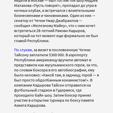
недели в Москве — был гостем ток-шоу Андрея
Малахова «Пусть говорят», пропадал до утра в
ночных клубах, и встречался с влиятельными
бизнесменами и чиновниками. Один из них —
сенатор от Чечни Умар Джабраилов —
сообщил «Железному Майку», что с ним хочет
встретиться 28-летний Рамзан Кадыров,
который на тот момент еще формально не был
главой Республики.
По слухам
, за визит в послевоенную Чечню
Тайсону заплатили $300 000. В аэропорту
Республики американцу вручили автомат и
представили как мусульманского героя, за что,
по словам боксера в его автобиографии, ему
было неловко: «Какой там, в задницу, герой — я
был просто обдолбанным кокаинистом!». В
компании Кадырова Тайсон отправился на
футбольный стадион в Гудермесе, где
проходило байк-шоу. Затем боксер принял
участие в открытии турнира по боксу памяти
Ахмата Кадырова.