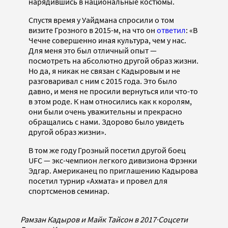
нарядившись в национальные костюмы.
Спустя время у Уайдмана спросили о том
визите Грозного в 2015-м, на что он
ответил
: «В
Чечне совершенно иная культура, чем у нас.
Для меня это был отличный опыт —
посмотреть на абсолютно другой образ жизни.
Но да, я никак не связан с Кадыровым и не
разговаривал с ним с 2015 года. Это было
давно, и меня не просили вернуться или что-то
в этом роде. К нам относились как к королям,
они были очень уважительны и прекрасно
обращались с нами. Здорово было увидеть
другой образ жизни».
В том же году Грозный посетил другой боец
UFC — экс-чемпион легкого дивизиона Фрэнки
Эдгар. Американец по приглашению Кадырова
посетил турнир «Ахмата» и провел для
спортсменов семинар.
Рамзан Кадыров и Майк Тайсон в 2017
·
Соцсети