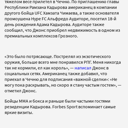
тяжелом весе прилетел в Чечню. По приглашению главы
Республики Рамзана Кадырова американец в компании
другого бойца UFC Хамзата Чимаева, а также основателя
промоушена Hype FC Альфредо Аудиторе, посетил 18-й
день рождения Адама Кадырова. Аудиторе также
сообщил, что Джонс приобрел недвижимость в одном из
премиальных комплексов Грозного.
«Это было потрясающе. Пострелял из экзотического
оружия, больше всего мне понравился РПГ. Меня никогда
так не кормили, ел как король», —
написал
Джонс в
социальных сетях. Американец также добавил, что
приехал в Чечню для подписания «важной сделки»: «Не
могу пока раскрывать, но скоро я стану частым гостем», —
отметил Джонс.
Бойцы ММА и бокса и раньше были частыми гостями
резиденции Кадырова. Forbes Sport вспоминает самые
яркие визиты.