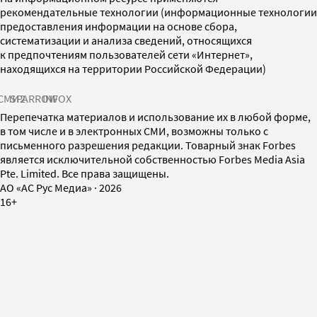
рекомендательные технологии (информационные технологии
предоставления информации на основе сбора,
систематизации и анализа сведений, относящихся
к предпочтениям пользователей сети «Интернет»,
находящихся на территории Российской Федерации)
СМИ2
SPARROW
INFOX
Перепечатка материалов и использование их в любой форме,
в том числе и в электронных СМИ, возможны только с
письменного разрешения редакции. Товарный знак Forbes
является исключительной собственностью Forbes Media Asia
Pte. Limited. Все права защищены.
AO «АС Рус Медиа»
·
2026
16+