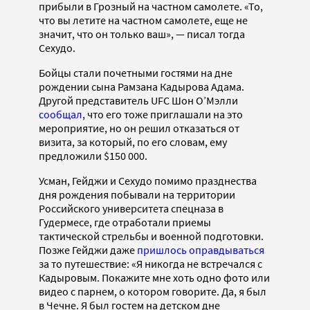
прибыли в Грозный на частном самолете. «То,
что вы летите на частном самолете, еще не
значит, что он только ваш», — писал тогда
Сехудо.
Бойцы стали почетными гостями на дне
рождении сына Рамзана Кадырова Адама.
Другой представитель UFC Шон О’Мэлли
сообщал
, что его тоже приглашали на это
мероприятие, но он решил отказаться от
визита, за который, по его словам, ему
предложили $150 000.
Усман, Гейджи и Сехудо помимо празднества
дня рождения побывали на территории
Российского университета спецназа в
Гудермесе, где отработали приемы
тактической стрельбы и военной подготовки.
Позже Гейджи даже
пришлось оправдываться
за то путешествие: «Я никогда не встречался с
Кадыровым. Покажите мне хоть одно фото или
видео с парнем, о котором говорите. Да, я был
в Чечне. Я был гостем на детском дне