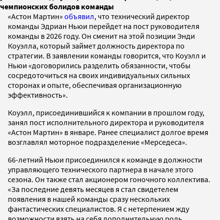
чемпионских болидов команды
«Астон Мартин»
объявил
, что технический директор
команды Эдриан Ньюи перейдет на пост руководителя
команды в 2026 году. Он сменит на этой позиции Энди
Коуэлла, который займет должность директора по
стратегии. В заявлении команды говорится, что Коуэлл и
Ньюи «договорились разделить обязанности, чтобы
сосредоточиться на своих индивидуальных сильных
сторонах и опыте, обеспечивая организационную
эффективность».
Коуэлл, присоединившийся к компании в прошлом году,
занял пост исполнительного директора и руководителя
«Астон Мартин» в январе. Ранее специалист долгое время
возглавлял моторное подразделение «Мерседеса».
66-летний Ньюи присоединился к команде в должности
управляющего технического партнера в начале этого
сезона. Он также стал акционером гоночного коллектива.
«За последние девять месяцев я стал свидетелем
появления в нашей команды сразу нескольких
фантастических специалистов. Я с нетерпением жду
возможности взять на себя дополнительную роль