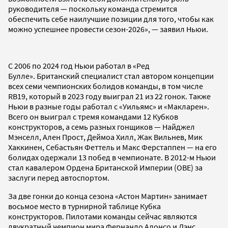
руководителя — поскольку команда стремится
обеспечить себе наилучшие позиции для того, чтобы как
можно успешнее провести сезон-2026», — заявил Ньюи.
С 2006 по 2024 год Ньюи работал в «Ред
Булле». Британский специалист стал автором концепции
всех семи чемпионских болидов команды, в том числе
RB19, который в 2023 году выиграл 21 из 22 гонок. Также
Ньюи в разные годы работал с «Уильямс» и «Макларен».
Всего он выиграл с тремя командами 12 Кубков
конструкторов, а семь разных гонщиков — Найджел
Мэнселл, Ален Прост, Деймоа Хилл, Жак Вильнев, Мик
Хаккинен, Себастьян Феттель и Макс Ферстаппен — на его
болидах одержали 13 побед в чемпионате. В 2012-м Ньюи
стал кавалером Ордена Британской Империи (OBE) за
заслуги перед автоспортом.
За две гонки до конца сезона «Астон Мартин» занимает
восьмое место в турнирной таблице Кубка
конструкторов. Пилотами команды сейчас являются
двукратный чемпион мира Фернандо Алонсо и Лэнс