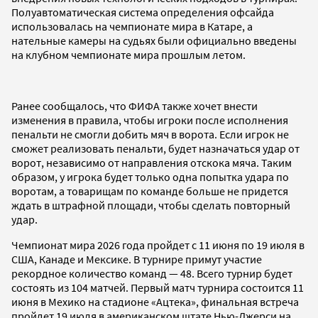
Полуавтоматическая система определения офсайда
использовалась на чемпионате мира в Катаре, а
нательные камеры на судьях были официально введены
на клубном чемпионате мира прошлым летом.
Ранее сообщалось, что ФИФА также хочет внести
изменения в правила, чтобы игроки после исполнения
пенальти не смогли добить мяч в ворота. Если игрок не
сможет реализовать пенальти, будет назначаться удар от
ворот, независимо от направления отскока мяча. Таким
образом, у игрока будет только одна попытка удара по
воротам, а товарищам по команде больше не придется
ждать в штрафной площади, чтобы сделать повторный
удар.
Чемпионат мира 2026 года пройдет с 11 июня по 19 июля в
США, Канаде и Мексике. В турнире примут участие
рекордное количество команд — 48. Всего турнир будет
состоять из 104 матчей. Первый матч турнира состоится 11
июня в Мехико на стадионе «Ацтека», финальная встреча
пройдет 19 июля в американском штате Нью-Джерси на