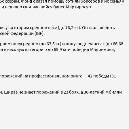
оксерам. Фонд оказал помощь сотням боксеров и их семьям
м, и недавно скончавшийся Ванес Мартиросян.
 во втором среднем весе (до 76,2 кг). Он стал владеть
ской федерации (IBF).
ом полусреднем (до 63,5 кг) и полусреднем весах (до 66,68
ел в весовую категорию до 69,9 кг и победил Мадримова,
поражений на профессиональном ринге — 42 победы (31 —
. Шираз не знает поражений в 23 боях, а 30-летний Мбилли