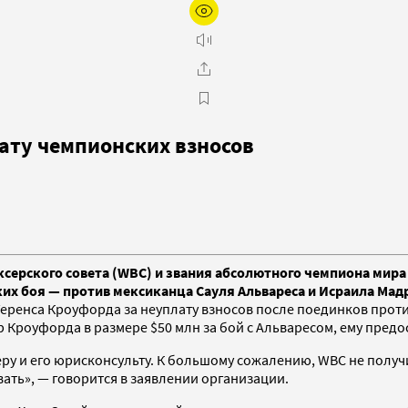
ату чемпионских взносов
ерского совета (WBC) и звания абсолютного чемпиона мира в
их боя — против мексиканца Сауля Альвареса и Исраила Мад
еренса Кроуфорда за неуплату взносов после поединков прот
р Кроуфорда в размере $50 млн за бой с Альваресом, ему предо
 и его юрисконсульту. К большому сожалению, WBC не получил
вать», — говорится в заявлении организации.