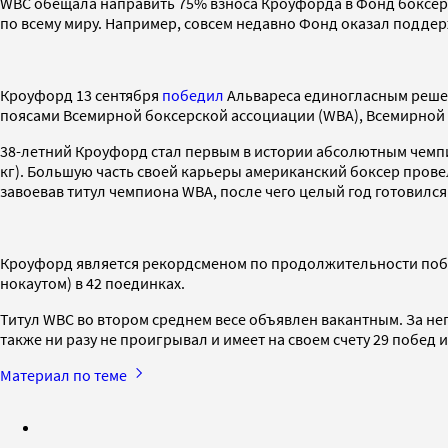
WBC обещала направить 75% взноса Кроуфорда в Фонд боксеро
по всему миру. Например, совсем недавно Фонд оказал поддер
Кроуфорд 13 сентября
победил
Альвареса единогласным решени
поясами Всемирной боксерской ассоциации (WBA), Всемирной
38-летний Кроуфорд стал первым в истории абсолютным чемпион
кг). Большую часть своей карьеры американский боксер провел 
завоевав титул чемпиона WBA, после чего целый год готовился
Кроуфорд является рекордсменом по продолжительности побе
нокаутом) в 42 поединках.
Титул WBC во втором среднем весе объявлен вакантным. За не
также ни разу не проигрывал и имеет на своем счету 29 побед
Материал по теме