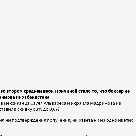
о втором среднем весе. Причиной стало то, что боксер не
римова из Узбекистана
ив мексиканца Сауля Альвареса и Исраила Мадримова из
ставили скидку с 3% до 0,6%.
 ни подтверждения получения, ни ответа ни на одно из этих