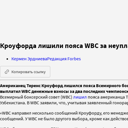
Кроуфорда лишили пояса WBC за неупл
Кермен Эрдниева
Редакция Forbes
Копировать ссылку
Американец Теренс Кроуфорд лишился пояса Всемирного бокс
выплатил WBC денежные взносы за два последних чемпионск
Всемирный боксерский совет (WBC)
лишил
пояса американца Т
Узбекистана. В WBC заявили, что, учитывая заявленный гонора
«WBC направил несколько сообщений Кроуфорду, его менеджеру
сообщений. У WBC не было другого выбора, кроме как действо