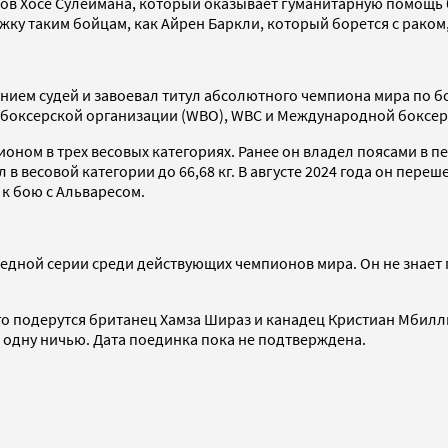
в Хосе Сулеймана, который оказывает гуманитарную помощь б
жку таким бойцам, как Айрен Баркли, который борется с рако
ем судей и завоевал титул абсолютного чемпиона мира по боксу
 боксерской организации (WBO), WBC и Международной боксер
ом в трех весовых категориях. Ранее он владел поясами в перв
в весовой категории до 66,68 кг. В августе 2024 года он переш
 к бою с Альваресом.
дной серии среди действующих чемпионов мира. Он не знает 
го подерутся британец Хамза Шираз и канадец Кристиан Мбилли
 и одну ничью. Дата поединка пока не подтверждена.