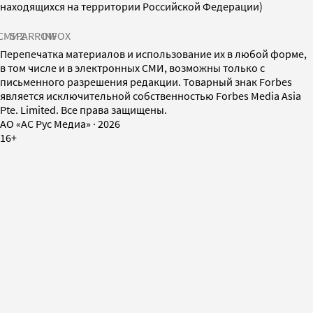
находящихся на территории Российской Федерации)
СМИ2
SPARROW
INFOX
Перепечатка материалов и использование их в любой форме,
в том числе и в электронных СМИ, возможны только с
письменного разрешения редакции. Товарный знак Forbes
является исключительной собственностью Forbes Media Asia
Pte. Limited. Все права защищены.
AO «АС Рус Медиа»
·
2026
16+