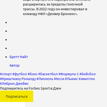
расширилась за пределы гоночной
трассы. В 2022 году он инвестировал в
команду НФЛ «Денвер Бронкос».
Бретт Найт
Автор
#
спорт
#
футбол
#
бокс
#
баскетбол
#
Формула-1
#
бейсбол
#
Криштиану Роналду
#
Лионель Месси
#
Льюис Хэмилтон
#
ЛеБрон Джеймс
Подпишитесь на Forbes Sport в Дзен
Подписаться