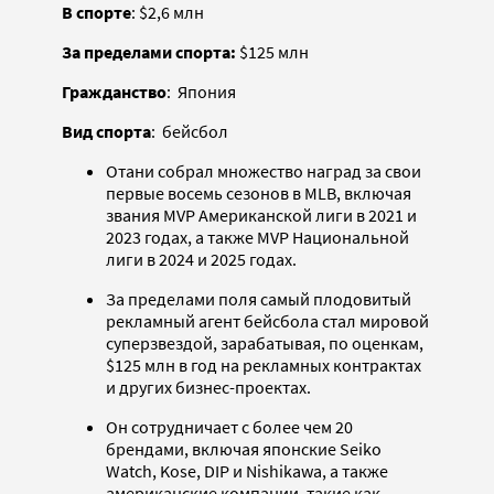
В спорте
: $2,6 млн
За пределами спорта:
$125 млн
Гражданство
: Япония
Вид спорта
: бейсбол
Отани собрал множество наград за свои
первые восемь сезонов в MLB, включая
звания MVP Американской лиги в 2021 и
2023 годах, а также MVP Национальной
лиги в 2024 и 2025 годах.
За пределами поля самый плодовитый
рекламный агент бейсбола стал мировой
суперзвездой, зарабатывая, по оценкам,
$125 млн в год на рекламных контрактах
и ​​других бизнес-проектах.
Он сотрудничает с более чем 20
брендами, включая японские Seiko
Watch, Kose, DIP и Nishikawa, а также
американские компании, такие как