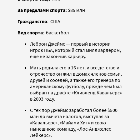
За пределами спорта:
$85 млн
Гражданство
: США
Вид спорта
: баскетбол
Леброн Джеймс — первый в истории
игрок НБА, который стал миллиардером,
еще не закончив карьеру.
Мать родила его в 16 лет, и все детство и
отрочество он жил в домах членов семьи,
друзей и соседей, а также его тренера по
американскому футболу, прежде чем был
выбран на драфте «Кливленд Кавальерс»
в 2003 году.
С тех пор Джеймс заработал более $500
млн до вычета налогов, выступая за
«Кавальерс», «Майами Хит» и свою
нынешнюю команду, «Лос-Анджелес
Лейкерс».