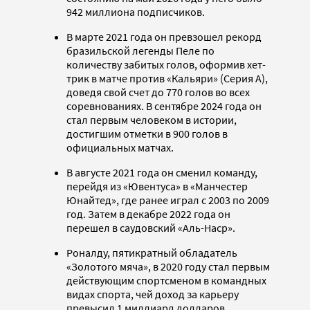
942 миллиона подписчиков.
В марте 2021 года он превзошел рекорд
бразильской легенды Пеле по
количеству забитых голов, оформив хет-
трик в матче против «Кальяри» (Серия А),
доведя свой счет до 770 голов во всех
соревнованиях. В сентябре 2024 года он
стал первым человеком в истории,
достигшим отметки в 900 голов в
официальных матчах.
В августе 2021 года он сменил команду,
перейдя из «Ювентуса» в «Манчестер
Юнайтед», где ранее играл с 2003 по 2009
год. Затем в декабре 2022 года он
перешел в саудовский «Аль-Наср».
Роналду, пятикратный обладатель
«Золотого мяча», в 2020 году стал первым
действующим спортсменом в командных
видах спорта, чей доход за карьеру
превысил 1 миллиард долларов.