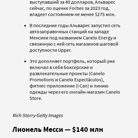
выступавший за 40 долларов, Альварес
сейчас, по оценке Forbes за 2023 год,
владеет состоянием не менее $275 млн.
В последние годы Альварес запустил сеть
автозаправочных станций на западе
Мексики под названием Canelo Energy и
связанную с ней сеть магазинов шаговой
доступности Upper.
Это дополняет портфель, который уже
включал в себя боксерские и
развлекательные проекты (Canelo
Promotions и Canelo Espectáculos),
фитнес-приложение (I Can) и линию
одежды через его онлайн-магазин Canelo
Store.
Rich Storry
·
Getty Images
Лионель Месси — $140 млн