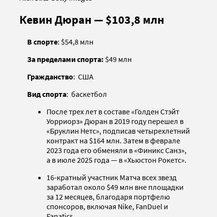
Кевин Дюран — $103,8 млн
В спорте
: $54,8 млн
За пределами спорта:
$49 млн
Гражданство
: США
Вид спорта
: баскетбол
После трех лет в составе «Голден Стэйт
Уорриорз» Дюран в 2019 году перешел в
«Бруклин Нетс», подписав четырехлетний
контракт на $164 млн. Затем в феврале
2023 года его обменяли в «Финикс Санз»,
а в июле 2025 года — в «Хьюстон Рокетс».
16-кратный участник Матча всех звезд
заработал около $49 млн вне площадки
за 12 месяцев, благодаря портфелю
спонсоров, включая Nike, FanDuel и
Fanatics.