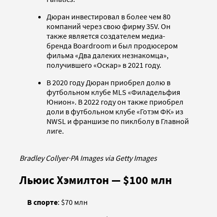
Дюран инвестировал в более чем 80
компаний через свою фирму 35V. Он
также является создателем медиа-
бренда Boardroom и был продюсером
фильма «Два далеких незнакомца»,
получившего «Оскар» в 2021 году.
В 2020 году Дюран приобрел долю в
футбольном клубе MLS «Филадельфия
Юнион». В 2022 году он также приобрел
доли в футбольном клубе «Готэм ФК» из
NWSL и франшизе по пиклболу в Главной
лиге.
Bradley Collyer
·
PA Images via Getty Images
Льюис Хэмилтон — $100 млн
В спорте
: $70 млн