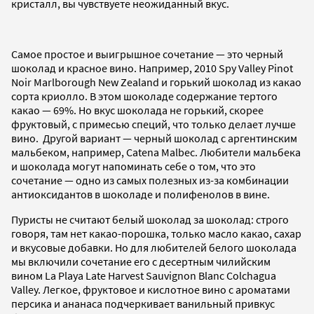
кристалл, вы чувствуете неожиданный вкус.
Самое простое и выигрышное сочетание — это черный
шоколад и красное вино. Например, 2010 Spy Valley Pinot
Noir Marlborough New Zealand и горький шоколад из какао
сорта криолло. В этом шоколаде содержание тертого
какао — 69%. Но вкус шоколада не горький, скорее
фруктовый, с примесью специй, что только делает лучше
вино. Другой вариант — черный шоколад с аргентинским
мальбеком, например, Catena Malbec. Любители мальбека
и шоколада могут напоминать себе о том, что это
сочетание — одно из самых полезных из-за комбинации
антиоксидантов в шоколаде и полифенолов в вине.
Пуристы не считают белый шоколад за шоколад: строго
говоря, там нет какао-порошка, только масло какао, сахар
и вкусовые добавки. Но для любителей белого шоколада
мы включили сочетание его с десертным чилийским
вином La Playa Late Harvest Sauvignon Blanc Colchagua
Valley. Легкое, фруктовое и кислотное вино с ароматами
персика и ананаса подчеркивает ванильный привкус