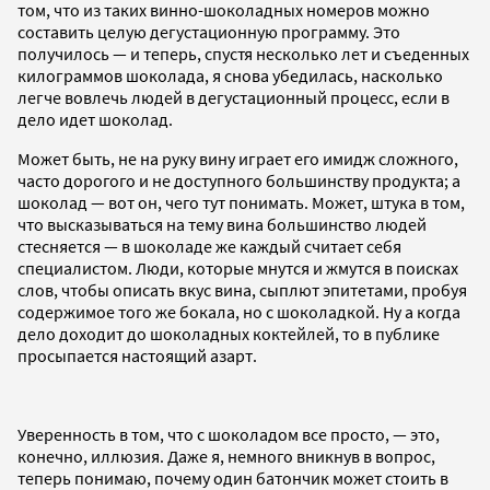
том, что из таких винно-шоколадных номеров можно
составить целую дегустационную программу. Это
получилось — и теперь, спустя несколько лет и съеденных
килограммов шоколада, я снова убедилась, насколько
легче вовлечь людей в дегустационный процесс, если в
дело идет шоколад.
Может быть, не на руку вину играет его имидж сложного,
часто дорогого и не доступного большинству продукта; а
шоколад — вот он, чего тут понимать. Может, штука в том,
что высказываться на тему вина большинство людей
стесняется — в шоколаде же каждый считает себя
специалистом. Люди, которые мнутся и жмутся в поисках
слов, чтобы описать вкус вина, сыплют эпитетами, пробуя
содержимое того же бокала, но с шоколадкой. Ну а когда
дело доходит до шоколадных коктейлей, то в публике
просыпается настоящий азарт.
Уверенность в том, что с шоколадом все просто, — это,
конечно, иллюзия. Даже я, немного вникнув в вопрос,
теперь понимаю, почему один батончик может стоить в