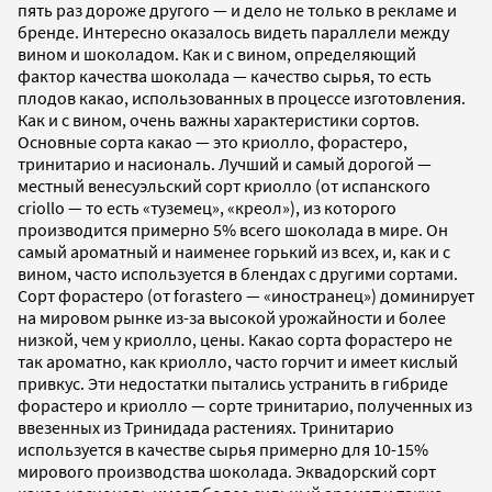
пять раз дороже другого — и дело не только в рекламе и
бренде. Интересно оказалось видеть параллели между
вином и шоколадом. Как и с вином, определяющий
фактор качества шоколада — качество сырья, то есть
плодов какао, использованных в процессе изготовления.
Как и с вином, очень важны характеристики сортов.
Основные сорта какао — это криолло, форастеро,
тринитарио и насиональ. Лучший и самый дорогой —
местный венесуэльский сорт криолло (от испанского
criollo — то есть «туземец», «креол»), из которого
производится примерно 5% всего шоколада в мире. Он
самый ароматный и наименее горький из всех, и, как и с
вином, часто используется в блендах с другими сортами.
Сорт форастеро (от forastero — «иностранец») доминирует
на мировом рынке из-за высокой урожайности и более
низкой, чем у криолло, цены. Какао сорта форастеро не
так ароматно, как криолло, часто горчит и имеет кислый
привкус. Эти недостатки пытались устранить в гибриде
форастеро и криолло — сорте тринитарио, полученных из
ввезенных из Тринидада растениях. Тринитарио
используется в качестве сырья примерно для 10-15%
мирового производства шоколада. Эквадорский сорт