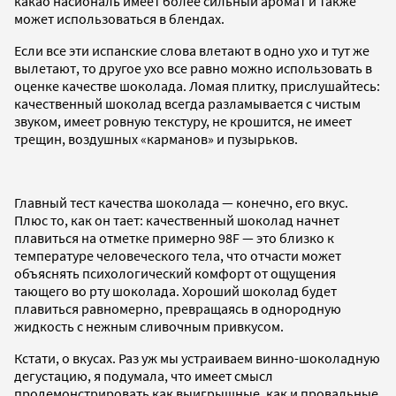
какао насиональ имеет более сильный аромат и также
может использоваться в блендах.
Если все эти испанские слова влетают в одно ухо и тут же
вылетают, то другое ухо все равно можно использовать в
оценке качестве шоколада. Ломая плитку, прислушайтесь:
качественный шоколад всегда разламывается с чистым
звуком, имеет ровную текстуру, не крошится, не имеет
трещин, воздушных «карманов» и пузырьков.
Главный тест качества шоколада — конечно, его вкус.
Плюс то, как он тает: качественный шоколад начнет
плавиться на отметке примерно 98F — это близко к
температуре человеческого тела, что отчасти может
объяснять психологический комфорт от ощущения
тающего во рту шоколада. Хороший шоколад будет
плавиться равномерно, превращаясь в однородную
жидкость с нежным сливочным привкусом.
Кстати, о вкусах. Раз уж мы устраиваем винно-шоколадную
дегустацию, я подумала, что имеет смысл
продемонстрировать как выигрышные, как и провальные