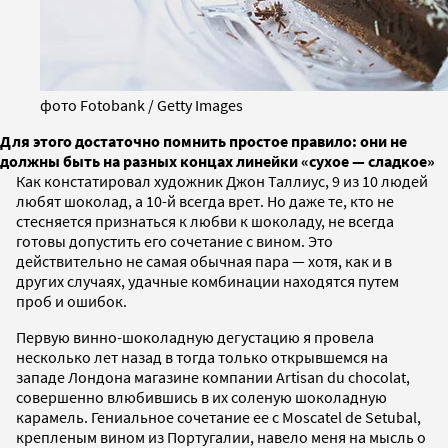
фото Fotobank / Getty Images
Для этого достаточно помнить простое правило: они не
должны быть на разных концах линейки «сухое — сладкое»
Как констатировал художник Джон Таллиус, 9 из 10 людей
любят шоколад, а 10-й всегда врет. Но даже те, кто не
стесняется признаться к любви к шоколаду, не всегда
готовы допустить его сочетание с вином. Это
действительно не самая обычная пара — хотя, как и в
других случаях, удачные комбинации находятся путем
проб и ошибок.
Первую винно-шоколадную дегустацию я провела
несколько лет назад в тогда только открывшемся на
западе Лондона магазине компании Artisan du chocolat,
совершенно влюбившись в их соленую шоколадную
карамель. Гениальное сочетание ее с Moscatel de Setubal,
крепленым вином из Португалии, навело меня на мысль о