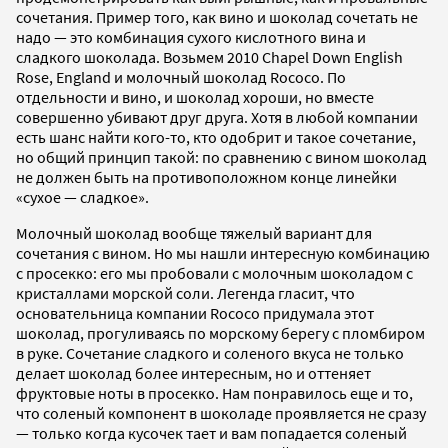
сочетания. Пример того, как вино и шоколад сочетать не
надо — это комбинация сухого кислотного вина и
сладкого шоколада. Возьмем 2010 Chapel Down English
Rose, England и молочный шоколад Rococo. По
отдельности и вино, и шоколад хороши, но вместе
совершенно убивают друг друга. Хотя в любой компании
есть шанс найти кого-то, кто одобрит и такое сочетание,
но общий принцип такой: по сравнению с вином шоколад
не должен быть на противоположном конце линейки
«сухое — сладкое».
Молочный шоколад вообще тяжелый вариант для
сочетания с вином. Но мы нашли интересную комбинацию
с просекко: его мы пробовали с молочным шоколадом с
кристаллами морской соли. Легенда гласит, что
основательница компании Rococo придумала этот
шоколад, прогуливаясь по морскому берегу с пломбиром
в руке. Сочетание сладкого и соленого вкуса не только
делает шоколад более интересным, но и оттеняет
фруктовые ноты в просекко. Нам понравилось еще и то,
что соленый компонент в шоколаде проявляется не сразу
— только когда кусочек тает и вам попадается соленый