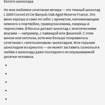
белого шоколада.
Но мое любимое сочетание вечера — это темный шоколад
с 2009 Cornet et Cie Banyuls Oak Aged Reserve France. Это
вино хорошо и само по себе: с ароматом, напоминающим
немного о портвейне, привкусом изюма, лакрицы и
чернослива. В Rococo делают шоколад с экзотическими
вкусами — например, с лавандой или фиалкой. С этим
вином они неплохи, хотя мне больше понравилось
сочетание с «апельсиновым» шоколадом. Или горьким
шоколадом из криолло — он может заставить сознаться в
любви к шоколаду даже последнего из опрашиваемой
десятки человека.