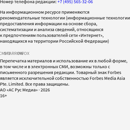
Номер телефона редакции:
+7 (495) 565-32-06
На информационном ресурсе применяются
рекомендательные технологии (информационные технологии
предоставления информации на основе сбора,
систематизации и анализа сведений, относящихся
к предпочтениям пользователей сети «Интернет»,
находящихся на территории Российской Федерации)
СМИ2
SPARROW
INFOX
Перепечатка материалов и использование их в любой форме,
в том числе и в электронных СМИ, возможны только с
письменного разрешения редакции. Товарный знак Forbes
является исключительной собственностью Forbes Media Asia
Pte. Limited. Все права защищены.
AO «АС Рус Медиа»
·
2026
16+