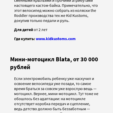
сменными крыльями и прочими атрибутами
настоящего кастом-байка. Примечательно, что
этот велосипед можно собрать из коляски the
Roddler производства тех же Kid Kustoms,
докупив только педали и руль.
Для детей
от 2 лет
Где купить:
www.kidkustoms.com
Мини-мотоцикл Blata, от 30 000
рублей
Если электромобиль ребенку уже наскучил и
освоение велосипеда уже позади, то самое
время браться за совсем уже взрослую вещь —
мотоцикл. Вернее, мини-мотоцикл. Тут тоже не
обошлось без адаптации: на мотоцикле
отсутствует коробка передач и сцепление,
ведь детство должно быть беззаботным —