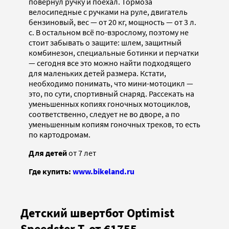
повернул ручку и поехал. Тормоза
велосипедные с ручками на руле, двигатель
бензиновый, вес — от 20 кг, мощность — от 3 л.
с. В остальном всё по-взрослому, поэтому не
стоит забывать о защите: шлем, защитный
комбинезон, специальные ботинки и перчатки
— сегодня все это можно найти подходящего
для маленьких детей размера. Кстати,
необходимо понимать, что мини-мотоцикл —
это, по сути, спортивный снаряд. Рассекать на
уменьшенных копиях гоночных мотоциклов,
соответственно, следует не во дворе, а по
уменьшенным копиям гоночных треков, то есть
по картодромам.
Для детей
от 7 лет
Где купить:
www.bikeland.ru
Детский швертбот Optimist
Speedster T, от €1755