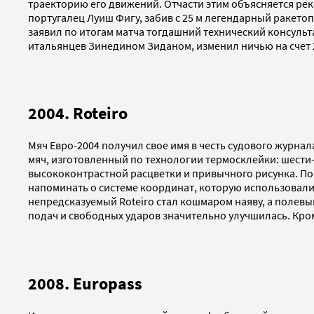
траекторию его движений. Отчасти этим объясняется рек
португалец Луиш Фигу, забив с 25 м легендарный ракетоп
заявил по итогам матча тогдашний технический консуль
итальянцев Зинедином Зиданом, изменил ничью на счет 2
2004. Roteiro
Мяч Евро-2004 получил свое имя в честь судового журнал
мяч, изготовленный по технологии термосклейки: шести-
высококонтрастной расцветки и привычного рисунка. По
напоминать о системе координат, которую использовали
непредсказуемый Roteiro стал кошмаром наяву, а полевы
подач и свободных ударов значительно улучшилась. Кроме
2008. Europass