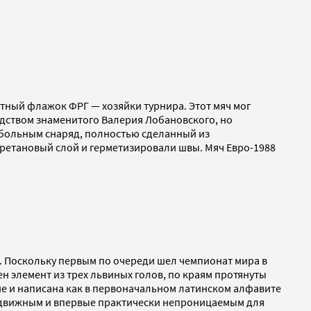
тный флажок ФРГ — хозяйки турнира. Этот мяч мог
одством знаменитого Валерия Лобановского, но
тбольным снаряд, полностью сделанный из
ретановый слой и герметизировали швы. Мяч Евро-1988
в. Поскольку первым по очереди шел чемпионат мира в
н элемент из трех львиных голов, по краям протянуты
ие и написана как в первоначальном латинском алфавите
подвижным и впервые практически непроницаемым для