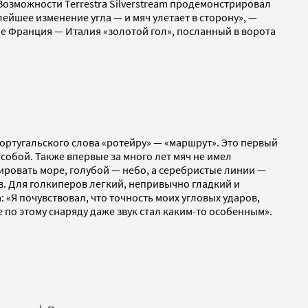
Возможности Terrestra Silverstream продемонстрировал
ейшее изменение угла — и мяч улетает в сторону», —
е Франция — Италия «золотой гол», посланный в ворота
португальского слова «ротейру» — «маршрут». Это первый
собой. Также впервые за много лет мяч не имел
ровать море, голубой — небо, а серебристые линии —
. Для голкиперов легкий, непривычно гладкий и
«Я почувствовал, что точность моих угловых ударов,
е по этому снаряду даже звук стал каким-то особенным».