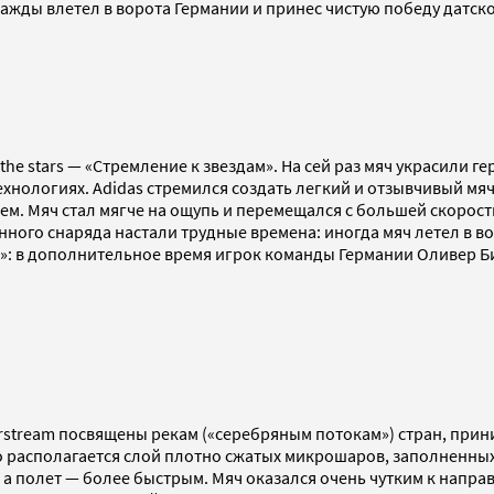
важды влетел в ворота Германии и принес чистую победу датск
 the stars — «Стремление к звездам». На сей раз мяч украсили 
ехнологиях. Adidas стремился создать легкий и отзывчивый мя
м. Мяч стал мягче на ощупь и перемещался с большей скорост
нного снаряда настали трудные времена: иногда мяч летел в 
»: в дополнительное время игрок команды Германии Оливер Б
erstream посвящены рекам («серебряным потокам») стран, прин
го располагается слой плотно сжатых микрошаров, заполненных
 а полет — более быстрым. Мяч оказался очень чутким к напра