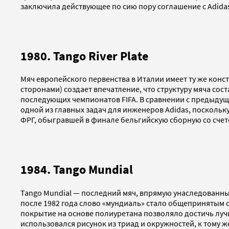
заключила действующее по сию пору соглашение с Adidas
1980. Tango River Plate
Мяч европейского первенства в Италии имеет ту же констр
сторонами) создает впечатление, что структуру мяча со
последующих чемпионатов FIFA. В сравнении с предыдущи
одной из главных задач для инженеров Adidas, поскольку
ФРГ, обыгравшей в финале бельгийскую сборную со счето
1984. Tango Mundial
Tango Mundial — последний мяч, впрямую унаследованный
после 1982 года слово «мундиаль» стало общепринятым с
покрытие на основе полиуретана позволяло достичь лу
использовался рисунок из триад и окружностей, к тому 