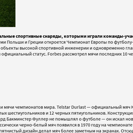
кальные спортивные снаряды, которыми играли команды-учас
ми Польши и Греции откроется Чемпионат Европы по футболу-2
объекты высокой спортивной инженерии и одновременно глав
официальный статус. Forbes рассмотрел мячи последних 10 чем
 мячи чемпионатов мира. Telstar Durlast — официальный мяч Ку
елых шестиугольников и 12 черных пятиугольников. Конструкци
рд Бакминстер Фуллер не помышлял о футболе — он искал новы
сически черно-белый мяч появился в 1970 году на чемпионате
нистый дизайн делал мяч более заметным на экранах. Отсюда и н