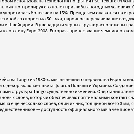
тором использована технология покрытия PSC-Texture («гусин
ь мяч, контролируя его полет при любых погодных условиях. Ст
в укоротилась более чем на 15%. Прежде чем оказаться на игро
астиной со скоростью 50 км/ч, нарочное перекачивание воздух
ии и Швейцарии. В двенадцати черных кругах расположены гра
я к логотипу Евро-2008. Europass принес звание чемпионов к
мейства Tango из 1980-х: мяч нынешнего первенства Европы в
 его декор включает цвета флагов Польши и Украины. Создание 
ипами структура Tango существенно изменена. Очертания элем
тановых слоев, которые обеспечивают оптимальный контакт сн
мяча еще несколько слоев, один их них, толщиной всего 3 мм,
предшественников — доступность официального мяча чемпионат