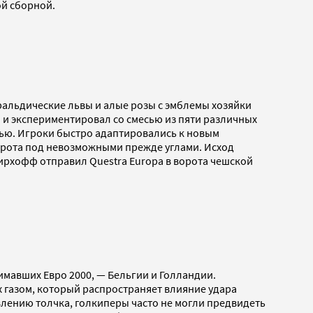
ой сборной.
геральдические львы и алые розы с эмблемы хозяйки
ч и экспериментировал со смесью из пяти различных
ью. Игроки быстро адаптировались к новым
ворота под невозможными прежде углами. Исход
ирхофф отправил Questra Europa в ворота чешской
имавших Евро 2000, — Бельгии и Голландии.
 газом, который распространяет влияние удара
влению толчка, голкиперы часто не могли предвидеть