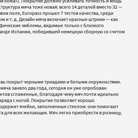
ая кожа»). Покрытие должно усиливать точность и мощь
руктура мяча тоже новая: всего 14 деталей вместо 32 —
вом поле, Europass прошел 7 тестов качества, среди
ом и т. д. Дизайн мяча включает красные штрихи — как
фические эмблемы, видимые только с близкого
оманде Испании, победившей немецкую сборную со счетом
новь покрыт черными триадами и белыми окружностями.
мяча заняло два года, сегодня он уже опробован
ентов сглаженные, благодаря чему мяч почти идеально
аряда с ногой. Покрытие позволяет хорошо
 содержит ячейки, заполненные стеклом: они помогают
а для всех желающих. Мяч легко приобрести в розницу,