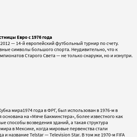
тницы Евро с 1976 года
012 — 14-й европейский футбольный турнир по счету.
ные символы большого спорта. Неудивительно, что к
пионатов Старого Света — не только снаружи, но и изнутри.
бка мира1974 года в ФРГ, был использован в 1976-м в
я основана на «Мяче Бакминстера», более известного как
е способы возведения зданий, а такая структура
 мира в Мексике, когда мировые первенства стали
азвание Telstar — Television Star. В том же 1970-м FIFA