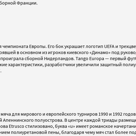
сборной Франции.
 чемпионата Европы. Его бок украшает логотип UEFA и трехцве
тоявшей в основном из игроков киевского «Динамо» под руков
:0 проиграла сборной Нидерландов. Tango Europa — первый фу
кие характеристики, разработчики увеличили защитный полиу
.
 мяча для мирового и европейского турниров 1990 и 1992 годо
й Апеннинского полуострова. В центре каждой триады размеще
ва Etrusco стилизовано, буква «u» имеет романское начертан
ванием полиуретановой пены, благодаря чему мяч стал более 