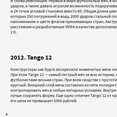
И снова революция: первый в мире футбольный мяч, в ко
ударов, а также давать игрокам возможность подкручиват
и 24 точки угловой стыковки вместо 60. Общая длина шво
которых 250 погружений в воду, 2000 ударов стальной пл
напоминание о цвете флагов принимающих стран, Австр
расстояния и разработанные УЕФА в качестве дополнени
1:0.
2012. Tango 12
Конструкторы как будто воскресили знаменитые мячи се
При этом Tango 12 — самый пестрый мяч за всю историю:
футболистами восьми стран. При всем сходстве с протот
круглый. Внешний слой мяча составлен из пяти полиуре
контролировать мяч в любых погодных условиях. Внутри 
лучше сохранять форму. Еще одно отличие Tango 12 от 
его цена не превышает 5000 рублей.