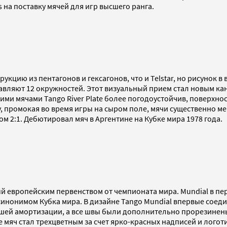
 на поставку мячей для игр высшего ранга.
укцию из пентагонов и гексагонов, что и Telstar, но рисунок в
ставляют 12 окружностей. Этот визуальный прием стал новым к
ми мячами Tango River Plate более погодоустойчив, поверхнос
, промокая во время игры на сыром поле, мячи существенно мен
м 2:1. Дебютировал мяч в Аргентине на Кубке мира 1978 года.
 европейским первенством от чемпионата мира. Mundial в пер
инонимом Кубка мира. В дизайне Tango Mundial впервые соеди
чшей амортизации, а все швы были дополнительно прорезинен
же мяч стал трехцветным за счет ярко-красных надписей и лого