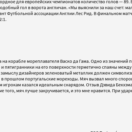
ордное для европейских чемпионатов количество голов — 89. 
одобный гол в ворота англичан. «Мы выяснили за наш счет: мал
тант Футбольной ассоциации Англии Лес Рид. В финальном матч
:1.
а на корабле мореплавателя Васко да Гама. Одно из значений 
 и пятигранники на его поверхности герметично спаяны между 
 замыслу дизайнеров зеленоватый металлик должен символизи
 в прошлом португальские мореходы. Мяч вызвал много споров
м игрокам казался идеальным снарядом. Отзыв Дэвида Бекхэма: 
 того, мяч лучше закручивается, и это мне нравится. При удар