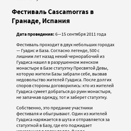
Фестиваль Cascamorras в
Гранаде, Испания
Дата проведения:
6—15 сентября 2011 года
Фестиваль проходит в двух небольших городах
— Гуадис и База. Согласно легенде, 500 с
лишним лет назад некий чернорабочий из
Гуадиса нашел в разрушенном женском
монастыре в Базе статуэтку Пресвятой Девы,
которую жители Базы забрали себе, вызвав
недовольство жителей Гуадиса. После долгих
споров стороны договорились: кто из жителей
Гуадиса сумеет добраться до руин монастыря,
не запачкав одежду, тот и заберет статуэтку.
Собственно, это предание участники
фестиваля и обыгрывают. Один из жителей
Гуадиса наряжается в шута и отправляется за
статуэткой в Базу, где его поджидает
измазанная в грязи толпа. В ходе