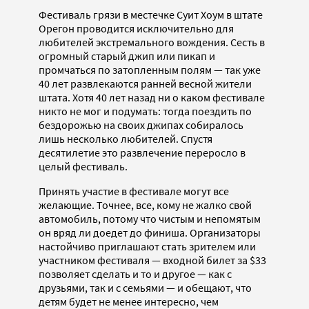
Фестиваль грязи в местечке Суит Хоум в штате
Орегон проводится исключительно для
любителей экстремального вождения. Сесть в
огромный старый джип или пикап и
промчаться по затопленным полям — так уже
40 лет развлекаются ранней весной жители
штата. Хотя 40 лет назад ни о каком фестивале
никто не мог и подумать: тогда поездить по
бездорожью на своих джипах собиралось
лишь несколько любителей. Спустя
десятилетие это развлечение переросло в
целый фестиваль.
Принять участие в фестивале могут все
желающие. Точнее, все, кому не жалко свой
автомобиль, потому что чистым и непомятым
он вряд ли доедет до финиша. Организаторы
настойчиво приглашают стать зрителем или
участником фестиваля — входной билет за $33
позволяет сделать и то и другое — как с
друзьями, так и с семьями — и обещают, что
детям будет не менее интересно, чем