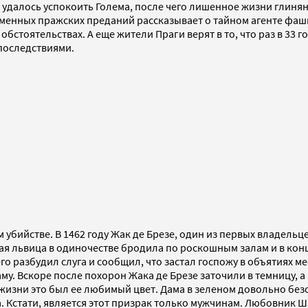
м удалось успокоить Голема, после чего лишенное жизни глиня
еменных пражских преданий рассказывает о тайном агенте фаши
обстоятельствах. А еще жители Праги верят в то, что раз в 33
 последствиями.
убийстве. В 1462 году Жак де Брезе, один из первых владельцев
кая львица в одиночестве бродила по роскошным залам и в кон
о разбудил слуга и сообщил, что застал госпожу в объятиях ме
аму. Вскоре после похорон Жака де Брезе заточили в темницу, а
 жизни это был ее любимый цвет. Дама в зеленом довольно бе
а. Кстати, является этот призрак только мужчинам. Любовник 