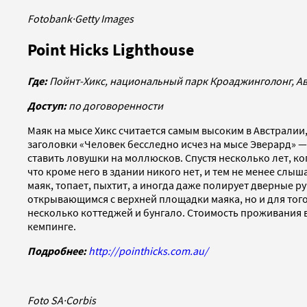
Fotobank
·
Getty Images
Point Hicks Lighthouse
Где:
Пойнт-Хикс, национальный парк Кроаджинголонг, А
Доступ:
по договоренности
Маяк на мысе Хикс считается самым высоким в Австралии,
заголовки «Человек бесследно исчез на мысе Эверард» —
ставить ловушки на моллюсков. Спустя несколько лет, к
что кроме него в здании никого нет, и тем не менее слы
маяк, топает, пыхтит, а иногда даже полирует дверные 
открывающимся с верхней площадки маяка, но и для того,
несколько коттеджей и бунгало. Стоимость проживания в 
кемпинге.
Подробнее:
http://pointhicks.com.au/
Foto SA
·
Corbis