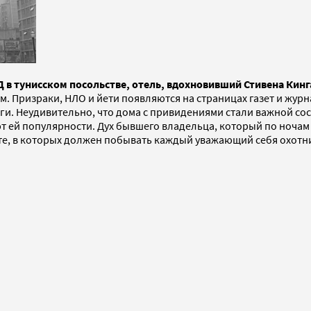
в тунисском посольстве, отель, вдохновивший Стивена Кинг
 Призраки, НЛО и йети появляются на страницах газет и журна
ги. Неудивительно, что дома с привидениями стали важной со
 ей популярности. Дух бывшего владельца, который по ночам б
нете, в которых должен побывать каждый уважающий себя охотн