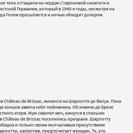
ное тело оттащили на чердак Староновой синагоги и
стской Германии, который в 1940-е годы, несмотря на
 года Голем просыпается и ночью обходит дозором
 Château de Brissac, женился на Шарлотте де Валуа. Пока
це концов завела себе любовника. Об измене де Брезе
стного егеря. Муж схватил меч, кинулся в спальню
 в Château de Brissac поселились призраки. Шарлотту
зобидна и только своим молчаливым присутствием
Шарлотты, напротив, предпочитает женщин. Те, кто