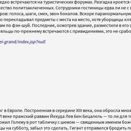
редко встречаются на туристических форумах. Разгадка кроетс
ество политзаключенных. Сотрудники гостиницы едва ли не с 
ов: голоса, шаги, смех, звон бокалов. Вскоре паранормальную 
то перекладывал предметы с места на место, хотя уборщицы кля
м по фэн-шуй. Последние, осмотрев здание, разместили в его 
ояльцы по-прежнему встречаются с привидениями, это не срабо
ei-grand/index.jsp?null
 в Европе. Построенная в середине XIII века, она обросла мно
I веке пражский раввин Йехуда Лев Бен Бецалель — то ли для т
вложил Голему в рот табличку с шемом — священным именем бо
ы на субботу, забыл это сделать. Гигант отправился бродить п