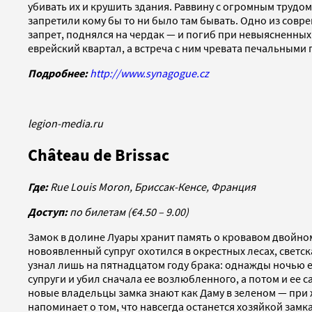
убивать их и крушить здания. Раввину с огромным трудо
запретили кому бы то ни было там бывать. Одно из совр
запрет, поднялся на чердак — и погиб при невыясненных 
еврейский квартал, а встреча с ним чревата печальными
Подробнее:
http://www.synagogue.cz
legion-media.ru
Château de Brissac
Где:
Rue Louis Moron, Бриссак-Кенсе, Франция
Доступ:
по билетам (
€
4.50 – 9.00)
Замок в долине Луары хранит память о кровавом двойном 
новоявленный супруг охотился в окрестных лесах, светс
узнал лишь на пятнадцатом году брака: однажды ночью ег
супруги и убил сначала ее возлюбленного, а потом и ее с
новые владельцы замка знают как Даму в зеленом — при
напоминает о том, что навсегда останется хозяйкой замк