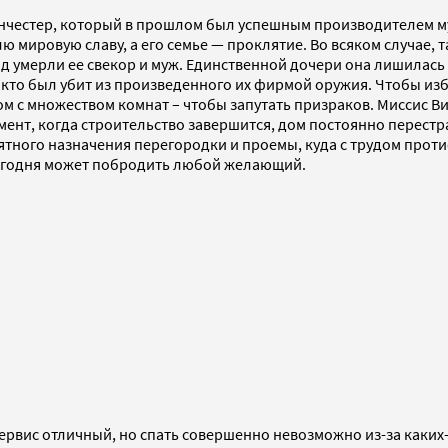
инчестер, который в прошлом был успешным производителем му
 мировую славу, а его семье — проклятие. Во всяком случае, 
 год умерли ее свекор и муж. Единственной дочери она лишилас
 кто был убит из произведенного их фирмой оружия. Чтобы изба
ом с множеством комнат – чтобы запутать призраков. Миссис В
омент, когда строительство завершится, дом постоянно перестр
ятного назначения перегородки и проемы, куда с трудом проти
 сегодня может побродить любой желающий.
Сервис отличный, но спать совершенно невозможно из-за каки