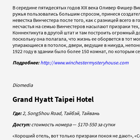
В середине пятидесятых годов XIX века Оливер Фишер В
ружья пользовались большим спросом, принеся создателю
невестка Винчестера после того, как с разницей всего в
несчастья на семью Винчестеров насылают призраки тех,
Коннектикута в другой штат и там построить огромный д
поскольку она полагала, что жизнь ее оборвется в тот м
упирающиеся в потолок, двери, ведущие в никуда, непон
1922 году в здании было более 150 комнат, по которым
Подробнее:
http://www.winchestermysteryhouse.com
Diomedia
Grand Hyatt Taipei Hotel
Где:
2,
SongShou
Road
, Тайбэй, Тайвань
Доступ:
стоимость номера
—
$170-550 за сутки
«Хороший отель, вот только призраки покоя не дают», «