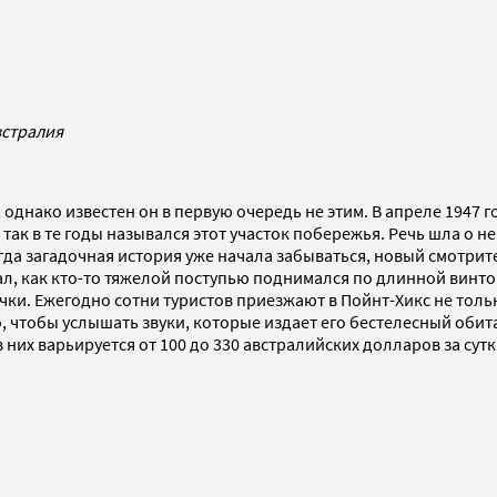
встралия
 однако известен он в первую очередь не этим. В апреле 1947 
 так в те годы назывался этот участок побережья. Речь шла о
огда загадочная история уже начала забываться, новый смотри
шал, как кто-то тяжелой поступью поднимался по длинной винт
ручки. Ежегодно сотни туристов приезжают в Пойнт-Хикс не то
 чтобы услышать звуки, которые издает его бестелесный обитате
них варьируется от 100 до 330 австралийских долларов за сутк