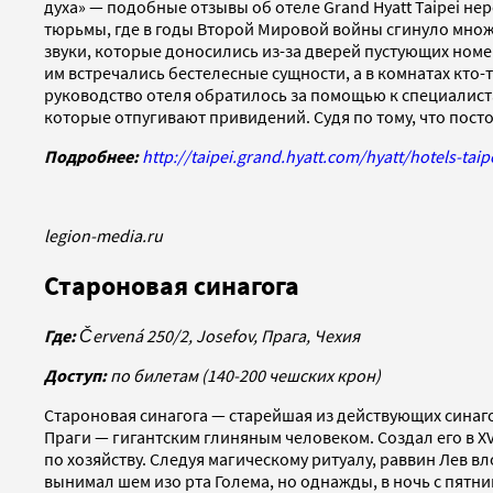
духа» — подобные отзывы об отеле Grand Hyatt Taipei не
тюрьмы, где в годы Второй Мировой войны сгинуло множ
звуки, которые доносились из-за дверей пустующих номер
им встречались бестелесные сущности, а в комнатах кто-
руководство отеля обратилось за помощью к специалиста
которые отпугивают привидений. Судя по тому, что пост
Подробнее:
http://taipei.grand.hyatt.com/hyatt/hotels-taip
legion-media.ru
Староновая синагога
Где:
Č
erven
á 250/2,
Josefov
, Прага, Чехия
Доступ:
по билетам (140-200 чешских крон)
Староновая синагога — старейшая из действующих синагог
Праги — гигантским глиняным человеком. Создал его в XV
по хозяйству. Следуя магическому ритуалу, раввин Лев 
вынимал шем изо рта Голема, но однажды, в ночь с пятниц