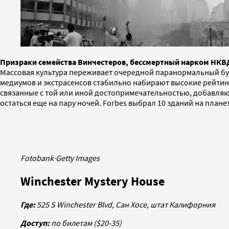
Призраки семейства Винчестеров, бессмертный нарком НКВД 
Массовая культура переживает очередной паранормальный бум.
медиумов и экстрасенсов стабильно набирают высокие рейтин
связанные с той или иной достопримечательностью, добавляют
остаться еще на пару ночей. Forbes выбрал 10 зданий на пла
Fotobank
·
Getty Images
Winchester Mystery House
Где
:
525 S Winchester Blvd,
Сан
Хосе
,
штат
Калифорния
Доступ:
по билетам ($20-35)