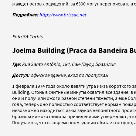
жаждет острых ощущений, за €390 могут переночевать в 
Подробнее:
http://www.brissac.net
Foto SA
·
Corbis
Joelma Building (Praca da Bandeira Bu
Где
:
Rua Santo Antônio, 184,
Сан
-
Паулу
,
Бразилия
Доступ:
офисное здание, вход по пропускам
1 февраля 1974 года около девяти утра из-за короткого
Building. Огонь в считнные минуты охватил все здание, 
они и получили ожоги разной степени тяжести, а еще бо
года, теперь оно полностью соответствует нормам пожа
невозможно находиться из-за звуков непонятного происх
бразильские охотники за привидениями утверждают, что 
Получается, что в современном здании обитает не одно, 