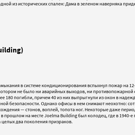
одной из исторических спален: Дама в зеленом наверняка приде
ilding)
 замыкания в системе кондиционирования вспыхнул пожар на 12
в котором не было ни аварийных выходов, ни противопожарной с
лее 180 погибли, причем 40 из них выпрыгнули из окон в надеж
рной безопасности. Однако офисы в нем снимают неохотно: со
ождения — стонов, воплей, топота ног. Некоторые даже период
в прошлом на месте Joelma Building был колодец, где в 1940-
а целых два поколения призраков.