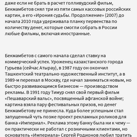
даже если не брать в расчет голливудский фильм,
Бекмамбетов снял три из пяти самых кассовых российских
картин, а его «Ирония судьбы. Продолжение» (2007) до
начала 2010 года удерживала планку первенства по
количеству денег, которые смогли собрать в России
любые фильмы, включая иностранные.
Бекмамбетов с самого начала сделал ставку на
коммерческий успех. Уроженец казахстанского города
Гурьева (сейчас Атырау), в 1987 году он окончил
Ташкентский театрально-художественный институт, а в
1989-м переехал в Москву, где начал заниматься новым, но
быстро развивающимся бизнесом — производством
рекламы. В 1991 году Тимур снял свой первый фильм
«Пешаварский вальс», посвященный афганской войне;
картина взяла пару фестивальных призов, но денег
Бекмамбетову не принесла. Куда более успешным стал
запущенный чуть позже проект рекламных роликов для
банка «Империал». Реклама этому банку была ни к чему —
он практически не работал с розничными клиентами, но
основатель «Империала» Сергей Родионов любил тратить