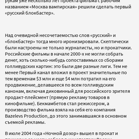
рукам уже несколько лет проекта фильма с рабочим
названием «Москва вампирская» решили сделать первый
«русский блокбастер».
Над очевидной несочетаемостью слов «русский» и
«блокбастер» тогда много иронизировали. Скептически
были настроены не только журналисты, но и прокатчики.
Российские фильмы в начале 2000-х не могли собрать
денег, хоть сколько-нибудь сопоставимых со сборами
голливудских картин: это были две разные лиги. Тем не
менее Первый канал вложил в проект значительные по
тем временам $3 млн и еще $4 млн потратил на его
продвижение, делавшееся по всем голливудским
канонам, включая диковинный для российского зрителя
продакт-плейсмент (прямую рекламу товаров в
кинофильме). Бекмамбетов стал режиссером, а
производство фильма взяла на себя его компания
Bazelevs Production, до этого занимавшаяся в основном
съемкой рекламы.
В июле 2004 года «Ночной дозор» вышел в прокат и