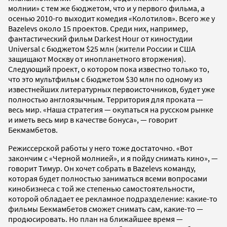
молнии» с тем же бюджетом, что и у первого фильма, а
осенью 2010-го выходит комедия «Колотилов». Всего же у
Bazelevs около 15 проектов. Среди них, например,
фантастический фильм Darkest Hour от киностудии
Universal с бюджетом $25 млн (жители России и США
защищают Москву от инопланетного вторжения).
Следующий проект, о котором пока известно только то,
что это мультфильм с бюджетом $30 млн по одному из
известнейших литературных первоисточников, будет уже
полностью англоязычным. Территория для проката —
весь мир. «Наша стратегия — окупаться на русском рынке
и иметь весь мир в качестве бонуса», — говорит
Бекмамбетов.
Режиссерской работы у него тоже достаточно. «Вот
закончим с «Черной молнией», и я пойду снимать кино», —
говорит Тимур. Он хочет собрать в Bazelevs команду,
которая будет полностью заниматься всеми вопросами
кинобизнеса с той же степенью самостоятельности,
которой обладает ее рекламное подразделение: какие-то
фильмы Бекмамбетов сможет снимать сам, какие-то —
продюсировать. Но план на ближайшее время —