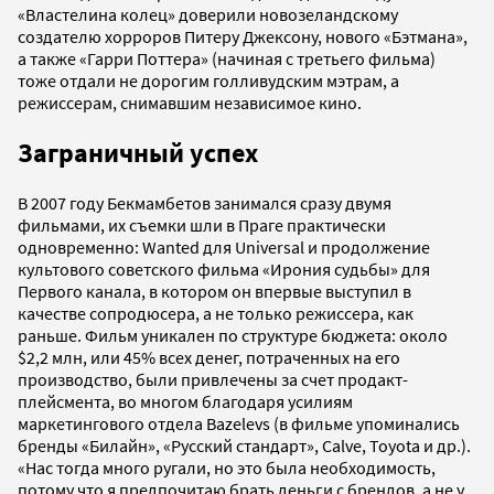
«Властелина колец» доверили новозеландскому
создателю хорроров Питеру Джексону, нового «Бэтмана»,
а также «Гарри Поттера» (начиная с третьего фильма)
тоже отдали не дорогим голливудским мэтрам, а
режиссерам, снимавшим независимое кино.
Заграничный успех
В 2007 году Бекмамбетов занимался сразу двумя
фильмами, их съемки шли в Праге практически
одновременно: Wanted для Universal и продолжение
культового советского фильма «Ирония судьбы» для
Первого канала, в котором он впервые выступил в
качестве сопродюсера, а не только режиссера, как
раньше. Фильм уникален по структуре бюджета: около
$2,2 млн, или 45% всех денег, потраченных на его
производство, были привлечены за счет продакт-
плейсмента, во многом благодаря усилиям
маркетингового отдела Bazelevs (в фильме упоминались
бренды «Билайн», «Русский стандарт», Calve, Toyota и др.).
«Нас тогда много ругали, но это была необходимость,
потому что я предпочитаю брать деньги с брендов, а не у