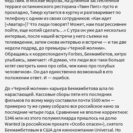
бедствия. В Москве морозы, на длинной застекленной
террасе останкинского ресторана «Твин Пигс» пусто и
прохладно, Тимур кутается в куртку и разговаривает по
телефону с одним из своих сотрудников: «Как идет
[«Аватар»]? Что люди говорят? Может, нам поагрессивнее
пойти, еще копий сделать…» С утра он уже дал несколько
интервью, после нашей встречи у него съемки на
телевидении, затем снова интервью и встречи — и так две
недели подряд, до премьеры «Черной молнии».
Обращаясь к корреспонденту Forbes, Бекмамбетов, хитро
улыбаясь, замечает: «Я думаю, что люди все-таки больше
хотят смотреть кино про себя, чем кино про голубых
человечков». Он дал единственно возможный в его
положении ответ. И — ошибся.
До «Черной молнии» карьера Бекмамбетова шла по
нарастающей. Кассовые сборы пяти его последних
фильмов по всему миру составили почти $500 млн —
примерно ту же сумму собрало все российское кино за
последние четыре года. Сравнение не вполне корректное:
$346 млн из этого полумиллиарда пришлось на долю
Wanted (в российском прокате «Особо опасен»), снятого
Бекмамбетовым в США для кинокомпании Universal. Но