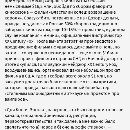
примерно за месяц собрал в кинотеатрах России
немыслимые $16,2 млн, обойдя по сборам фаворита
киносезона — фильм «Властелин колец: возвращение
короля». Сразу отбить потраченные на «Дозор» деньги,
правда, не удалось: в России 50% сборов традиционно
забирают кинотеатры, еще 10–15% — прокатчик, в данном
случае компания «Гемини», официальный дистрибьютор
XX Century Fox. После вычета затрат на производство и
продвижение фильма не удалось даже выйти в ноль, но
затем — совершенно неожиданно — еще около $16 млн
принес прокат фильма в странах СНГ, и «Ночной дозор» в
итоге окупился. Голливудский мейджор XX Century Fox,
воодушевившись, организовал даже небольшой прокат
фильма в США, где он собрал всего около $1 млн, но
заслужил достаточно благосклонные отзывы критики,
которая, правда, назвала наш главный блокбастер
«стильным малобюджетным арт-хаусным проектом про
вампиров».
«Для Кости [Эрнста], наверное, это был вопрос интересов
канала, социальной значимости, репутации,
первооткрывательства и так далее, а мне важно было
сделать что-то а) новое и б) очень эффективное», —