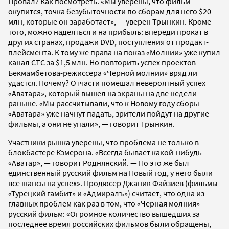
Провал? Как посмотреть. «Мы уверены, что фильм
окупится, точка безубыточности по сборам для него $20
млн, которые он заработает», — уверен Трынкин. Кроме
того, можно надеяться и на прибыль: впереди прокат в
других странах, продажи DVD, поступления от продакт-
плейсмента. К тому же права на показ «Молнии» уже купил
канал СТС за $1,5 млн. Но повторить успех проектов
Бекмамбетова-режиссера «Черной молнии» вряд ли
удастся. Почему? Отчасти помешал невероятный успех
«Аватара», который вышел на экраны на две недели
раньше. «Мы рассчитывали, что к Новому году сборы
«Аватара» уже начнут падать, зрители пойдут на другие
фильмы, а они не упали», — говорит Трынкин.
Участники рынка уверены, что проблема не только в
блокбастере Кэмерона. «Всегда бывает какой-нибудь
«Аватар», — говорит Роднянский. — Но это же был
единственный русский фильм на Новый год, у него были
все шансы на успех». Продюсер Джаник Файзиев (фильмы
«Турецкий гамбит» и «Адмиралъ») считает, что одна из
главных проблем как раз в том, что «Черная молния» —
русский фильм: «Огромное количество вышедших за
последнее время российских фильмов были обращены,