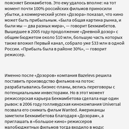
поясняет Бекмамбетов. Это ему удалось вполне: на тот
момент почти 100% российских фильмов приносили
убытки, а коммерческий успех «Дозора» показал, что кино
может быть прибыльным. «Была общая картина рынка, и
были мы — два разных мира», — говорит Бекмамбетов.
Вышедшее в 2005 году продолжение «Дневной дозор» с
общим бюджетом около $10 млн, большую часть которых
также вложил Первый канал, собрало уже $33 млн в одной
России. «Прибыль была в районе 30%», — говорит
режиссер.
Именно после «Дозоров» компания Bazelevs решила
поставить производство фильмов на поток:
разрабатывались бизнес-планы, велись переговоры с
потенциальными инвесторами. Но в этот момент
режиссерская карьера Бекмамбетова сделала еще один
рывок: в 2006 году голливудская кинокомпания Universal
позвала его снимать фильм Wanted. Американцы
заметили Бекмамбетова благодаря «Дозорам», а
приглашать в «большое кино» режиссеров
малобюджетных фильмов тогда входило в моду: