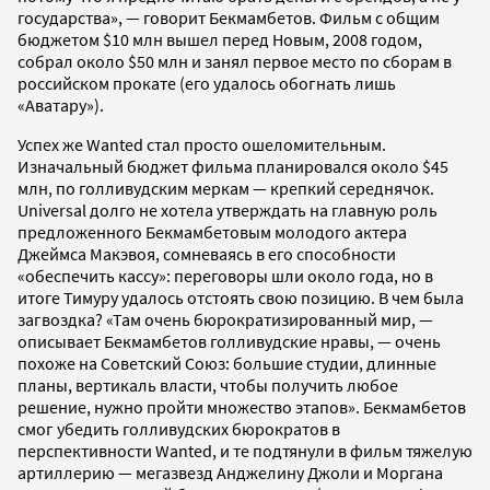
государства», — говорит Бекмамбетов. Фильм с общим
бюджетом $10 млн вышел перед Новым, 2008 годом,
собрал около $50 млн и занял первое место по сборам в
российском прокате (его удалось обогнать лишь
«Аватару»).
Успех же Wanted стал просто ошеломительным.
Изначальный бюджет фильма планировался около $45
млн, по голливудским меркам — крепкий середнячок.
Universal долго не хотела утверждать на главную роль
предложенного Бекмамбетовым молодого актера
Джеймса Макэвоя, сомневаясь в его способности
«обеспечить кассу»: переговоры шли около года, но в
итоге Тимуру удалось отстоять свою позицию. В чем была
загвоздка? «Там очень бюрократизированный мир, —
описывает Бекмамбетов голливудские нравы, — очень
похоже на Советский Союз: большие студии, длинные
планы, вертикаль власти, чтобы получить любое
решение, нужно пройти множество этапов». Бекмамбетов
смог убедить голливудских бюрократов в
перспективности Wanted, и те подтянули в фильм тяжелую
артиллерию — мегазвезд Анджелину Джоли и Моргана