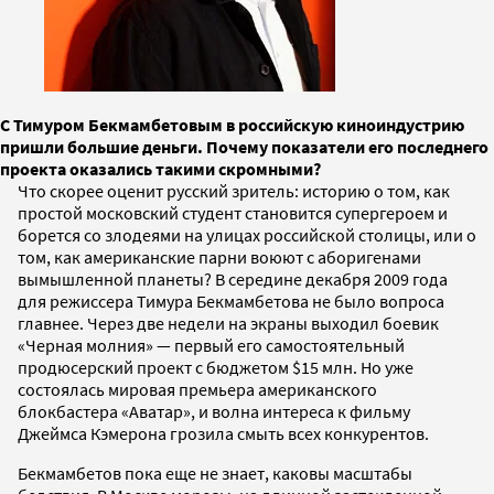
С Тимуром Бекмамбетовым в российскую киноиндустрию
пришли большие деньги. Почему показатели его последнего
проекта оказались такими скромными?
Что скорее оценит русский зритель: историю о том, как
простой московский студент становится супергероем и
борется со злодеями на улицах российской столицы, или о
том, как американские парни воюют с аборигенами
вымышленной планеты? В середине декабря 2009 года
для режиссера Тимура Бекмамбетова не было вопроса
главнее. Через две недели на экраны выходил боевик
«Черная молния» — первый его самостоятельный
продюсерский проект с бюджетом $15 млн. Но уже
состоялась мировая премьера американского
блокбастера «Аватар», и волна интереса к фильму
Джеймса Кэмерона грозила смыть всех конкурентов.
Бекмамбетов пока еще не знает, каковы масштабы