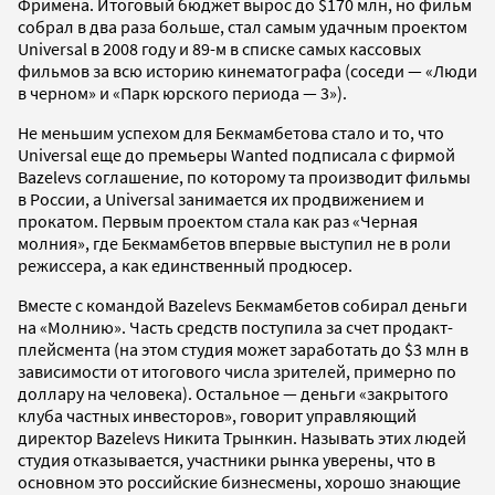
Фримена. Итоговый бюджет вырос до $170 млн, но фильм
собрал в два раза больше, стал самым удачным проектом
Universal в 2008 году и 89-м в списке самых кассовых
фильмов за всю историю кинематографа (соседи — «Люди
в черном» и «Парк юрского периода — 3»).
Не меньшим успехом для Бекмамбетова стало и то, что
Universal еще до премьеры Wanted подписала с фирмой
Bazelevs соглашение, по которому та производит фильмы
в России, а Universal занимается их продвижением и
прокатом. Первым проектом стала как раз «Черная
молния», где Бекмамбетов впервые выступил не в роли
режиссера, а как единственный продюсер.
Вместе с командой Bazelevs Бекмамбетов собирал деньги
на «Молнию». Часть средств поступила за счет продакт-
плейсмента (на этом студия может заработать до $3 млн в
зависимости от итогового числа зрителей, примерно по
доллару на человека). Остальное — деньги «закрытого
клуба частных инвесторов», говорит управляющий
директор Bazelevs Никита Трынкин. Называть этих людей
студия отказывается, участники рынка уверены, что в
основном это российские бизнесмены, хорошо знающие