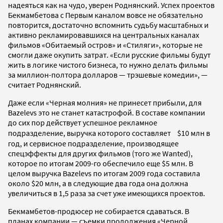
надеяться как на чудо, уверен Роднянский. Успех проектов
Бекмамбетова с Первым каналом вовсе не обязательно
повторится, достаточно вспомнить судьбу масштабных и
активно рекламировавшихся на центральных каналах
фильмов «Обитаемый остров» и «Стиляги», которые не
смогли даже окупить затрат. «Если русские фильмы будут
жить в логике чистого бизнеса, то нужно делать фильмы
за миллион-полтора долларов — трэшевые комедии», —
считает Роднянский.
Даже если «Черная молния» не принесет прибыли, для
Bazelevs это не станет катастрофой. В составе компании
до сих пор действует успешное рекламное
подразделение, выручка которого составляет $10 млн в
год, и сервисное подразделение, производящее
спецэффекты для других фильмов (того же Wanted),
которое по итогам 2009-го обеспечило еще $5 млн. В
целом выручка Bazelevs по итогам 2009 года составила
около $20 млн, а в следующие два года она должна
увеличиться в 1,5 раза за счет уже имеющихся проектов.
Бекмамбетов-продюсер не собирается сдаваться. В
планах компании — съемки продолжения «Черной