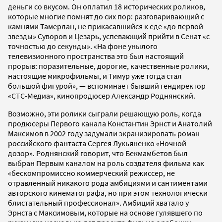
деньги со вкусом. Он оплатил 18 исторических роликов,
которые многие помнят до сих пор: разговаривающий с
камнями Тамерлан, не прикасавшийся к еде «до первой
звезды» Суворов и Цезарь, успевающий прийти в Сенат «с
точностью до секунды». «На фоне унылого
телевизионного пространства это был настоящий
прорыв: поразительные, дорогие, качественные ролики,
настоящие микрофильмы, и Тимур уже тогда стал
большой фигурой», — вспоминает бывший гендиректор
«СТС-Медиа», кинопродюсер Александр Роднянский.
Возможно, эти ролики сыграли решающую роль, когда
продюсеры Первого канала Константин Эрнст и Анатолий
Максимов в 2002 году задумали экранизировать роман
российского фантаста Сергея Лукьяненко «Ночной
дозор». Роднянский говорит, что Бекмамбетов был
выбран Первым каналом на роль создателя фильма как
«бескомпромиссно коммерческий режиссер, не
отравленный никакого рода амбициями и сантиментами
авторского кинематографа, но при этом технологически
блистательный профессионал». Амбиций хватало у
Эрнста с Максимовым, которые на основе гулявшего по