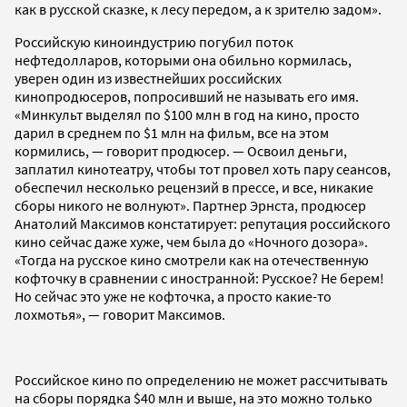
как в русской сказке, к лесу передом, а к зрителю задом».
Российскую киноиндустрию погубил поток
нефтедолларов, которыми она обильно кормилась,
уверен один из известнейших российских
кинопродюсеров, попросивший не называть его имя.
«Минкульт выделял по $100 млн в год на кино, просто
дарил в среднем по $1 млн на фильм, все на этом
кормились, — говорит продюсер. — Освоил деньги,
заплатил кинотеатру, чтобы тот провел хоть пару сеансов,
обеспечил несколько рецензий в прессе, и все, никакие
сборы никого не волнуют». Партнер Эрнста, продюсер
Анатолий Максимов констатирует: репутация российского
кино сейчас даже хуже, чем была до «Ночного дозора».
«Тогда на русское кино смотрели как на отечественную
кофточку в сравнении с иностранной: Русское? Не берем!
Но сейчас это уже не кофточка, а просто какие-то
лохмотья», — говорит Максимов.
Российское кино по определению не может рассчитывать
на сборы порядка $40 млн и выше, на это можно только