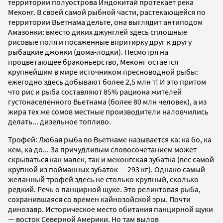
территории полуострова Индокитай протекает река
Меконг. В своей самой рыбной части, растекающейся по
территории Вьетнама дельте, она выглядит антиподом
Амазонки: вместо диких джунглей здесь сплошные
рисовые поля и посаженные впритирку друг к другу
рыбацкие джонки (дома-лодки). Несмотря на
процветающее браконьерство, Меконг остается
крупнейшим в мире источником пресноводной рыбы:
ежегодно здесь добывают более 2,5 млн т! И это притом
что рис и рыба составляют 85% рациона жителей
густонаселенного Вьетнама (более 80 млн человек), а из
жира тех же сомов местные производители наловчились
делать... дизельное топливо.
Трофей: Любая рыба во Вьетнаме называется ка: ка бо, ка
кем, ка до... За причудливым словосочетанием может
скрываться как малек, так и меконгская зубатка (вес самой
крупной из пойманных зубаток — 293 кг). Однако самый
желанный трофей здесь не столько крупный, сколько
редкий. Речь о панцирной щуке. Это реликтовая рыба,
сохранившаяся со времен кайнозойской эры. Почти
динозавр. Историческое место обитания панцирной щуки
— восток Северной Америки. Но там вылов