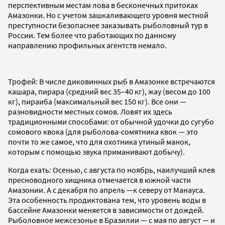
перспективным местам лова в бесконечных притоках
Амазонки. Но с учетом зашкаливающего уровня местной
преступности безопаснее заказывать рыболовный тур в
России. Тем более что работающих по данному
направлению профильных агентств немало.
Трофей: В числе диковинных рыб в Амазонке встречаются
кашара, пирара (средний вес 35–40 кг), жау (весом до 100
кг), пираиба (максимальный вес 150 кг). Все они —
разновидности местных сомов. Ловят их здесь
традиционными способами: от обычной удочки до сугубо
сомового квока (для рыболова-сомятника квок — это
почти то же самое, что для охотника утиный манок,
которым с помощью звука приманивают добычу).
Когда ехать: Осенью, с августа по ноябрь, наилучший клев
пресноводного хищника отмечается в южной части
Амазонии. А с декабря по апрель —к северу от Манауса.
Эта особенность продиктована тем, что уровень воды в
бассейне Амазонки меняется в зависимости от дождей.
Рыболовное межсезонье в Бразилии — с мая по август — и