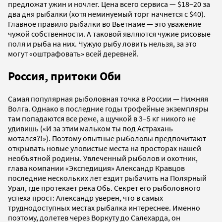
предложат ужин и ночлег. Цена всего сервиса — $18–20 за
два дня рыбалки (хотя неминуемый торг начнется с $40).
Главное правило рыбалки во Вьетнаме — это уважение
чужой собственности. А таковой являются чужие рисовые
поля и рыба на них. Чужую рыбу ловить нельзя, за это
могут «оштрафовать» всей деревней.
Россия, притоки Оби
Самая популярная рыболовная точка в России — Нижняя
Волга. Однако в последние годы трофейные экземпляры
там попадаются все реже, а щучкой в 3–5 кг никого не
удивишь («И за этим мальком ты под Астрахань
мотался?!»). Поэтому опытные рыболовы предпочитают
открывать новые уловистые места на просторах нашей
необъятной родины. Увлеченный рыболов и охотник,
глава компании «Экспедиция» Александр Кравцов
последние нескольких лет ездит рыбачить на Полярный
Урал, где протекает река Обь. Секрет его рыболовного
успеха прост: Александр уверен, что в самых
труднодоступных местах рыбалка интереснее. Именно
поэтому, долетев через Воркуту до Салехарда, он