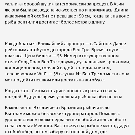
«аллигаторовой щуки» категорически запрещен. В Азии
же она была разведена искусственно и прижилась. Длина
аквариумной особи не превышает 50 см, тогда как на воле
рыба-рептилия достигает более метра в длину.
Как добраться: Ближайший аэропорт — в Сайгоне. Далее
рейсовым автобусом до города Бен-Тре. Время в пути —
два часа. Цена билета — $3. Номер в государственном
отеле Cong Doan Ben Tre с двумя двуспальными кроватями,
кондиционером, горячей водой, холодильником,
телевизором и Wi-Fi — $8 в сутки. Из Бен-Тре до места лова
можно дойти пешком или доехать на автобусе.
Когда ехать: Летом есть риск попасть в разгар сезона
дождей. В другое время успешная рыбалка обеспечена.
Важно знать: В отличие от Бразилии рыбачить во
Вьетнаме можно без всяких туроператоров. Помощь с
удовольствием окажет едва ли не любой житель любого
села в дельте Меконга. Вас отвезут на рыбное место, дадут
с собой обед, потом заберут в гостевой дом, где