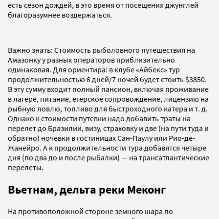
есть сезон дождей, в это время от посещения джунглей
благоразумнее воздержаться.
Важно знать: Стоимость рыболовного путешествия на
Амазонку у разных операторов приблизительно
одинаковая. Для ориентира: в клубе «Айбекс» тур
продолжительностью 6 дней/7 ночей будет стоить $3850.
В эту сумму входит полный пансион, включая проживание
в лагере, питание, егерское сопровождение, лицензию на
рыбную ловлю, топливо для быстроходного катера и т. д.
Однако к стоимости путевки надо добавить траты на
перелет до Бразилии, визу, страховку и две (на пути туда и
обратно) ночевки в гостиницах Сан-Паулу или Рио-де-
Жанейро. А к продолжительности тура добавятся четыре
дня (по два до и после рыбалки) — на трансатлантические
перелеты.
Вьетнам, дельта реки Меконг
На противоположной стороне земного шара по