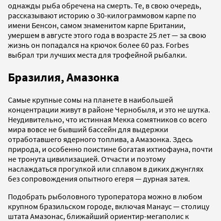
однажды рыба обречена на смерть. Те, в свою очередь,
рассказывают историю о 30-килограммовом карпе по
имени Бенсон, самом знаменитом карпе Британии,
умершем в августе этого года в возрасте 25 лет — за свою
жизнь он попадался на крючок более 60 раз. Forbes
выбрал три лучших места для трофейной рыбалки.
Бразилия, Амазонка
Самые крупные сомы на планете в наибольшей
концентрации живут в районе Чернобыля, и это не шутка.
Неудивительно, что истинная Мекка сомятников со всего
мира вовсе не бывший бассейн для выдержки
отработавшего ядерного топлива, а Амазонка. Здесь
природа, и особенно поистине богатая ихтиофауна, почти
не тронута цивилизацией. Отчасти и поэтому
наслаждаться прогулкой или сплавом в диких джунглях
без сопровождения опытного егеря — дурная затея.
Подобрать рыболовного туроператора можно в любом
крупном бразильском городе, включая Манаус — столицу
штата Амазонас, ближайший ориентир-мегаполис к