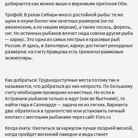
добирается как можно выше к верховьям притоков Оби.
Трофей: В реках Сибири много достойной рыбы: те же
щуки и окуни более чем зачетных размеров (не по
амазонским, а по нашим меркам), а также лосось, форель,
сиг. Но истинных рыбаков влечет сюда совсем другая рыба
— хариус. Это одна из самых пестрых и красивых рыб
России. И здесь, в Заполярье, хариус достигает рекордных
размеров: на счету Кравцова есть трехкилограммовые
экземпляры.
Как добраться: Труднодоступные места потому так и
называются, что добраться до них непросто. По большому
счету необходим проводник из местных. Но если в
Астрахани рыбаков только и ждут (как во Вьетнаме), то
найти гида в Салехарде — задача не из легких. Варианта
два: обратиться в турагентство или установить личный
контакт с местными рыбаками через сайт Fion.ru
Когда ехать: Охотиться за хариусом лучше поздней весной,
когда пройдет весенний паводок и вода станет