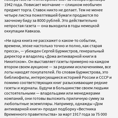
1942 года. Повисает молчание — слишком необычен
предмет торга. Ставок никто не делает. Тем не менее
четыре листка пожелтевшей бумаги продаются по
заочному биду за 8000 рублей. Это действительно
непростая газета — она выходила в годы немецкой
оккупации Кавказа.
«Ни одна книга не расскажет о каком-то событии,
времени, эпохе настолько точно и полно, как старая
пресса», — убежден Сергей Бурмистров, генеральный
директор и владелец «Дома антикварной книги в
Никитском». Он выставляет газеты примерно на каждом
втором своем аукционе — за редкими исключениями, все
лоты находят покупателей. По словам Бурмистрова, это
библиофилы, интересующиеся историей России и СССР и
помимо соответствующих книг разыскивающие редкие
газеты и журналы. Будучи в большинстве своем людьми
состоятельными — владельцами или менеджерами
компаний, они готовы выложить приличную сумму за
любопытные экземпляры. Например, однажды «Дом
антикварной книги» продал подборку «Вестника
Временного правительства» за март 1917 года за 75 000