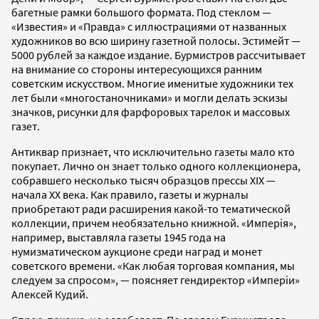
багетные рамки большого формата. Под стеклом —
«Известия» и «Правда» с иллюстрациями от названных
художников во всю ширину газетной полосы. Эстимейт —
5000 рублей за каждое издание. Бурмистров рассчитывает
на внимание со стороны интересующихся ранним
советским искусством. Многие именитые художники тех
лет были «многостаночниками» и могли делать эскизы
значков, рисунки для фарфоровых тарелок и массовых
газет.
Антиквар признает, что исключительно газеты мало кто
покупает. Лично он знает только одного коллекционера,
собравшего несколько тысяч образцов прессы XIX —
начала XX века. Как правило, газеты и журналы
приобретают ради расширения какой-то тематической
коллекции, причем необязательно книжной. «Имперiя»,
например, выставляла газеты 1945 года на
нумизматическом аукционе среди наград и монет
советского времени. «Как любая торговая компания, мы
следуем за спросом», — поясняет гендиректор «Имперiи»
Алексей Кудий.