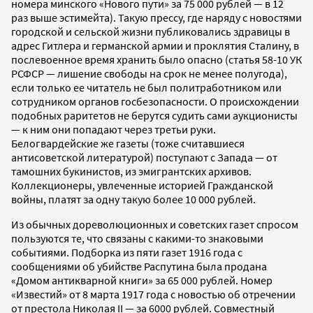
номера минского «Нового пути» за 75 000 рублей — в 12
раз выше эстимейта). Такую прессу, где наряду с новостями
городской и сельской жизни публиковались здравицы в
адрес Гитлера и германской армии и проклятия Сталину, в
послевоенное время хранить было опасно (статья 58-10 УК
РСФСР — лишение свободы на срок не менее полугода),
если только ее читатель не был политработником или
сотрудником органов госбезопасности. О происхождении
подобных раритетов не берутся судить сами аукционисты
— к ним они попадают через третьи руки.
Белогвардейские же газеты (тоже считавшиеся
антисоветской литературой) поступают с Запада — от
тамошних букинистов, из эмигрантских архивов.
Коллекционеры, увлеченные историей Гражданской
войны, платят за одну такую более 10 000 рублей.
Из обычных дореволюционных и советских газет спросом
пользуются те, что связаны с какими-то знаковыми
событиями. Подборка из пяти газет 1916 года с
сообщениями об убийстве Распутина была продана
«Домом антикварной книги» за 65 000 рублей. Номер
«Известий» от 8 марта 1917 года с новостью об отречении
от престола Николая II — за 6000 рублей. Совместный