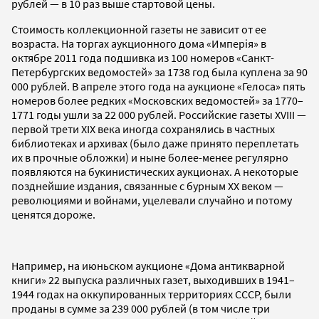
рублей — в 10 раз выше стартовой цены.
Стоимость коллекционной газеты не зависит от ее
возраста. На торгах аукционного дома «Имперiя» в
октябре 2011 года подшивка из 100 номеров «Санкт-
Петербургских ведомостей» за 1738 год была куплена за 90
000 рублей. В апреле этого года на аукционе «Гелоса» пять
номеров более редких «Московских ведомостей» за 1770–
1771 годы ушли за 22 000 рублей. Российские газеты XVIII —
первой трети XIX века иногда сохранялись в частных
библиотеках и архивах (было даже принято переплетать
их в прочные обложки) и ныне более-менее регулярно
появляются на букинистических аукционах. А некоторые
позднейшие издания, связанные с бурным XX веком —
революциями и войнами, уцелевали случайно и потому
ценятся дороже.
Например, на июньском аукционе «Дома антикварной
книги» 22 выпуска различных газет, выходивших в 1941–
1944 годах на оккупированных территориях СССР, были
проданы в сумме за 239 000 рублей (в том числе три