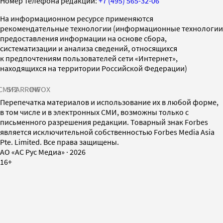
Номер телефона редакции:
+7 (495) 565-32-06
На информационном ресурсе применяются
рекомендательные технологии (информационные технологии
предоставления информации на основе сбора,
систематизации и анализа сведений, относящихся
к предпочтениям пользователей сети «Интернет»,
находящихся на территории Российской Федерации)
СМИ2
SPARROW
INFOX
Перепечатка материалов и использование их в любой форме,
в том числе и в электронных СМИ, возможны только с
письменного разрешения редакции. Товарный знак Forbes
является исключительной собственностью Forbes Media Asia
Pte. Limited. Все права защищены.
AO «АС Рус Медиа»
·
2026
16+