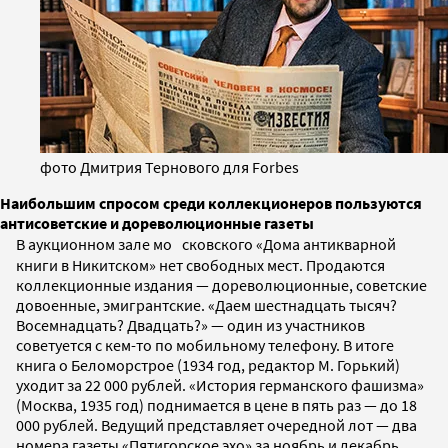
фото Дмитрия Тернового для Forbes
Наибольшим спросом среди коллекционеров пользуются
антисоветские и дореволюционные газеты
В аукционном зале мо сковского «Дома антикварной
книги в Никитском» нет свободных мест. Продаются
коллекционные издания — дореволюционные, советские
довоенные, эмигрантские. «Даем шестнадцать тысяч?
Восемнадцать? Двадцать?» — один из участников
советуется с кем-то по мобильному телефону. В итоге
книга о Беломорстрое (1934 год, редактор М. Горький)
уходит за 22 000 рублей. «История германского фашизма»
(Москва, 1935 год) поднимается в цене в пять раз — до 18
000 рублей. Ведущий представляет очередной лот — два
номера газеты «Пятигорское эхо» за ноябрь и декабрь