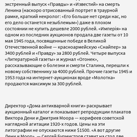
экстренный выпуск «Правды» и «Известий» на смерть
Ленина (наскоро отрисованный портрет в траурной
рамке, краткий некролог: «Его больше нет среди нас, но
его дело останется незыблемым») даже в плохом
состоянии не купить дешевле 2000 рублей. «Имперiя» на
одном из последних аукционов продала две газеты от 10
мая 1945 года, посвященные победе в Великой
Отечественной войне — красноармейскую «Снайпер» за
3400 рублей и «Правду» за 2800 рублей. Четыре выпуска
«Литературной газеты» и журнал «Огонек»,
рассказывающие о болезни и смерти Сталина, перешли к
новому собственнику за 4000 рублей. Прочие газеты 1945 и
1953 года на интернет-аукционах вроде «Молотка»
продаются максимум за 300 рублей.
Директор «Дома антикварной книги» раскрывает
аукционный каталог и показывает репродукции плакатов
Виктора Дени и Дмитрия Моора — корифеев советской
наглядной агитации 1920-х годов. Цены на эти
литографии не опускаются ниже $1500. «А вот другие
Дени и Моор», — Сергей Бурмистров ставит на стол две