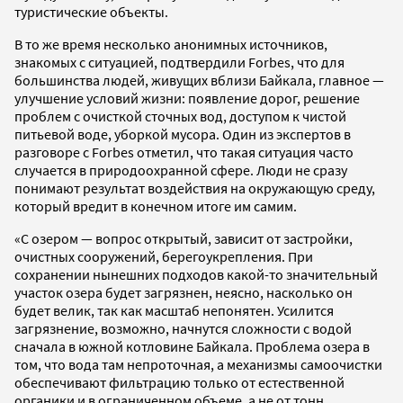
туристические объекты.
В то же время несколько анонимных источников,
знакомых с ситуацией, подтвердили Forbes, что для
большинства людей, живущих вблизи Байкала, главное —
улучшение условий жизни: появление дорог, решение
проблем с очисткой сточных вод, доступом к чистой
питьевой воде, уборкой мусора. Один из экспертов в
разговоре с Forbes отметил, что такая ситуация часто
случается в природоохранной сфере. Люди не сразу
понимают результат воздействия на окружающую среду,
который вредит в конечном итоге им самим.
«С озером — вопрос открытый, зависит от застройки,
очистных сооружений, берегоукрепления. При
сохранении нынешних подходов какой-то значительный
участок озера будет загрязнен, неясно, насколько он
будет велик, так как масштаб непонятен. Усилится
загрязнение, возможно, начнутся сложности с водой
сначала в южной котловине Байкала. Проблема озера в
том, что вода там непроточная, а механизмы самоочистки
обеспечивают фильтрацию только от естественной
органики и в ограниченном объеме, а не от тонн