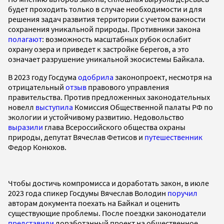
будет проходить только в случае необходимости и для
решения задач развития территории с учетом важности
сохранения уникальной природы. Противники закона
полагают
: возможность масштабных рубок ослабит
охрану озера и приведет к застройке берегов, а это
означает разрушение уникальной экосистемы Байкала.
В 2023 году Госдума
одобрила
законопроект, несмотря на
отрицательный
отзыв
правового управления
правительства. Против предложенных законодательных
новелл
выступила
Комиссия Общественной палаты РФ по
экологии и устойчивому развитию. Недовольство
выразили
глава Всероссийского общества охраны
природы, депутат Вячеслав Фетисов и
путешественник
Федор Конюхов.
Чтобы достичь компромисса и доработать закон, в июле
2023 года спикер Госдумы Вячеслав Володин
поручил
авторам документа поехать на Байкал и оценить
существующие проблемы. После поездки законодатели
представили
доработанный проект на общественное