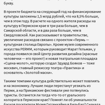
букву.
В проекте бюджета на следующий год на финансирование
культуры заложены 1,5 млрд рублей, что на 8,5% больше,
чем в этом году. В расчете на одного жителя расходы на
культуру в Пермском крае в три раза больше, чем в
Самарской области, и в два раза больше, чем в
Свердловской. Как рассказывают в правительстве,
увеличение расходов связано с проектом «Пермь —
культурная столица Европы». Кроме музея современного
искусства PERMM, которым руководит Марат Гельман, у
города появился свой Центр развития дизайна (красные
человечки — его проект) и новая театральная площадка
«Сцена-молот», которую создал Эдуард Бояков — тоже
москвич, главный режиссер театра «Практика» и
основатель «Золотой маски».
Такими темпами культура действительно может повлиять
и на экономику. Лучшие люди перестанут уезжать из
Перми, а на Прикамские фестивали уже потянулись
туристы. Останется ли тогда что-то от уральского
колорита в Пермском крае? Помнят ли об уникальности
басков посетители Музея Гуггенхайма в Бильбао? Сначала