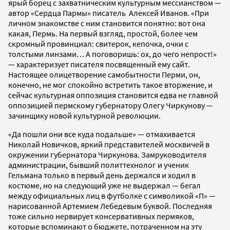
ярый борец с захватническим культурным мессианством —
автор «Сердца Пармы» писатель Алексей Иванов. «При
личном знакомстве с ним становится понятно: вот она
какая, Пермь. На первый взгляд, простой, более чем
скромный провинциал: свитерок, кепочка, очки с
толстыми линзами… А поговоришь: ох, до чего непрост!»
— характеризует писателя посвященный ему сайт.
Настоящее олицетворение самобытности Перми, он,
конечно, не мог спокойно встретить такое вторжение, и
сейчас культурная оппозиция становится едва не главной
оппозицией пермскому губернатору Олегу Чиркунову —
зачинщику новой культурной революции.
«Да пошли они все куда подальше» — отмахивается
Николай Новичков, яркий представителей москвичей в
окружении губернатора Чиркунова. Замруководителя
администрации, бывший политтехнолог и ученик
Гельмана только в первый день держался и ходил в
костюме, но на следующий уже не выдержал — бегал
между официальных лиц в футболке с символикой «П» —
нарисованной Артемием Лебедевым буквой. Последняя
тоже сильно нервирует консервативных пермяков,
которые вспоминают о бюджете, потраченном на эту