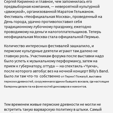
Сергей Кириенко и главное, чем запомнилась его
предвыборная компания, — невероятной культурной
«движухой», организованной Маратом Гельманом.
Фестиваль «Неофициальная Москва», проведенный на
День города, удачно противопоставил себя
традиционному лубочному празднику, ежегодно
проводимому на деньги налогоплательщиков. Теперь
неофициальная Москва стала официальной Пермью.
Количество интересных фестивалей зашкалило, и
пермские культурные деятели играют там далеко не
главную роль. Участникам форума после выставки надо
было успеть к музыкальному перформансу, затем на
прием к губернатору, оттуда — на спектакль «Чукча»,
после которого автобус вез на ночной концерт Billy’s Band.
Было ли там что-то собственно
от
Перми? Пожалуй, выставка
пермских древностей, сооруженная в здании бывшего вокзала, где настоящие
балерины делали па на фоне костей динозавров и мамонтов.
Тем временем живые пермские древности не могли не
встретить такую варварскую политику в штыки. Самый