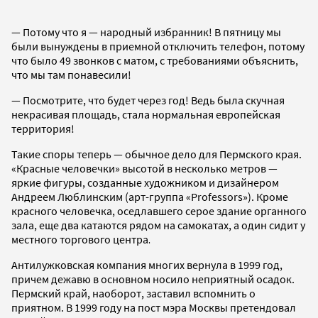
— Потому что я — народный избранник! В пятницу мы
были вынуждены в приемной отключить телефон, потому
что было 49 звонков с матом, с требованиями объяснить,
что мы там понавесили!
— Посмотрите, что будет через год! Ведь была скучная
некрасивая площадь, стала нормальная европейская
территория!
Такие споры теперь — обычное дело для Пермского края.
«Красные человечки» высотой в несколько метров —
яркие фигуры, созданные художником и дизайнером
Андреем Люблинским (арт-группа «Professors»). Кроме
красного человечка, оседлавшего серое здание органного
зала, еще два катаются рядом на самокатах, а один сидит у
местного торгового центра
.
Антилужковская компания многих вернула в 1999 год,
причем дежавю в основном носило неприятный осадок.
Пермский край, наоборот, заставил вспомнить о
приятном. В 1999 году на пост мэра Москвы претендовал