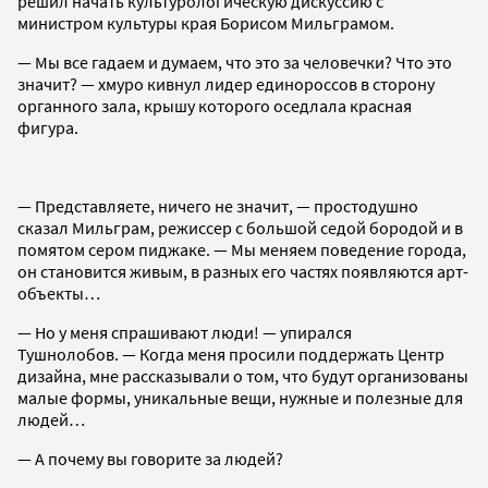
решил начать культурологическую дискуссию с
министром культуры края Борисом Мильграмом.
— Мы все гадаем и думаем, что это за человечки? Что это
значит? — хмуро кивнул лидер единороссов в сторону
органного зала, крышу которого оседлала красная
фигура.
— Представляете, ничего не значит, — простодушно
сказал Мильграм, режиссер с большой седой бородой и в
помятом сером пиджаке. — Мы меняем поведение города,
он становится живым, в разных его частях появляются арт-
объекты…
— Но у меня спрашивают люди! — упирался
Тушнолобов. — Когда меня просили поддержать Центр
дизайна, мне рассказывали о том, что будут организованы
малые формы, уникальные вещи, нужные и полезные для
людей…
— А почему вы говорите за людей?