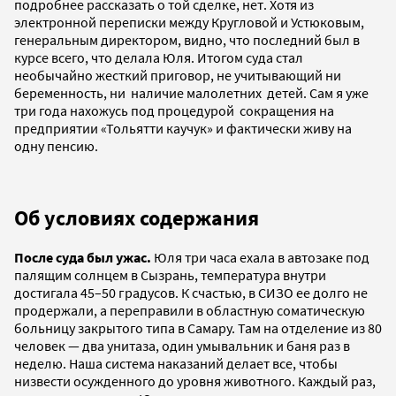
подробнее рассказать о той сделке, нет. Хотя из
электронной переписки между Кругловой и Устюковым,
генеральным директором, видно, что последний был в
курсе всего, что делала Юля. Итогом суда стал
необычайно жесткий приговор, не учитывающий ни
беременность, ни наличие малолетних детей. Сам я уже
три года нахожусь под процедурой сокращения на
предприятии «Тольятти каучук» и фактически живу на
одну пенсию.
Об условиях содержания
После суда был ужас.
Юля три часа ехала в автозаке под
палящим солнцем в Сызрань, температура внутри
достигала 45–50 градусов. К счастью, в СИЗО ее долго не
продержали, а переправили в областную соматическую
больницу закрытого типа в Самару. Там на отделение из 80
человек — два унитаза, один умывальник и баня раз в
неделю. Наша система наказаний делает все, чтобы
низвести осужденного до уровня животного. Каждый раз,