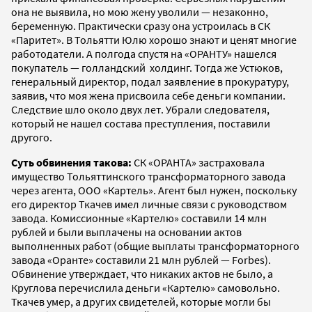
она не выявила, но мою жену уволили — незаконно,
беременную. Практически сразу она устроилась в СК
«Паритет». В Тольятти Юлю хорошо знают и ценят многие
работодатели. А полгода спустя на «ОРАНТУ» нашелся
покупатель — голландский холдинг. Тогда же Устюков,
генеральный директор, подал заявление в прокуратуру,
заявив, что моя жена присвоила себе деньги компании.
Следствие шло около двух лет. Убрали следователя,
который не нашел состава преступления, поставили
другого.
Суть обвинения такова:
СК «ОРАНТА» застраховала
имущество Тольяттинского трансформаторного завода
через агента, ООО «Картель». Агент был нужен, поскольку
его директор Ткачев имел личные связи с руководством
завода. Комиссионные «Картелю» составили 14 млн
рублей и были выплачены на основании актов
выполненных работ (общие выплаты трансформаторного
завода «Оранте» составили 21 млн рублей — Forbes).
Обвинение утверждает, что никаких актов не было, а
Круглова перечислила деньги «Картелю» самовольно.
Ткачев умер, а других свидетелей, которые могли бы