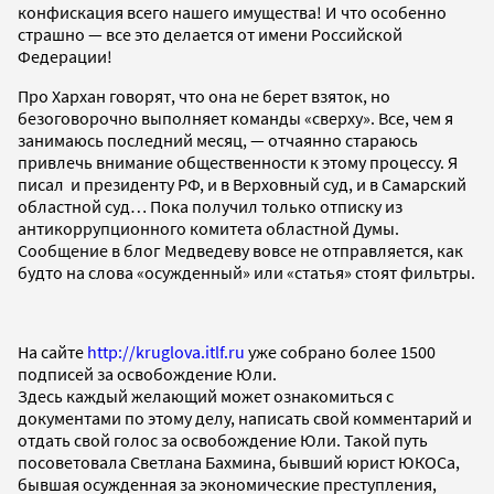
конфискация всего нашего имущества! И что особенно
страшно — все это делается от имени Российской
Федерации!
Про Хархан говорят, что она не берет взяток, но
безоговорочно выполняет команды «сверху». Все, чем я
занимаюсь последний месяц, — отчаянно стараюсь
привлечь внимание общественности к этому процессу. Я
писал и президенту РФ, и в Верховный суд, и в Самарский
областной суд… Пока получил только отписку из
антикоррупционного комитета областной Думы.
Сообщение в блог Медведеву вовсе не отправляется, как
будто на слова «осужденный» или «статья» стоят фильтры.
На сайте
http://kruglova.itlf.ru
уже собрано более 1500
подписей за освобождение Юли.
Здесь каждый желающий может ознакомиться с
документами по этому делу, написать свой комментарий и
отдать свой голос за освобождение Юли. Такой путь
посоветовала Светлана Бахмина, бывший юрист ЮКОСа,
бывшая осужденная за экономические преступления,