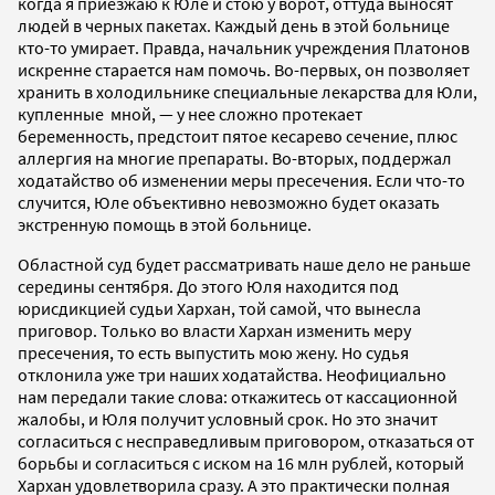
когда я приезжаю к Юле и стою у ворот, оттуда выносят
людей в черных пакетах. Каждый день в этой больнице
кто-то умирает. Правда, начальник учреждения Платонов
искренне старается нам помочь. Во-первых, он позволяет
хранить в холодильнике специальные лекарства для Юли,
купленные мной, — у нее сложно протекает
беременность, предстоит пятое кесарево сечение, плюс
аллергия на многие препараты. Во-вторых, поддержал
ходатайство об изменении меры пресечения. Если что-то
случится, Юле объективно невозможно будет оказать
экстренную помощь в этой больнице.
Областной суд будет рассматривать наше дело не раньше
середины сентября. До этого Юля находится под
юрисдикцией судьи Хархан, той самой, что вынесла
приговор. Только во власти Хархан изменить меру
пресечения, то есть выпустить мою жену. Но судья
отклонила уже три наших ходатайства. Неофициально
нам передали такие слова: откажитесь от кассационной
жалобы, и Юля получит условный срок. Но это значит
согласиться с несправедливым приговором, отказаться от
борьбы и согласиться с иском на 16 млн рублей, который
Хархан удовлетворила сразу. А это практически полная