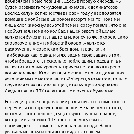
добавляем новые позиции. Здесь в первую очередь мы
будем развивать тему домашних мясных деликатесов.
Вослед салу и копченостям в новом году у нас появятся
домашние колбасы в широком ассортименте. Пока мы
лишь слегка коснулись этой темы и сразу поняли, что она
необъятная. Помимо колбас, нашей заветной целью
являются буженина, паштеты и, конечно же, окорок. Само
словосочетание «тамбовский окорок» является
раскрученным советским брендом, так же как и
тамбовская картошка. Мы же видим свою задачу в том,
чтобы бренд этот, несколько поблекший, подхватить и
вывести на новый уровень, причем не только в варено-
копченом виде. Кто сказал, что свиные ноги в домашних
условиях мы не можем вялить? Уверен, что можем, только
поучимся сначала у испанцев, итальянцев и хорватов.
Люди в наших ЛПХ талантливые и очень обучаемые.
Есть еще третье направление развития ассортиментного
перечня, и оно требует пояснений. Независимо от того,
хотим мы этого или нет, существуют группы товаров,
которые в условиях ЛПХ просто не могут быть
произведены. Пример — минеральная вода. Наши
уважаемые покупатели хотят видеть в нашем