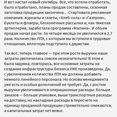
И вот настал новый сентябрь. Все, что хотели отработать,
было отработано, планы продаж составлены, сезонная
заготовка продукции закончена… Стартовала рекламная
компания: журналы и газеты, «Хлеб-соль» и «Газпром»,
буклеты и флаеры, бесконечные рассылки и, как тяжелая
артиллерия, заработала программа «Малина». И объем
продаж начал расти. За четыре месяца он увеличился в 2,7
раза. Количество ЛПХ, с которым мы вступили в трудовые
отношения, вплотную подступило к двумстам.
Так вот, теперь главное — при этом росте выручки наши
затраты увеличились совсем незначительно! В этом и
была задумка, повторюсь, все основные затраты на
создание инфраструктуры бизнеса УЖЕ произведены. Да,
с увеличением количества ЛПХ мы должны добавить
немного линейного персонала. Но основа менеджмента
уже есть и особых дополнений не требует. Да, с ростом
выручки увеличиваются операционные расходы: больше
заказов — больше упаковки, выше транспортные расходы
на доставку, но накладные расходы в пересчете на
единицу проданной продукции стремительно снижаются,
а капитальных затрат нет вовсе.