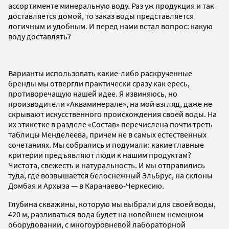
ассортименте минеральную воду. Раз уж продукция и так
доставляется домой, то заказ воды представляется
логичным и удобным. И перед нами встал вопрос: какую
воду доставлять?
Варианты использовать какие-либо раскрученные
бренды мы отвергли практически сразу как ересь,
противоречащую нашей идее. Я извиняюсь, но
производители «Акваминерале», на мой взгляд, даже не
скрывают искусственного происхождения своей воды. На
их этикетке в разделе «Состав» перечислена почти треть
таблицы Менделеева, причем не в самых естественных
сочетаниях. Мы собрались и подумали: какие главные
критерии предъявляют люди к нашим продуктам?
Чистота, свежесть и натуральность. И мы отправились
туда, где возвышается белоснежный Эльбрус, на склоны
Домбая и Архыза — в Карачаево-Черкесию.
Глубина скважины, которую мы выбрали для своей воды,
420 м, разливаться вода будет на новейшем немецком
оборудовании, с многоуровневой лабораторной