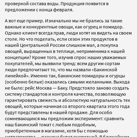
проверкой состава воды. Продукция появится в
предложении с конца февраля.
А вот еще пример. Изначально мы не брались за такие
важные и конкурентные овощи, как огурец и помидор.
Однако клиент всегда прав, люди хотят их видеть на своем
столе. Но что поделать, если сезон этих продуктов в
нашей Центральной России слишком мал, а покупка
овощей, выращенных в теплице, неприменима к нашей
концепции? Кроме того, изучив спрос наших уважаемых
покупателей, мы выявили тренд: всем другим сортам
люди предпочитают то, что мы назвали «Бакинской
линейкой». Именно так, бакинские помидоры и огурцы
(особенно белые) оказались самыми желанными. Выхода
не было: рейс Москва — Баку. Предстояло заново создать
систему стандартов и контроля качества, позволяющую
гарантировать свежесть и абсолютную натуральность тех
овощей, которые начиная со второго квартала этого года
будут представлены в нашей продаже. Для особо
сомневающихся мы предложим эксперимент: сравнить
наш бакинский томат с любым подобным,
приобретенным в магазине, хотя бы с помощью
нитратометра — разница будет очевидной. В ближайшем