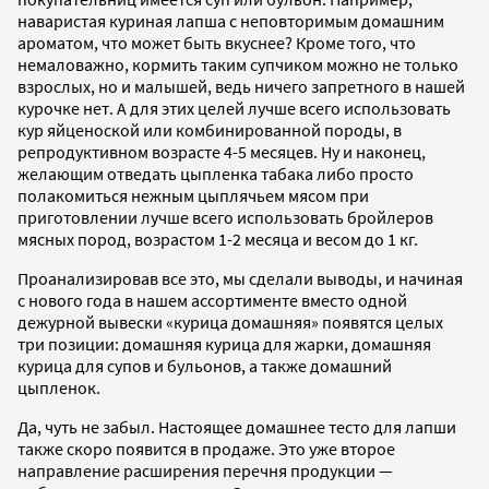
наваристая куриная лапша с неповторимым домашним
ароматом, что может быть вкуснее? Кроме того, что
немаловажно, кормить таким супчиком можно не только
взрослых, но и малышей, ведь ничего запретного в нашей
курочке нет. А для этих целей лучше всего использовать
кур яйценоской или комбинированной породы, в
репродуктивном возрасте 4-5 месяцев. Ну и наконец,
желающим отведать цыпленка табака либо просто
полакомиться нежным цыплячьем мясом при
приготовлении лучше всего использовать бройлеров
мясных пород, возрастом 1-2 месяца и весом до 1 кг.
Проанализировав все это, мы сделали выводы, и начиная
с нового года в нашем ассортименте вместо одной
дежурной вывески «курица домашняя» появятся целых
три позиции: домашняя курица для жарки, домашняя
курица для супов и бульонов, а также домашний
цыпленок.
Да, чуть не забыл. Настоящее домашнее тесто для лапши
также скоро появится в продаже. Это уже второе
направление расширения перечня продукции —