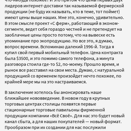
лидеров интернет-доставки так называемой фермерской
продукции (не буду их называть, кто в теме, тот поймет)
имеют цены выше наших. Мне это, конечно, удивительно.
В этом смысле проект «С ферм», работающий в эконом-
сегменте, ведет себя гораздо честней и не претендует на
заоблачные цены просто потому, что на вывеске есть
упоминание про экопродукцию. Но все это, я думаю,
вопрос времени. Вспоминаю далекий 1996-й. Тогда я
купил свой первый мобильный телефон. Цена контракта
была $3500, и это помимо самого телефона, а минута
разговора стоила где-то $2, по-моему. Прошло время, и
рынок все расставил на свои места. Думаю, с натуральной
продукцией со временем произойдет нечто похожее, по
крайней мере мы на это настраиваемся.
В заключение хотелось бы анонсировать наше
ближайшее нововведение. В новом году в крупных
торговых центрах столицы появятся первые
стационарные торговые павильоны фирменной
продукции компании «Всё Своё». Для нас это будет новый
канал сбыта, а для наших покупателей — новый формат.
Прообразом при их создании для нас послужили