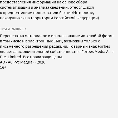
предоставления информации на основе сбора,
систематизации и анализа сведений, относящихся
к предпочтениям пользователей сети «Интернет»,
находящихся на территории Российской Федерации)
СМИ2
SPARROW
INFOX
Перепечатка материалов и использование их в любой форме,
в том числе и в электронных СМИ, возможны только с
письменного разрешения редакции. Товарный знак Forbes
является исключительной собственностью Forbes Media Asia
Pte. Limited. Все права защищены.
AO «АС Рус Медиа»
·
2026
16+