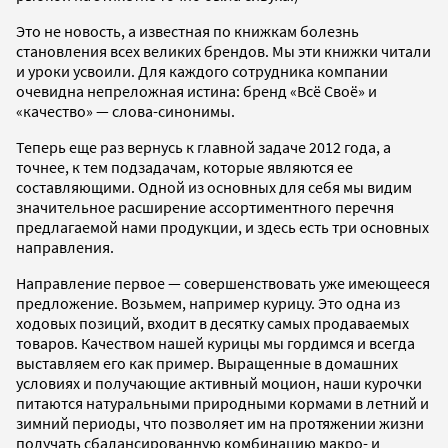
Это не новость, а известная по книжкам болезнь
становления всех великих брендов. Мы эти книжки читали
и уроки усвоили. Для каждого сотрудника компании
очевидна непреложная истина: бренд «Всё Своё» и
«качество» — слова-синонимы.
Теперь еще раз вернусь к главной задаче 2012 года, а
точнее, к тем подзадачам, которые являются ее
составляющими. Одной из основных для себя мы видим
значительное расширение ассортиментного перечня
предлагаемой нами продукции, и здесь есть три основных
направления.
Направление первое — совершенствовать уже имеющееся
предложение. Возьмем, например курицу. Это одна из
ходовых позиций, входит в десятку самых продаваемых
товаров. Качеством нашей курицы мы гордимся и всегда
выставляем его как пример. Выращенные в домашних
условиях и получающие активный моцион, наши курочки
питаются натуральными природными кормами в летний и
зимний периоды, что позволяет им на протяжении жизни
получать сбалансированную комбинацию макро- и