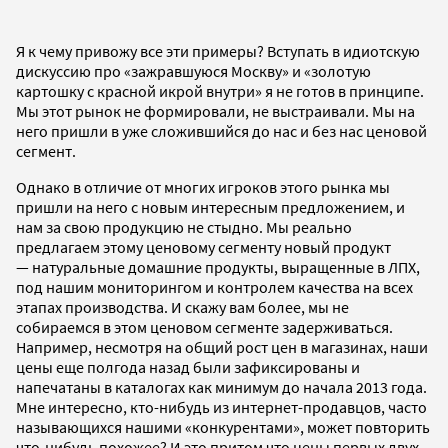
Я к чему привожу все эти примеры? Вступать в идиотскую
дискуссию про «зажравшуюся Москву» и «золотую
картошку с красной икрой внутри» я не готов в принципе.
Мы этот рынок не формировали, не выстраивали. Мы на
него пришли в уже сложившийся до нас и без нас ценовой
сегмент.
Однако в отличие от многих игроков этого рынка мы
пришли на него с новым интересным предложением, и
нам за свою продукцию не стыдно. Мы реально
предлагаем этому ценовому сегменту новый продукт
— натуральные домашние продукты, выращенные в ЛПХ,
под нашим мониторингом и контролем качества на всех
этапах производства. И скажу вам более, мы не
собираемся в этом ценовом сегменте задерживаться.
Например, несмотря на общий рост цен в магазинах, наши
цены еще полгода назад были зафиксированы и
напечатаны в каталогах как минимум до начала 2013 года.
Мне интересно, кто-нибудь из интернет-продавцов, часто
называющихся нашими «конкурентами», может повторить
что-нибудь похожее? И это притом что цены первых двух