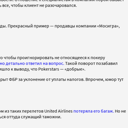
ь все, чтобы клиент не разочаровался.
нды. Прекрасный пример — продавцы компании «Мосигра»,
того чтобы проигнорировать не относящееся к покеру
но детально ответил на вопрос.
Такой поворот позабавил
шло к выводу, что Pokerstars — «добрые».
крыт ФБР за уклонение от уплаты налогов. Впрочем, юмор тут
 из таких перелетов United Airlines
потеряла его багаж.
Но не
ться оттуда служащий таможни.