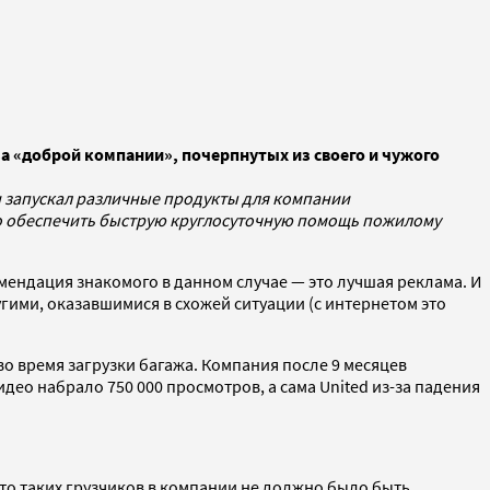
за «доброй компании», почерпнутых из своего и чужого
н запускал различные продукты для компании
его обеспечить быструю круглосуточную помощь пожилому
мендация знакомого в данном случае — это лучшая реклама. И
гими, оказавшимися в схожей ситуации (с интернетом это
о время загрузки багажа. Компания после 9 месяцев
идео набрало 750 000 просмотров, а сама United из-за падения
, что таких грузчиков в компании не должно было быть