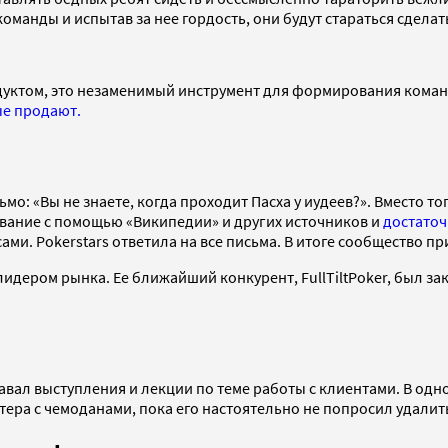
команды и испытав за нее гордость, они будут стараться сделат
дуктом, это незаменимый инструмент для формирования кома
ые продают.
ьмо: «Вы не знаете, когда проходит Пасха у иудеев?». Вместо 
вание с помощью «Википедии» и других источников и
достаточ
и. Pokerstars ответила на все письма. В итоге сообщество при
лидером рынка. Ее ближайший конкурент, FullTiltPoker, был за
вал выступления и лекции по теме работы с клиентами. В одном
ортера с чемоданами, пока его настоятельно не попросил удали