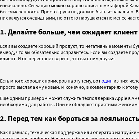
изначально. Ситуацию можно хорошо описать метафорой Кавасак
бессмысленного». Просто трупа не должно быть изначально. В
них кажутся очевидными, но оттого нарушаются не менее часто
1. Делайте больше, чем ожидает клиент
Если вы создаете хороший продукт, то негативные моменты бу
вывод, что вы обязательно исправитесь. Если вы создаете прод
клиент. И он перестанет верить, что вы с ним друзья.
Есть много хороших примеров на эту тему, вот
один
из них: чел
просто выслала ему новый. И конечно, в комментариях к этому
Еще одним примером может служить техподдержка Apple в Амер
необходимо для работы. Они не обладают приятным женским г
2. Перед тем как бороться за лояльност
Как правило, техническая поддержка или оператор на трубке 
для решения проблем. Ничего нет более лицемерного, чем за