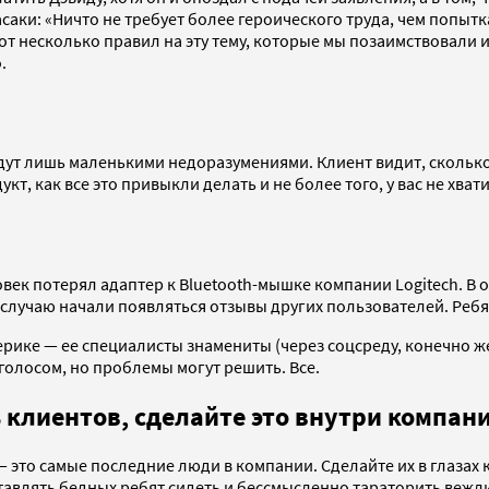
и: «Ничто не требует более героического труда, чем попытка 
от несколько правил на эту тему, которые мы позаимствовали 
.
дут лишь маленькими недоразумениями. Клиент видит, сколько
укт, как все это привыкли делать и не более того, у вас не х
овек потерял адаптер к Bluetooth-мышке компании Logitech. В о
 случаю начали появляться отзывы других пользователей. Ребя
ике — ее специалисты знамениты (через соцсреду, конечно же
олосом, но проблемы могут решить. Все.
ь клиентов, сделайте это внутри компан
— это самые последние люди в компании. Сделайте их в глаза
ставлять бедных ребят сидеть и бессмысленно тараторить веж