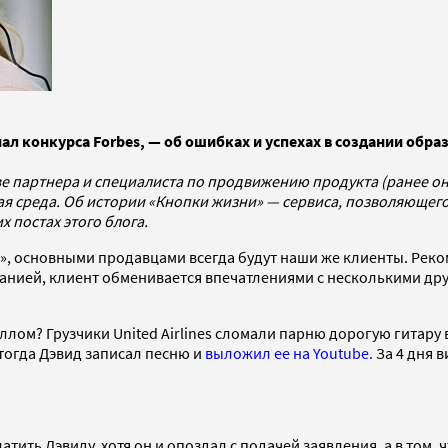
л конкурса Forbes, — об ошибках и успехах в создании обра
ве партнера и специалиста по продвижению продукта (
ранее о
ьная среда. Об истории «Кнопки жизни» — сервиса, позволяющ
х постах этого блога.
и», основными продавцами всегда будут наши же клиенты. Реко
анией, клиент обменивается впечатлениями с несколькими дру
ом? Грузчики United Airlines сломали парню дорогую гитару в
тогда Дэвид записал песню и
выложил ее на Youtube.
За 4 дня в
платить Дэвиду, хотя он и опоздал с подачей заявления, а в том