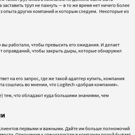
заставить труп не пахнуть — в то же время нет ничего более
из опыта других компаний и которым следуем. Некоторые из
 вы работали, чтобы превысить его ожидания. И делает
ватит оправданий, чтобы закрыть дыры, которые обнаружил
твет на его запрос, где же такой адаптер купить, компания
та сошлись во мнении, что Logitech
«добрая компания»
.
) тем, что обладают куда большими знаниями, чем
ии
х клиентов первыми и важными. Дайте им больше полномочий
ливости. Отношение к специалистам в компании порой бывает