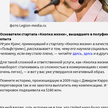
фото Legion-media.ru
Основатели стартапа «Кнопка жизни», вышедшего в полуфина
опыта
Нгуен Куанг, примкнувший к стартапу «Кнопка жизни» в качест
«Гольфстрим»),
рассказывает о том, чему его научила социал
человеку, если ему стало плохо, — читайте
здесь
,
здесь
и в други
Для такой сложной и ответственной услуги, как «Кнопка жизн
наоборот: сталкиваясь со сложностью в коммуникациях с комп
очень легко), — и вот у вас уже утвердился негативный образ.
Помните историю, произошедшую в 2009 году с Дэвидом Кэрролл
переговоров так и не захотела выплатить ему компенсацию. И 
котировок подешевела на $180 млн.
На мой взгляд, суть истории не в том, что United надо было за