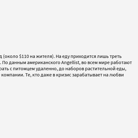
 (около $110 на жителя). На еду приходится лишь треть
 По данным американского Angellist, во всем мире работают
рать с питомцем удаленно, до наборов растительной еды,
компании. Те, кто даже в кризис зарабатывает на любви