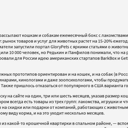
рассылают кошкам и собакам ежемесячный бокс с лакомствами
 рынок товаров и услуг для животных растет на 15-20% ежегодн
атели запустили портал GloryPets c яркими статьями о животн
ли 10 000 человек, но Редькин и Панфилов понимали, что на 
ровали для России идею американских стартапов BarkBox и Ge
бежных прототипов ориентирован и на кошек, и на собак (в Рос
инарами, кинологами и даже зоопсихологами, чтобы продумат
Также пришлось отказаться от популярного в США варианта го
ку на сайте на один, три или шесть месяцев, указав размер кош
ром всегда есть товары из трех групп: лакомства, игрушки и ч
ы на скидки или подарки от компаний, работающих с животным
му виду корма, и на это уходит несколько месяцев.
 из какой-то крошечной квартирки в спальном районе, — вспо