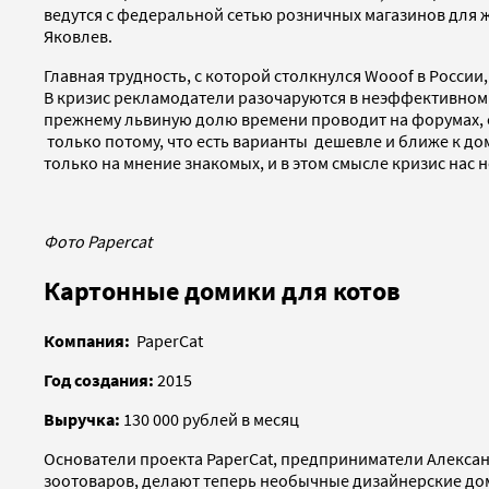
ведутся с федеральной сетью розничных магазинов для 
Яковлев.
Главная трудность, с которой столкнулся Wooof в Росс
В кризис рекламодатели разочаруются в неэффективном 
прежнему львиную долю времени проводит на форумах, о
только потому, что есть варианты дешевле и ближе к до
только на мнение знакомых, и в этом смысле кризис нас н
Фото Papercat
Картонные домики для котов
Компания:
PaperCat
Год создания:
2015
Выручка:
130 000 рублей в месяц
Основатели проекта PaperCat, предприниматели Алексан
зоотоваров, делают теперь необычные дизайнерские дом