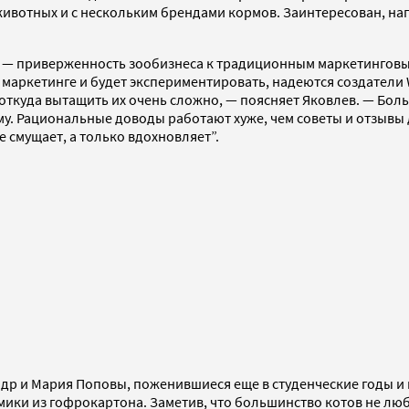
животных и с нескольким брендами кормов. Заинтересован, на
ии, — приверженность зообизнеса к традиционным маркетингов
маркетинге и будет экспериментировать, надеются создатели 
ткуда вытащить их очень сложно, — поясняет Яковлев. — Боль
му. Рациональные доводы работают хуже, чем советы и отзывы 
е смущает, а только вдохновляет”.
др и Мария Поповы, поженившиеся еще в студенческие годы и
ики из гофрокартона. Заметив, что большинство котов не лю