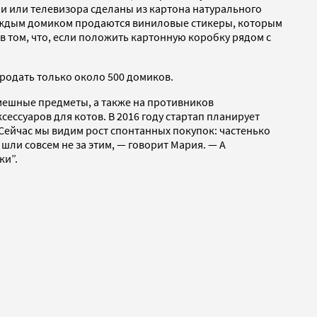
ами или телевизора сделаны из картона натурального
с каждым домиком продаются виниловые стикеры, которым
 в том, что, если положить картонную коробку рядом с
продать только около 500 домиков.
смешные предметы, а также на противников
ессуаров для котов. В 2016 году стартап планирует
Сейчас мы видим рост спонтанных покупок: частенько
шли совсем не за этим, — говорит Мария. — А
ки”.