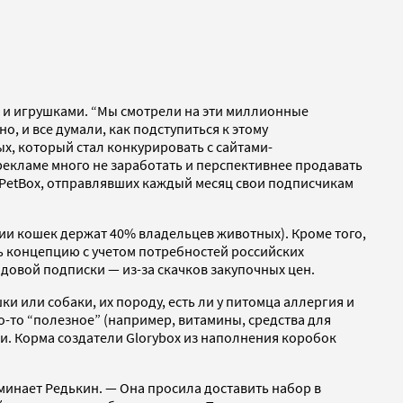
 и игрушками. “Мы смотрели на эти миллионные
о, и все думали, как подступиться к этому
ых, который стал конкурировать с сайтами-
рекламе много не заработать и перспективнее продавать
tPetBox, отправлявших каждый месяц свои подписчикам
сии кошек держат 40% владельцев животных). Кроме того,
ь концепцию с учетом потребностей российских
довой подписки — из-за скачков закупочных цен.
ки или собаки, их породу, есть ли у питомца аллергия и
то-то “полезное” (например, витамины, средства для
и. Корма создатели Glorybox из наполнения коробок
минает Редькин. — Она просила доставить набор в