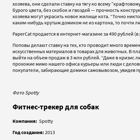
хозяева, они сделали ставку на тягу ко всему ”крафтово
бурого цвета, без скобок и гвоздей — прочность констр
хозяева могут украсить новое жилище кота. “Точно никто
каким-нибудь крутым домиком не из картона, то почти лю
PaperCat продается в интернет-магазине за 490 рублей (
Поповы делают ставку на тех, кто проводит много време
искусственных материалов в товарах для животных. В пла
выйти на объем продаж в 3 млн рублей. “Даже в кризис 
прохожие мимо нашего офиса курьеры или люди с деловым
покупатели, забирающие домики самовывозом, увидев про
Фото Spotty
Фитнес-трекер для собак
Компания:
Spotty
Год создания:
2013