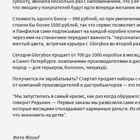
субботу, звонила несколько раз с напоминанием, что у ее
что эмоции у покупателей будут идти впереди желания э
Стоимость одного бокса — 990 рублей, но при увеличении
стоили бы более 1500 рублей, так что сервис позволяет 
и Панфилов сами подписывают на каждой коробке кличку 
через имя на стаканчике передают важность “персонализ
желтый цвета, встречая курьера с Glorybox во второй раз,
Сегодня Glorybox продает от 700 до 1000 коробок в месяц
и Санкт-Петербурге. компаниями-производителями и дис
пород — для терьеров, болонок, чихуахуа).
Получается ли зарабатывать? Стартап продает наборы с
от компаний-производителей и дистрибьюторов — это по
“Мы запустились в самый кризис, как раз когда обрушилс
говорит Редькин. — Первые заказы мы развозили сами и 
которые месяцами откладывают карманные деньги. Их об
что экономить на детях”.
Фото Wooof