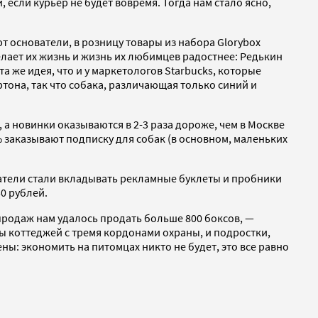
 если курьер не будет вовремя. Тогда нам стало ясно,
т основатели, в розницу товары из набора Glorybox
делает их жизнь и жизнь их любимцев радостнее: Редькин
 же идея, что и у маркетологов Starbucks, которые
тона, так что собака, различающая только синий и
, а новинки оказываются в 2-3 раза дороже, чем в Москве
 заказывают подписку для собак (в основном, маленьких
матели стали вкладывать рекламные буклеты и пробники
0 рублей.
 продаж нам удалось продать больше 800 боксов, —
ы коттеджей с тремя кордонами охраны, и подростки,
: экономить на питомцах никто не будет, это все равно