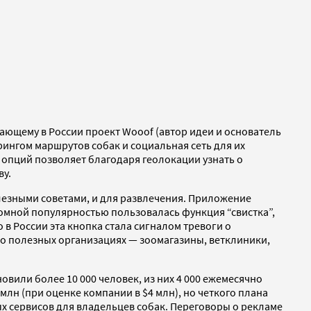
ающему в России проект Wooof (автор идеи и основатель
орингом маршрутов собак и социальная сеть для их
 опций позволяет благодаря геолокации узнать о
ву.
олезными советами, и для развлечения. Приложение
громной популярностью пользовалась функция “свистка”,
 России эта кнопка стала сигналом тревоги о
и о полезных организациях — зоомагазины, ветклиники,
вили более 10 000 человек, из них 4 000 ежемесячно
млн (при оценке компании в $4 млн), но четкого плана
ых сервисов для владельцев собак. Переговоры о рекламе