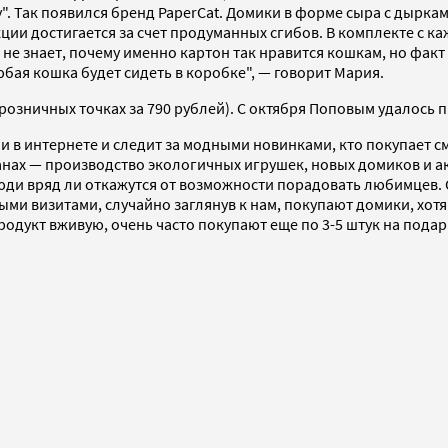
му". Так появился бренд PaperCat. Домики в форме сыра с дырк
укции достигается за счет продуманных сгибов. В комплекте 
 не знает, почему именно картон так нравится кошкам, но факт
бая кошка будет сидеть в коробке", — говорит Мария.
в розничных точках за 790 рублей). С октября Поповым удалось 
ни в интернете и следит за модными новинками, кто покупает 
нах — производство экологичных игрушек, новых домиков и акс
люди вряд ли откажутся от возможности порадовать любимцев. 
и визитами, случайно заглянув к нам, покупают домики, хотя 
дукт вживую, очень часто покупают еще по 3-5 штук на подар