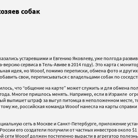
хозяев собак
азались устаревшими и Евгению Яковлеву, уже полгода развив
версию сервиса в Тель-Авиве в 2014 году). Это карта с монит
ьная идея, но Wooof, помимо переписки, обмена фото и других
обавить свои, переписываться с владельцами собак по соседст
вилось, что “общение на карте” может служить и для обмена п
15 года. Многое пришлось менять. Например, если в Израиле о
 выпишет штраф за выгул питомца в неположенном месте, то в
К тому же, российская команда Wooof нанесла на карты справк
циальную сеть в Москве и Санкт-Петербурге, приложение устано
России его создатели получили от частных инвестров около $1 
ой сети Wooof должен постепенно вырасти в агрегатор полезн