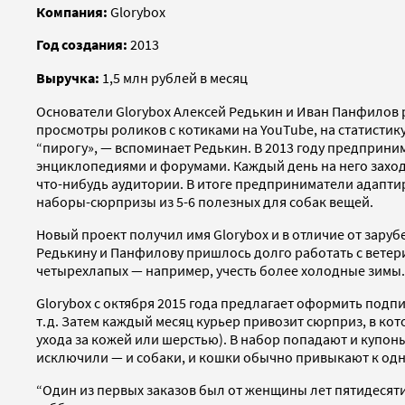
Компания:
Glorybox
Год создания:
2013
Выручка:
1,5 млн рублей в месяц
Основатели Glorybox Алексей Редькин и Иван Панфилов 
просмотры роликов с котиками на YouTube, на статистику:
“пирогу», — вспоминает Редькин. В 2013 году предприним
энциклопедиями и форумами. Каждый день на него заходи
что-нибудь аудитории. В итоге предприниматели адапти
наборы-сюрпризы из 5-6 полезных для собак вещей.
Новый проект получил имя Glorybox и в отличие от зару
Редькину и Панфилову пришлось долго работать с ветер
четырехлапых — например, учесть более холодные зимы. 
Glorybox с октября 2015 года предлагает оформить подпис
т.д. Затем каждый месяц курьер привозит сюрприз, в кото
ухода за кожей или шерстью). В набор попадают и купон
исключили — и собаки, и кошки обычно привыкают к одно
“Один из первых заказов был от женщины лет пятидесяти