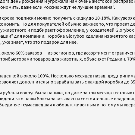
 дога день рождения и угрожала нам очень жестокой расправой,
кономить, даже если Россию ждут не лучшие времена".
 срока подписки можно получить скидку до 10-18%. Как уверяю
экономить. Но для покупателей обычно важнее то, что проект 
животного и подбирают оформление, у создателей Glorybox та
ации” для компании. Коробка Glorybox сделана из желтого кар
 уже знает, что это подарок для нее.
, около 60% заказов — из регионов, где ассортимент ограничен
трибьюторами товаров для животных, объясняет Редькин. 70%
 наценкой в около 100%. Несколько месяцев назад предприни
зволяет дополнительно зарабатывать с каждой коробки до 35
я рубль и вокруг была паника, но даже за три месяца тестовых
видели, что наши боксы заказывают и состоятельные владельц
ъединяет сумасшедшая любовь к животным и потому мы уверены