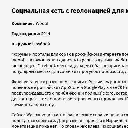
Социальная сеть с геолокацией для 
Компания:
Wooof
Год создания:
2014
Выручка:
0 рублей
Форумы и порталы для собак в российском интернете пок
Wooof — израильтянин Даниэль Барель, запустивший бета-
владельцев. Facebook для владельцев собак не оригинал
популярных местах для собачьих прогулок поблизости, д
Яковлев занялся развитием сервиса в России: ему понра
появилось в российских AppStore и GooglePlay в мае 20
предупреждавшего о приближении полицейского, который
догхантерах — в частности, об отравленных приманках. 
груминг-салоны и т.д.
Сейчас Wof запустил картографические справочники и со
пользуются сервисом. Для развития проекта в Израиле и 
монетизации пока нет. По словам Яковлева, из социальн