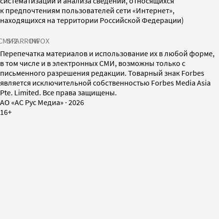
систематизации и анализа сведений, относящихся
к предпочтениям пользователей сети «Интернет»,
находящихся на территории Российской Федерации)
СМИ2
SPARROW
INFOX
Перепечатка материалов и использование их в любой форме,
в том числе и в электронных СМИ, возможны только с
письменного разрешения редакции. Товарный знак Forbes
является исключительной собственностью Forbes Media Asia
Pte. Limited. Все права защищены.
AO «АС Рус Медиа»
·
2026
16+