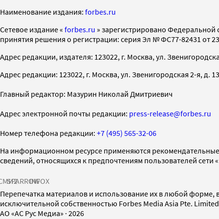
Наименование издания:
forbes.ru
Cетевое издание «
forbes.ru
» зарегистрировано Федеральной 
принятия решения о регистрации: серия Эл № ФС77-82431 от 23 
Адрес редакции, издателя: 123022, г. Москва, ул. Звенигородская 2-
Адрес редакции: 123022, г. Москва, ул. Звенигородская 2-я, д. 13, с
Главный редактор: Мазурин Николай Дмитриевич
Адрес электронной почты редакции:
press-release@forbes.ru
Номер телефона редакции:
+7 (495) 565-32-06
На информационном ресурсе применяются рекомендательные 
сведений, относящихся к предпочтениям пользователей сети 
СМИ2
SPARROW
INFOX
Перепечатка материалов и использование их в любой форме, в
исключительной собственностью Forbes Media Asia Pte. Limite
AO «АС Рус Медиа»
·
2026