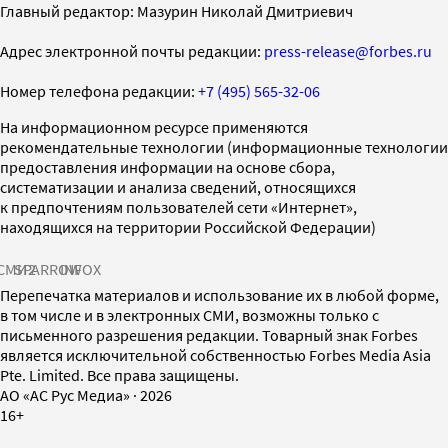
Главный редактор: Мазурин Николай Дмитриевич
Адрес электронной почты редакции:
press-release@forbes.ru
Номер телефона редакции:
+7 (495) 565-32-06
На информационном ресурсе применяются
рекомендательные технологии (информационные технологии
предоставления информации на основе сбора,
систематизации и анализа сведений, относящихся
к предпочтениям пользователей сети «Интернет»,
находящихся на территории Российской Федерации)
СМИ2
SPARROW
INFOX
Перепечатка материалов и использование их в любой форме,
в том числе и в электронных СМИ, возможны только с
письменного разрешения редакции. Товарный знак Forbes
является исключительной собственностью Forbes Media Asia
Pte. Limited. Все права защищены.
AO «АС Рус Медиа»
·
2026
16+