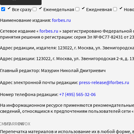
Все сразу
Еженедельная
Ежедневная
Ново
Наименование издания:
forbes.ru
Cетевое издание «
forbes.ru
» зарегистрировано Федеральной 
принятия решения о регистрации: серия Эл № ФС77-82431 от 23 
Адрес редакции, издателя: 123022, г. Москва, ул. Звенигородская 2-
Адрес редакции: 123022, г. Москва, ул. Звенигородская 2-я, д. 13, с
Главный редактор: Мазурин Николай Дмитриевич
Адрес электронной почты редакции:
press-release@forbes.ru
Номер телефона редакции:
+7 (495) 565-32-06
На информационном ресурсе применяются рекомендательные 
сведений, относящихся к предпочтениям пользователей сети 
СМИ2
SPARROW
INFOX
Перепечатка материалов и использование их в любой форме, в