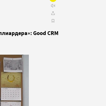
ллиардера»: Good CRM