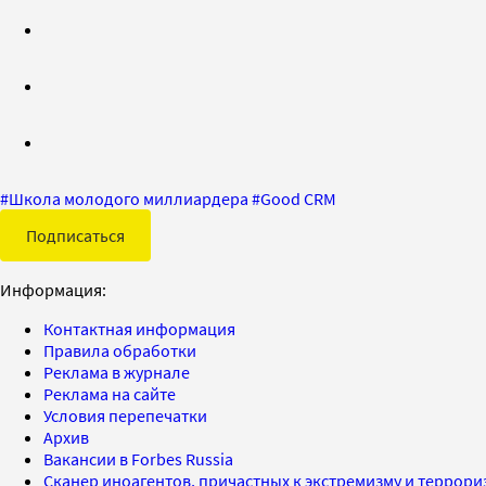
#
Школа молодого миллиардера
#
Good CRM
Подписаться
Информация:
Контактная информация
Правила обработки
Реклама в журнале
Реклама на сайте
Условия перепечатки
Архив
Вакансии в Forbes Russia
Сканер иноагентов, причастных к экстремизму и террор