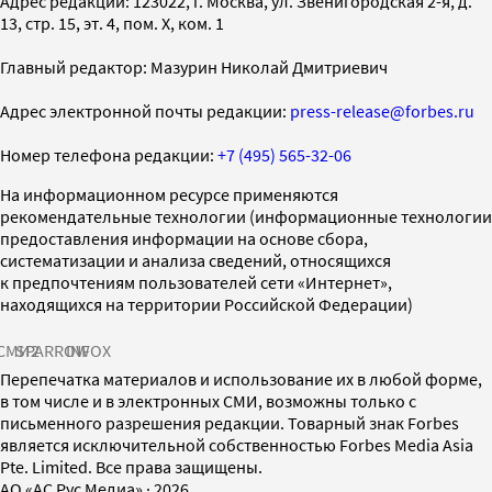
Адрес редакции: 123022, г. Москва, ул. Звенигородская 2-я, д.
13, стр. 15, эт. 4, пом. X, ком. 1
Главный редактор: Мазурин Николай Дмитриевич
Адрес электронной почты редакции:
press-release@forbes.ru
Номер телефона редакции:
+7 (495) 565-32-06
На информационном ресурсе применяются
рекомендательные технологии (информационные технологии
предоставления информации на основе сбора,
систематизации и анализа сведений, относящихся
к предпочтениям пользователей сети «Интернет»,
находящихся на территории Российской Федерации)
СМИ2
SPARROW
INFOX
Перепечатка материалов и использование их в любой форме,
в том числе и в электронных СМИ, возможны только с
письменного разрешения редакции. Товарный знак Forbes
является исключительной собственностью Forbes Media Asia
Pte. Limited. Все права защищены.
AO «АС Рус Медиа»
·
2026