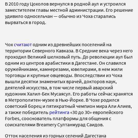
В 2010 году Цохолов вернулся в родной аул и устроился
заместителем главы местной администрации. Его решение
удивило односельчан — обычно из Чоха старались
вырваться в город.
Чох
считают
одним из древнейших поселений на
территории Северного Кавказа. В Средние века через него
проходил Великий шелковый путь. До революции аул был
одним из центров арабистики в Дагестане. Он славился
оружейниками, камнерезами, ювелирами, в нем жили
торговцы и крупные овцеводы. Впоследствии из Чоха
вышли десятки знаменитых врачей, докторов наук,
деятелей искусства, в том числе первый аварский
художник Халил-Бек Мусаясул. Его работы сейчас хранятся
в Метрополитен-музее в Нью-Йорке. В Чохе родился
советский борец и пятикратный чемпион мира Али Алиев,
а также победитель
рейтинга
«30 до 30» европейского
Forbes, сооснователь платформы для общения с
соискателями Breamery Султанмурад Саидов.
Отток населения из горных селений Дагестана