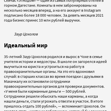
Сейчас «Этнодом» — один из самых популярных отелей в
горном Дагестане. Комнаты в нем забронированы на
несколько месяцев вперед, а на его аккаунт в Instagram
подписано более 18 000 человек. За девять месяцев 2021
года бизнес принес 10 млн рублей выручки.
Заур Цохолов
Идеальный мир
35-летний Заур Цохолов родился и вырос в Чохе в семье
учителя истории и медсестры. В школе он загорелся идеей
выучиться на юриста и устроиться на работу в
правоохранительные органы. На это его вдохновил
случай: в старших классах во время поездки с друзьями в
Махачкалу их остановили сотрудники
правоохранительных органов для проверки документов.
«У меня были карманные деньги — 500 рублей.
Сотрудники решили обыскать наши карманы, а когда
нашли деньги, стали угрожать отвезти в участок. В итоге
пришлось отдать 100 рублей», — вспоминает Цохолов. Он
захотел стать «честным работником, который бы защищал