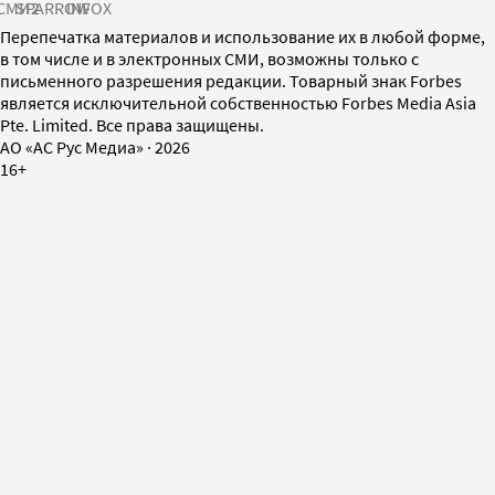
СМИ2
SPARROW
INFOX
Перепечатка материалов и использование их в любой форме,
в том числе и в электронных СМИ, возможны только с
письменного разрешения редакции. Товарный знак Forbes
является исключительной собственностью Forbes Media Asia
Pte. Limited. Все права защищены.
AO «АС Рус Медиа»
·
2026
16+