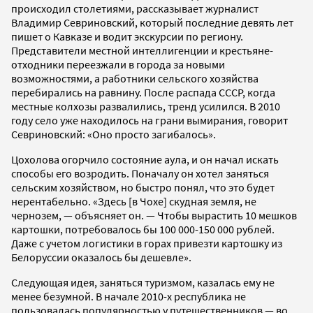
происходил столетиями, рассказывает журналист
Владимир Севриновский, который последние девять лет
пишет о Кавказе и водит экскурсии по региону.
Представители местной интеллигенции и крестьяне-
отходники переезжали в города за новыми
возможностями, а работники сельского хозяйства
перебирались на равнину. После распада СССР, когда
местные колхозы развалились, тренд усилился. В 2010
году село уже находилось на грани вымирания, говорит
Севриновский: «Оно просто загибалось».
Цохолова огорчило состояние аула, и он начал искать
способы его возродить. Поначалу он хотел заняться
сельским хозяйством, но быстро понял, что это будет
нерентабельно. «Здесь [в Чохе] скудная земля, не
чернозем, — объясняет он. — Чтобы вырастить 10 мешков
картошки, потребовалось бы 100 000-150 000 рублей.
Даже с учетом логистики в горах привезти картошку из
Белоруссии оказалось бы дешевле».
Следующая идея, заняться туризмом, казалась ему не
менее безумной. В начале 2010-х республика не
пользовалась популярностью у путешественников — во