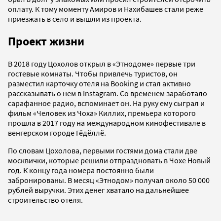
оплату. К тому моменту Амиров и Нахибашев стали реже
приезжать в село и вышли из проекта.
Проект жизни
В 2018 году Цохолов открыл в «Этнодоме» первые три
гостевые комнаты. Чтобы привлечь туристов, он
разместил карточку отеля на Booking и стал активно
рассказывать о нем в Instagram. Со временем заработало
сарафанное радио, вспоминает он. На руку ему сыграл и
фильм «Человек из Чоха» Киллих, премьера которого
прошла в 2017 году на международном кинофестивале в
венгерском городе Гёдёллё.
По словам Цохолова, первыми гостями дома стали две
москвички, которые решили отпраздновать в Чохе Новый
год. К концу года номера постоянно были
забронированы. В месяц «Этнодом» получал около 50 000
рублей выручки. Этих денег хватало на дальнейшее
строительство отеля.