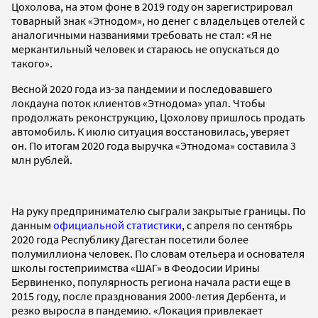
Цохолова, на этом фоне в 2019 году он зарегистрировал
товарный знак «Этнодом», но денег с владельцев отелей с
аналогичными названиями требовать не стал: «Я не
меркантильный человек и стараюсь не опускаться до
такого».
Весной 2020 года из-за пандемии и последовавшего
локдауна поток клиентов «Этнодома» упал. Чтобы
продолжать реконструкцию, Цохолову пришлось продать
автомобиль. К июлю ситуация восстановилась, уверяет
он. По итогам 2020 года выручка «Этнодома» составила 3
млн рублей.
На руку предпринимателю сыграли закрытые границы. По
данным
официальной статистики
, с апреля по сентябрь
2020 года Республику Дагестан посетили более
полумиллиона человек. По словам отельера и основателя
школы гостеприимства «ШАГ» в Феодосии Ирины
Бервиненко, популярность региона начала расти еще в
2015 году, после празднования 2000-летия Дербента, и
резко выросла в пандемию. «Локация привлекает