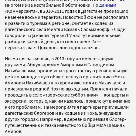
многом из-за нестабильной обстановки. По
данным
«Коммерсанта», в 2010-2011 годах в Дагестане произошло
не менее восьми терактов. Новостной фон не располагал
к развитию туризма в регионе, считает выходец из
дагестанского села Миатли Камаль Сальманофф. «Люди
говорили: «Да какой туризм?! У нас тут криминальные
разборки каждый день, кто сюда поедет?» —
пересказывает Цохолов слова односельчан.
Несмотря на скепсис, в 2013 году он вместе с двумя
друзьями, Абдулкаримом Амировым и Тажутдином
Нахибашевым, организовал дагестанскую региональную
детско-молодежную общественную организацию «Чох».
Амиров и Нахибашев в то время уже жили в Махачкале и
приезжали в родной Чох по выходным. Приятели начали
проводить в селе «творческие субботники» — концерты и
экскурсии, которые, как им казалось, привлекут внимание
к его проблемам. На мероприятия партнеры приглашали
дагестанских блогеров и выходцев из Чоха, живущих в
других городах. Например, в деревню приезжал блогер-
путешественник и тезка известного бойца ММА Шамиль
Амиров.