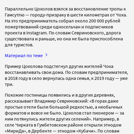
Параллельно Цохолов взялся за восстановление тропы к
Гамсутлю — городу-призраку в шести километрах от Чоха.
На это предприниматель собрал около 200 000 рублей
пожертвований среди односельчан и подписчиков
проекта в Instagram. По словам Севриновского, дорога
существовала и раньше, но она не была приспособлена
для туристов.
Материал по теме
Пример Цохолова подстегнул других жителей Чоха
восстанавливать свои дома. По словам предпринимателя,
в 2018 году в село вернулась одна семья, к 2019 году — уже
три.
Похожие гостиницы появились и в других деревнях,
рассказывает Владимир Севриновский: «В горах даже
простые отели были большой редкостью, а необычных
форматов и вовсе не было. Цохолов стал пионером — за
ним потянулись жители других селений». Например, в
селе Чирката в Гумбетовском районе открыли этнодом
«МириДа», в Дербенте — этнодом «Кубачи». По словам