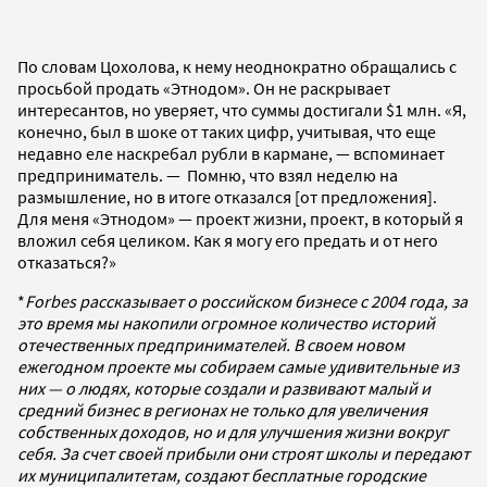
По словам Цохолова, к нему неоднократно обращались с
просьбой продать «Этнодом». Он не раскрывает
интересантов, но уверяет, что суммы достигали $1 млн. «Я,
конечно, был в шоке от таких цифр, учитывая, что еще
недавно еле наскребал рубли в кармане, — вспоминает
предприниматель. — Помню, что взял неделю на
размышление, но в итоге отказался [от предложения].
Для меня «Этнодом» — проект жизни, проект, в который я
вложил себя целиком. Как я могу его предать и от него
отказаться?»
*
Forbes рассказывает о российском бизнесе с 2004 года, за
это время мы накопили огромное количество историй
отечественных предпринимателей. В своем новом
ежегодном проекте мы собираем самые удивительные из
них — о людях, которые создали и развивают малый и
средний бизнес в регионах не только для увеличения
собственных доходов, но и для улучшения жизни вокруг
себя. За счет своей прибыли они строят школы и передают
их муниципалитетам, создают бесплатные городские