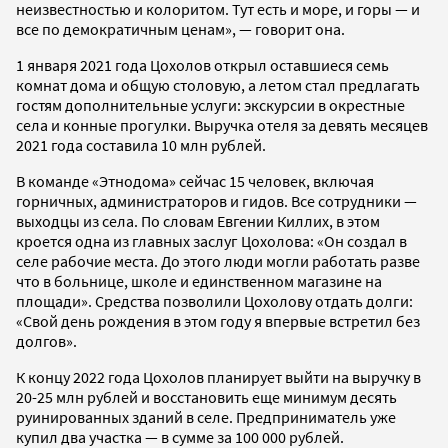
неизвестностью и колоритом. Тут есть и море, и горы — и
все по демократичным ценам», — говорит она.
1 января 2021 года Цохолов открыл оставшиеся семь
комнат дома и общую столовую, а летом стал предлагать
гостям дополнительные услуги: экскурсии в окрестные
села и конные прогулки. Выручка отеля за девять месяцев
2021 года составила 10 млн рублей.
В команде «Этнодома» сейчас 15 человек, включая
горничных, администраторов и гидов. Все сотрудники —
выходцы из села. По словам Евгении Киллих, в этом
кроется одна из главных заслуг Цохолова: «Он создал в
селе рабочие места. До этого люди могли работать разве
что в больнице, школе и единственном магазине на
площади». Средства позволили Цохолову отдать долги:
«Свой день рождения в этом году я впервые встретил без
долгов».
К концу 2022 года Цохолов планирует выйти на выручку в
20-25 млн рублей и восстановить еще минимум десять
руинированных зданий в селе. Предприниматель уже
купил два участка — в сумме за 100 000 рублей.