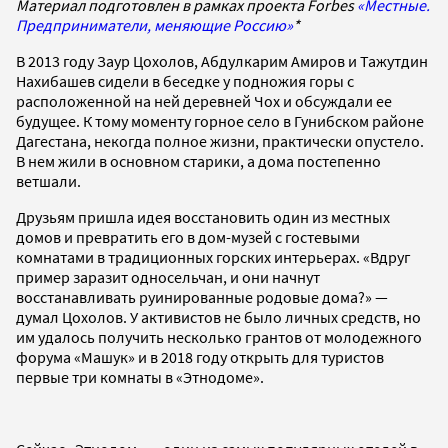
Материал подготовлен в рамках проекта Forbes
«Местные.
Предприниматели, меняющие Россию»
*
В 2013 году Заур Цохолов, Абдулкарим Амиров и Тажутдин
Нахибашев сидели в беседке у подножия горы с
расположенной на ней деревней Чох и обсуждали ее
будущее. К тому моменту горное село в Гунибском районе
Дагестана, некогда полное жизни, практически опустело.
В нем жили в основном старики, а дома постепенно
ветшали.
Друзьям пришла идея восстановить один из местных
домов и превратить его в дом-музей с гостевыми
комнатами в традиционных горских интерьерах. «Вдруг
пример заразит односельчан, и они начнут
восстанавливать руинированные родовые дома?» —
думал Цохолов. У активистов не было личных средств, но
им удалось получить несколько грантов от молодежного
форума «Машук» и в 2018 году открыть для туристов
первые три комнаты в «Этнодоме».