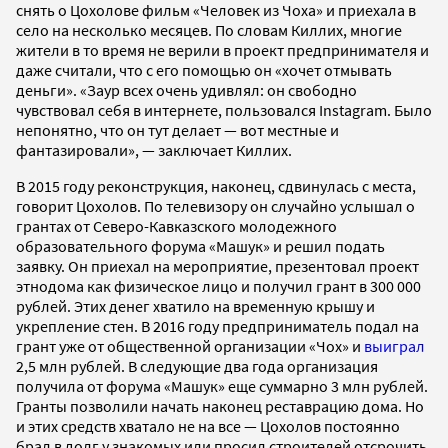
снять о Цохолове фильм «Человек из Чоха» и приехала в
село на несколько месяцев. По словам Киллих, многие
жители в то время не верили в проект предпринимателя и
даже считали, что с его помощью он «хочет отмывать
деньги». «Заур всех очень удивлял: он свободно
чувствовал себя в интернете, пользовался Instagram. Было
непонятно, что он тут делает — вот местные и
фантазировали», — заключает Киллих.
В 2015 году реконструкция, наконец, сдвинулась с места,
говорит Цохолов. По телевизору он случайно услышал о
грантах от Северо-Кавказского молодежного
образовательного форума «Машук» и решил подать
заявку. Он приехал на мероприятие, презентовал проект
этнодома как физическое лицо и получил грант в 300 000
рублей. Этих денег хватило на временную крышу и
укрепление стен. В 2016 году предприниматель подал на
грант уже от общественной организации «Чох» и
выиграл
2,5 млн рублей. В следующие два года организация
получила от форума «Машук» еще суммарно 3 млн рублей.
Гранты позволили начать наконец реставрацию дома. Но
и этих средств хватало не на все — Цохолов постоянно
брал в долг у знакомых или просил строителей отсрочить