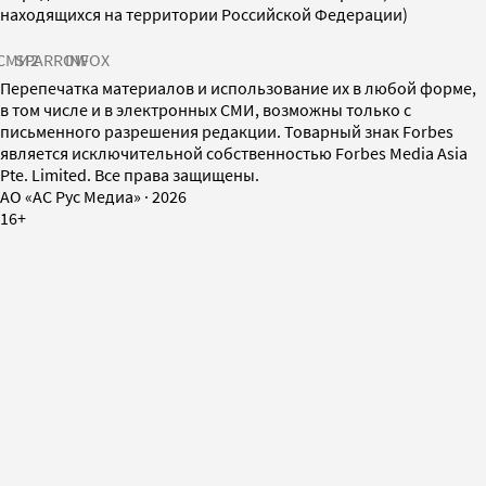
находящихся на территории Российской Федерации)
СМИ2
SPARROW
INFOX
Перепечатка материалов и использование их в любой форме,
в том числе и в электронных СМИ, возможны только с
письменного разрешения редакции. Товарный знак Forbes
является исключительной собственностью Forbes Media Asia
Pte. Limited. Все права защищены.
AO «АС Рус Медиа»
·
2026
16+