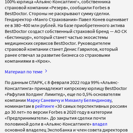
100% юрлица «Альянс-Консалтинг», собственника
страховой компании «Резерв», сообщили Forbes в
BestDoctor. Стороны не раскрывают сумму сделки.
Гендиректор «Манго Страхования» Павел Конев оценивает
ее в 380–400 млн рублей. На базе приобретенного актива
BestDoctor создаст собственный страховой бренд — АО СК
«Бестиншур», который станет частью экосистемы
медицинских сервисов BestDoctor. Руководителем
страховой компании станет Денис Гаврилов, который
ранее отвечал за развитие бизнеса со страховыми
компаниями в «Крок».
Материал по теме
По данным СПАРК, с 8 февраля 2022 года 99% «Альянс-
Консалтинга» принадлежит кипрскому юрлицу BestDoctor
«Рафулия Холдинг Лимитед», еще по 0,5% основателям
компании
Марку Саневичу и Михаилу Беляндинову
,
номинантам в
рейтинге
«30 самых перспективных россиян
до 30 лет» по версии Forbes в 2020 году в категории
«Предприниматели». До закрытия сделки почти
половиной доли в «Альянс-Консалтинге»
владел
основной владелец Экспобанка и член совета директоров