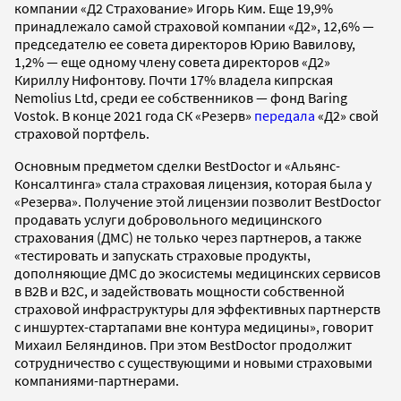
компании «Д2 Страхование» Игорь Ким. Еще 19,9%
принадлежало самой страховой компании «Д2», 12,6% —
председателю ее совета директоров Юрию Вавилову,
1,2% — еще одному члену совета директоров «Д2»
Кириллу Нифонтову. Почти 17% владела кипрская
Nemolius Ltd, среди ее собственников — фонд Baring
Vostok. В конце 2021 года СК «Резерв»
передала
«Д2» свой
страховой портфель.
Основным предметом сделки BestDoctor и «Альянс-
Консалтинга» стала страховая лицензия, которая была у
«Резерва». Получение этой лицензии позволит BestDoctor
продавать услуги добровольного медицинского
страхования (ДМС) не только через партнеров, а также
«тестировать и запускать страховые продукты,
дополняющие ДМС до экосистемы медицинских сервисов
в B2B и B2C, и задействовать мощности собственной
страховой инфраструктуры для эффективных партнерств
с иншуртех-стартапами вне контура медицины», говорит
Михаил Беляндинов. При этом BestDoctor продолжит
сотрудничество с существующими и новыми страховыми
компаниями-партнерами.