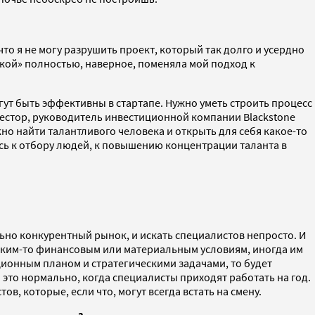
что я не могу разрушить проект, который так долго и усердно
ойкой» полностью, наверное, поменяла мой подход к
ут быть эффективны в стартапе. Нужно уметь строить процесс
нвестор, руководитель инвестиционной компании Blackstone
жно найти талантливого человека и открыть для себя какое-то
усь к отбору людей, к повышению концентрации таланта в
ельно конкурентный рынок, и искать специалистов непросто. И
 каким-то финансовым или материальным условиям, иногда им
ционным планом и стратегическими задачами, то будет
о это нормально, когда специалисты приходят работать на год.
, которые, если что, могут всегда встать на смену.