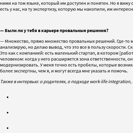
ними на том языке, который им доступен и понятен. Но я вижу
есть у нас, на ту экспертизу, которую мы накопили, им интерес
— Были ли у тебя в карьере провальные решения?
— Множество, прямо множество провальных решений. Где-то м
анализирую, но делаю вывод, что это все в пользу скорости. 
Это как с компанией: есть маленький стартап, в котором [рабо
человеком: когда у него расширяется зона ответственности, о
модернизировать. У меня точно есть пробелы, которые возник
более экспертны, чем я, и могут всегда мне указать и помочь.
Также в интервью: о родителях, о подходе work-life integratio