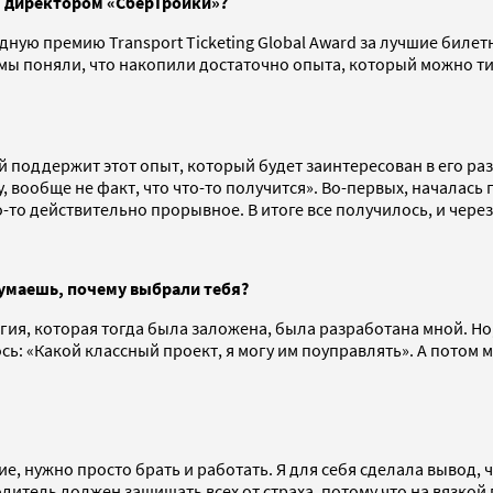
ым директором «СберТройки»?
ную премию Transport Ticketing Global Award за лучшие билет
 И мы поняли, что накопили достаточно опыта, который можно т
 поддержит этот опыт, который будет заинтересован в его раз
у, вообще не факт, что что-то получится». Во-первых, началась
о действительно прорывное. В итоге все получилось, и через 
думаешь, почему выбрали тебя?
егия, которая тогда была заложена, была разработана мной. Но,
: «Какой классный проект, я могу им поуправлять». А потом мне
ие, нужно просто брать и работать. Я для себя сделала вывод, 
дитель должен защищать всех от страха, потому что на вязкой