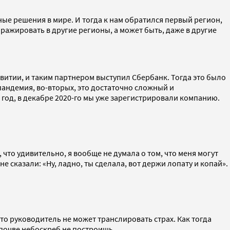
ные решения в мире. И тогда к нам обратился первый регион,
иражировать в другие регионы, а может быть, даже в другие
витии, и таким партнером выступил Сбербанк. Тогда это было
 пандемия, во-вторых, это достаточно сложный и
год, в декабре 2020-го мы уже зарегистрировали компанию.
 что удивительно, я вообще не думала о том, что меня могут
 сказали: «Ну, ладно, ты сделала, вот держи лопату и копай».
что руководитель не может транслировать страх. Как тогда
 почве небоскреб не построишь.