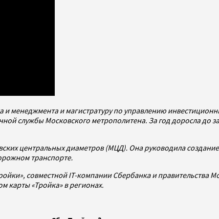
а и менеджмента и магистратуру по управлению инвестиционн
онной службы Московского метрополитена. За год доросла до з
вских центральных диаметров (МЦД). Она руководила создание
орожном транспорте.
ойки», совместной IT-компании Сбербанка и правительства Мо
ом карты «Тройка» в регионах.