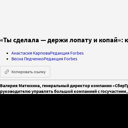
«Ты сделала — держи лопату и копай»: 
Анастасия Карпова
Редакция Forbes
Весна Педченко
Редакция Forbes
Копировать ссылку
Валерия Матюхина, генеральный директор компании «СберТро
руководителю управлять большой компанией с госучастием, 