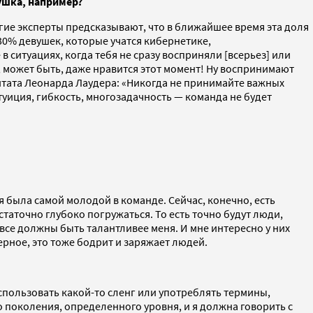
вушка, например?
ногие эксперты предсказывают, что в ближайшее время эта доля
-30% девушек, которые учатся кибернетике,
 ситуациях, когда тебя не сразу восприняли [всерьез] или
, может быть, даже нравится этот момент! Ну воспринимают
цитата Леонарда Лаудера: «Никогда не принимайте важных
туиция, гибкость, многозадачность — команда не будет
 была самой молодой в команде. Сейчас, конечно, есть
статочно глубоко погружаться. То есть точно будут люди,
 все должны быть талантливее меня. И мне интересно у них
ерное, это тоже бодрит и заряжает людей.
 использовать какой-то сленг или употреблять термины,
 поколения, определенного уровня, и я должна говорить с