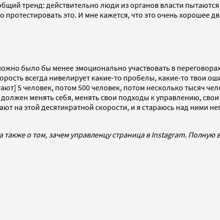
 общий тренд: действительно люди из органов власти пытаются 
но протестировать это. И мне кажется, что это очень хорошее д
ожно было бы менее эмоционально участвовать в переговорах 
Скорость всегда нивелирует какие-то пробелы, какие-то твои о
тают] 5 человек, потом 500 человек, потом несколько тысяч че
н должен менять себя, менять свои подходы к управлению, свои
ают на этой десятикратной скорости, и я стараюсь над ними н
n, а также о том, зачем управленцу страница в Instagram. Полну