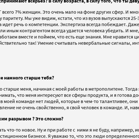
спринимают всерьез? В силу возраста, в силу того, что ты де
 IT всего 7% женщин. Это очень мало на фоне других сфер. И м
 паритету. Мы уже видим, кстати, что из вузов выпускаются 25
идет речь о компетенции. Экспертиза всегда побеждает. Даже в
ли иным контрагентом всегда удается человека убедить. И мне
аботаем вместе и поймем, что есть еще знания. Мне нравится 
ействительно так! Умение считывать невербальные сигналы, ин
е намного старше тебя?
старше меня, начиная с моей работы в метрополитене. Тогда я
имать, что меня интересуют все сферы продукта, и я готова до
 в моей команде нет людей, которые в чем-то талантливее, они
ление не очень свойственно, я свой человек в команде. И, нав
ким разрывом ? Это сложно?
ть что-то новое. Ну и при работе с ними я не буду, например,
тиционном бизнесе. Я уважаю то, что это люди определенного