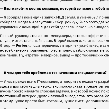
— Был какой-то костяк команды, который во главе с тобой п
— Я собирала команду на запуск МЦД с нуля, и у меня был принц
собирала. Когда мы запустили «СберТройку», было всего два ч
управлению командой. Я для себя сделала несколько выводов
Первый: руководители и топ-менеджеры, которые эффективны в
с нуля, и это отдельный навык. Второй вывод я, кстати, поз
Group. —
Forbes
): люди первичны, а вторичен уже бизнес, и с
новое бизнес-направление, то есть прямо разблокировать его.
компании. Ну, и третий, наверное, вывод — про технических сп
— В чем для тебя проблема с техническими специалистами?
— У нас прежде всего IT-компания, а говорить о нехватке разр
здесь я для себя нашла несколько, можно сказать, секретов и
нужна просто какая-то сложная задачка, в которой можно по
постоянный интерес. Другой важный вывод в том, что разработ
К этому нужно просто быть готовым, нужно иметь дополнительн