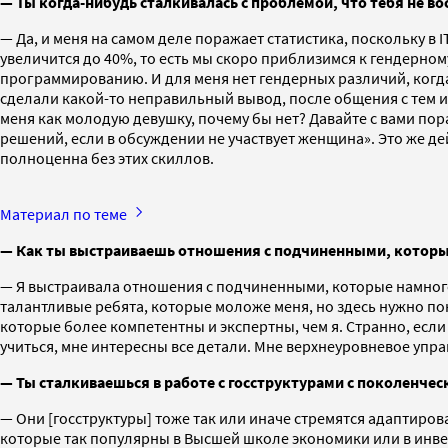
— Ты когда-нибудь сталкивалась с проблемой, что тебя не во
— Да, и меня на самом деле поражает статистика, поскольку в
увеличится до 40%, то есть мы скоро приблизимся к гендерному
программированию. И для меня нет гендерных различий, когда 
сделали какой-то неправильный вывод, после общения с тем и
меня как молодую девушку, почему бы нет? Давайте с вами пор
решений, если в обсуждении не участвует женщина». Это же д
полноценна без этих скиллов.
Материал по теме
— Как ты выстраиваешь отношения с подчиненными, которы
— Я выстраивала отношения с подчиненными, которые намного 
талантливые ребята, которые моложе меня, но здесь нужно пон
которые более компетентны и экспертны, чем я. Странно, если
учиться, мне интересны все детали. Мне верхнеуровневое управ
— Ты сталкиваешься в работе с госструктурами с поколенчес
— Они [госструктуры] тоже так или иначе стремятся адаптирова
которые так популярны в Высшей школе экономики или в инвес