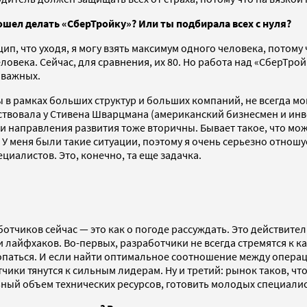
ошел делать «СберТройку»? Или ты подбирала всех с нуля?
ип, что уходя, я могу взять максимум одного человека, потому 
еловека. Сейчас, для сравнения, их 80. Но работа над «СберТр
 важных.
 рамках больших структур и больших компаний, не всегда мог
аимствовала у Стивена Шварцмана (американский бизнесмен и и
ами направления развития тоже вторичны. Бывает такое, что мо
 У меня были такие ситуации, поэтому я очень серьезно отнош
ециалистов. Это, конечно, та еще задачка.
аботчиков сейчас — это как о погоде рассуждать. Это действит
ли лайфхаков. Во-первых, разработчики не всегда стремятся к
копаться. И если найти оптимальное соотношение между опера
чики тянутся к сильным лидерам. Ну и третий: рынок таков, чт
ый объем технических ресурсов, готовить молодых специалистов