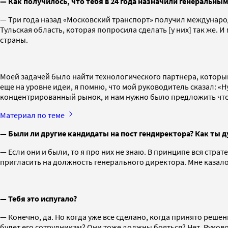
— Как получилось, что тебя в 24 года назначили генеральн
— Три года назад «Московский транспорт» получил международ
Тульская область, которая попросила сделать [у них] так же.
страны.
Моей задачей было найти технологического партнера, который
еще на уровне идеи, я помню, что мой руководитель сказал: «Н
концентрированный рынок, и нам нужно было предложить что-т
Материал по теме
— Были ли другие кандидаты на пост гендиректора? Как ты 
— Если они и были, то я про них не знаю. В принципе вся страт
пригласить на должность генерального директора. Мне казалось
— Тебя это испугало?
— Конечно, да. Но когда уже все сделано, когда принято решен
будет его сотрудникам? Они тоже должны бояться? Нет. Руково