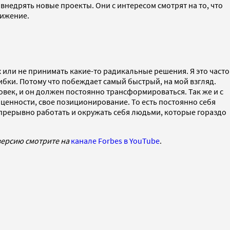
внедрять новые проекты. Они с интересом смотрят на то, что
вижение.
или не принимать какие-то радикальные решения. Я это часто
шибки. Потому что побеждает самый быстрый, на мой взгляд.
ловек, и он должен постоянно трансформироваться. Так же и с
 ценности, свое позиционирование. То есть постоянно себя
епрерывно работать и окружать себя людьми, которые гораздо
ю версию смотрите на
канале Forbes в YouTube
.