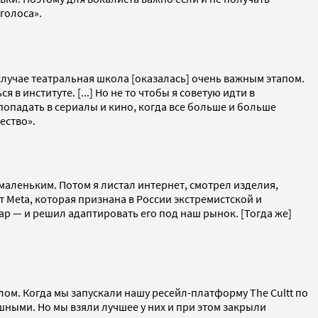
голоса».
случае театральная школа [оказалась] очень важным этапом.
в институте. [...] Но не то чтобы я советую идти в
 попадать в сериалы и кино, когда все больше и больше
ество».
л маленьким. Потом я листал интернет, смотрел изделия,
ит Meta, которая признана в России экстремистской и
р — и решил адаптировать его под наш рынок. [Тогда же]
лом. Когда мы запускали нашу ресейл-платформу The Cultt по
ными. Но мы взяли лучшее у них и при этом закрыли