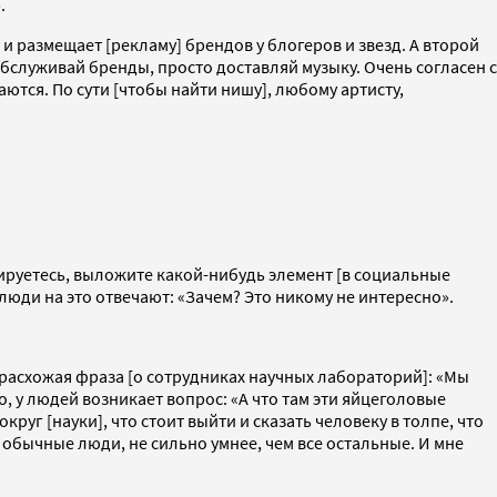
.
и размещает [рекламу] брендов у блогеров и звезд. А второй
обслуживай бренды, просто доставляй музыку. Очень согласен с
аются. По сути [чтобы найти нишу], любому артисту,
нируетесь, выложите какой-нибудь элемент [в социальные
о люди на это отвечают: «Зачем? Это никому не интересно».
 расхожая фраза [о сотрудниках научных лабораторий]: «Мы
, у людей возникает вопрос: «А что там эти яйцеголовые
округ [науки], что стоит выйти и сказать человеку в толпе, что
 обычные люди, не сильно умнее, чем все остальные. И мне