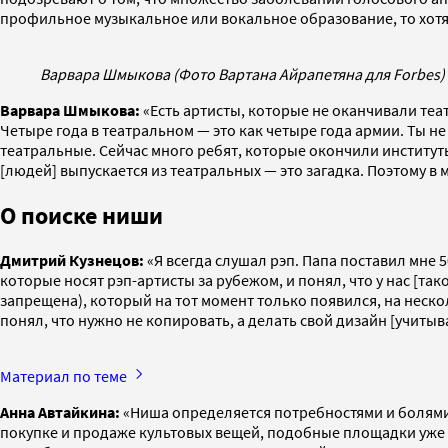
профильное музыкальное или вокальное образование, то хотя б
Варвара Шмыкова (Фото Вартана Айрапетяна для Forbes)
Варвара Шмыкова:
«Есть артисты, которые не оканчивали теа
Четыре года в театральном — это как четыре года армии. Ты не в
театральные. Сейчас много ребят, которые окончили институты,
[людей] выпускается из театральных — это загадка. Поэтому в
О поиске ниши
Дмитрий Кузнецов:
«Я всегда слушал рэп. Папа поставил мне 
которые носят рэп-артисты за рубежом, и понял, что у нас [так
запрещена), который на тот момент только появился, на неск
понял, что нужно не копировать, а делать свой дизайн [учиты
Материал по теме
Анна Автайкина:
«Ниша определяется потребностями и болями, 
покупке и продаже культовых вещей, подобные площадки уже 