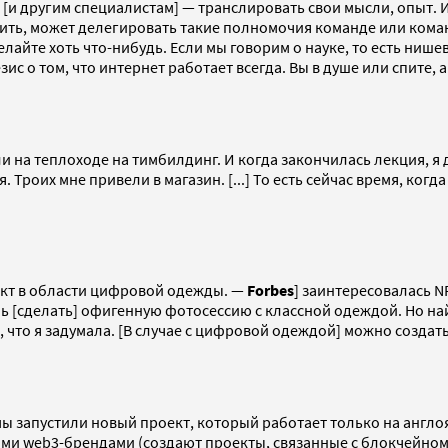
 [и другим специалистам] — транслировать свои мысли, опыт. 
лить, может делегировать такие полномочия команде или коман
лайте хоть что-нибудь. Если мы говорим о науке, то есть ниш
зис о том, что интернет работает всегда. Вы в душе или спите, 
 на теплоходе на тимбилдинг. И когда закончилась лекция, я
. Троих мне привели в магазин. [...] То есть сейчас время, к
ект в области цифровой одежды. —
Forbes
] заинтересовалась NF
 [сделать] офигенную фотосессию с классной одеждой. Но най
 что я задумала. [В случае с цифровой одеждой] можно создать 
 мы запустили новый проект, который работает только на англ
ми web3-брендами (создают проекты, связанные с блокчейно