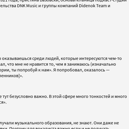
ельства DNK Music и группы компаний Didenok Team и
 ты оказываешься среди людей, которые интересуются чем-то
ал, что мне не нравится то, чем я занимаюсь (изначально
атории, ты попробуй к нам». Я попробовал, оказалось —
ленников]».
 тут безусловно важно. В этой сфере много тонкостей и много
ся».
олучали музыкального образования, не знают. Они даже не
вки. Поэтому для вокалиста важно если и не получать