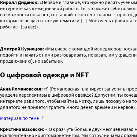
Кирилл Диденок:
«Первое и главное, что нужно делать ученым
интернете как к ежедневной работе. Те, кто может себе позво
возможности пока нет, составляйте контент-планы — просто де
которые освещают схожую тематику. [...] Мне очень нравится те
работает [за вас]».
Дмитрий Кузнецов:
«Мы вчера с командой менеджеров поехали
подойти и начать с ними разговаривать, показать им украшения
продвижению], но забытые».
О цифровой одежде и NFT
Анна Романовская:
«Я [Романовская планирует запустить про
увидела перспективы в цифровой одежде? Допустим, ты хочешь
интернете ради того, чтобы найти шмотку, лишь похожую на то,
для этого не придется тратить много денег, времени и нервов».
Материал по теме
Кристина Вазовски:
«Как раз чуть больше двух месяцев назад
исключительно криптомаркетингом. Мы сотрудничаем с разны