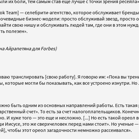
ли их боли, тем самым став еще лучше с точки зрения ресейла»
ok Team] — селебрити-агентство, которое обслуживает бренды 
 — очевидные бизнес-модели: просто обслуживай звезд, просто 
 найти свою нишу и обслуживать людей там, где они в этом нужд
ыть полезен».
на Айрапетяна для Forbes)
ваю транслировать [свою работу]. Я говорю им: «Пока вы тре
ены, которые могли бы показывать, как все устроено изнутри. Н
лжно быть одним из основных направлений работы. Есть такая
рственный счет». То есть за счет налогоплательщиков. Конечно
. И хуже того — это еще и несложно. [...] Но есть такой ореол в
 Иисусе, это же сверхчеловек перед нами стоит». Но ученые —
й], чтобы этот ореол загадочности немножко рассеивался».