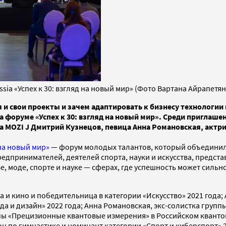
ia «Успех к 30: взгляд на новый мир» (Фото Вартана Айрапетян
я и свои проекты и зачем адаптировать к бизнесу технологии 
а форуме «Успех к 30: взгляд на новый мир». Среди приглаш
а MOZI J Дмитрий Кузнецов, певица Анна Романовская, актр
 на новый мир»
— форум молодых талантов, который объединил 
редпринимателей, деятелей спорта, науки и искусства, предст
е, моде, спорте и науке — сферах, где успешность может силь
а и кино и победительница в категории «Искусство» 2021 года
а и дизайн» 2022 года; Анна Романовская, экс-солистка групп
пы «Прецизионные квантовые измерения» в Российском квантов
н по гимнастике и номинант категории «Спорт и киберспорт» 2