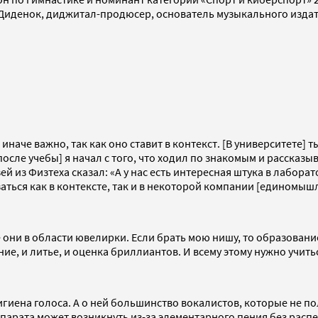
 Диденок, диджитал-продюсер, основатель музыкального издат
иначе важно, так как оно ставит в контекст. [В университете]
осле учебы] я начал с того, что ходил по знакомым и рассказыв
узей из Физтеха сказал: «А у нас есть интересная штука в лабор
аться как в контексте, так и в некоторой компании [единомыш
 они в области ювелирки. Если брать мою нишу, то образование
е, и литье, и оценка бриллиантов. И всему этому нужно учить
игиена голоса. А о ней большинство вокалистов, которые не п
парата может возникнуть из-за элементарного пения без распе