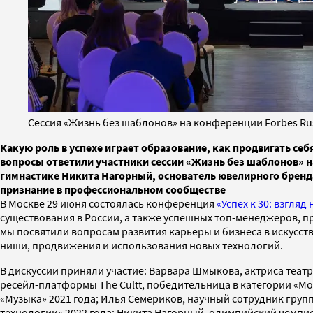
Сессия «Жизнь без шаблонов» на конференции Forbes Russ
Какую роль в успехе играет образование, как продвигать себ
вопросы ответили участники сессии «Жизнь без шаблонов» н
гимнастике Никита Нагорный, основатель ювелирного бренд
признание в профессиональном сообществе
В Москве 29 июня состоялась конференция
«Успех к 30: взгляд
существования в России, а также успешных топ-менеджеров, п
мы посвятили вопросам развития карьеры и бизнеса в искусств
ниши, продвижения и использования новых технологий.
В дискуссии приняли участие: Варвара Шмыкова, актриса театр
ресейл-платформы The Cultt, победительница в категории «Мод
«Музыка» 2021 года; Илья Семериков, научный сотрудник груп
технологии» 2022 года; Никита Нагорный, олимпийский чемпио