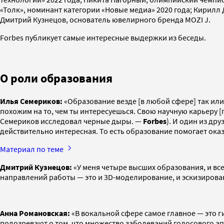
«Толк», номинант категории «Новые медиа» 2020 года; Кирилл
Дмитрий Кузнецов, основатель ювелирного бренда MOZI J.
Forbes публикует самые интересные выдержки из беседы.
О роли образования
Илья Семериков:
«Образование везде [в любой сфере] так или 
похожим на то, чем ты интересуешься. Свою научную карьеру [п
Семериков исследовал черные дыры. —
Forbes
). И один из др
действительно интересная. То есть образование помогает оказ
Материал по теме
Дмитрий Кузнецов:
«У меня четыре высших образования, и все
направлений работы — это и 3D-моделирование, и эскизировани
Анна Романовская:
«В вокальной сфере самое главное — это г
подозревают о том, что множество заболеваний голосового ап