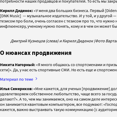
потребности наших продавцов и покупателей. То есть мы закры
Кирилл Диденок:
«У меня два больших бизнеса. Первый [Diden
[DNK Music] — музыкальное издательство. И у той, и у другой
тезисом про боли, очень согласен с тезисом про то, что нужно
инфлюенсеру, ученому нужно понять, кому и в чем он может б
Дмитрий Кузнецов (слева) и Кирилл Диденок (Фото Варта
О нюансах продвижения
Никита Нагорный:
«Я много общаюсь со спортсменами и призы
сети]». Да, у нас есть спортивные СМИ. Но есть еще и спортсм
Материал по теме
Илья Семериков:
«Мне кажется, для ученых [продвижение] до
удовлетворяем собственное любопытство, чаще всего за госуда
делают?». А то, чем мы занимаемся, оно на самом деле интересно
он занимается квантовым компьютером, все подумают: «Господи
кажется, важно выстраивать такую коммуникацию [с аудиторие