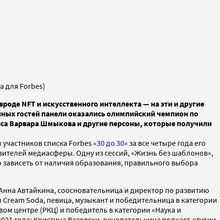
а для Forbes)
вроде NFT и искусственного интеллекта — на эти и другие
енных гостей панели оказались олимпийский чемпион по
иса Варвара Шмыкова и другие персоны, которые получили
участников списка Forbes
«30 до 30»
за все четыре года его
авителей медиасферы. Одну из сессий, «Жизнь без шаблонов»,
но зависеть от наличия образования, правильного выбора
; Анна Автайкина, соосновательница и директор по развитию
ы Cream Soda, певица, музыкант и победительница в категории
ом центре (РКЦ) и победитель в категории «Наука и
021 года; Кристина Вазовски, основательница подкаст-студии