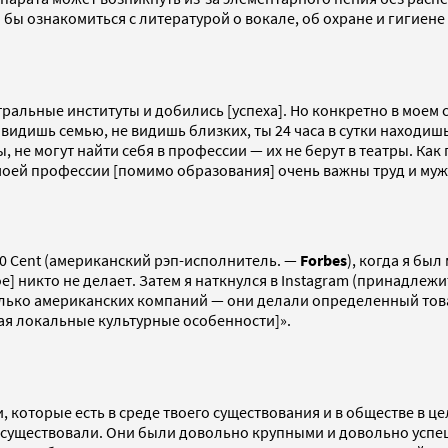
ы ознакомиться с литературой о вокале, об охране и гигиене 
тральные институты и добились [успеха]. Но конкретно в моем 
идишь семью, не видишь близких, ты 24 часа в сутки находишься 
 не могут найти себя в профессии — их не берут в театры. Как
 моей профессии [помимо образования] очень важны труд и муж
50 Cent (американский рэп-исполнитель. —
Forbes
), когда я бы
ое] никто не делает. Затем я наткнулся в Instagram (принадлеж
олько американских компаний — они делали определенный това
вая локальные культурные особенности]».
которые есть в среде твоего существования и в обществе в це
существовали. Они были довольно крупными и довольно успеш