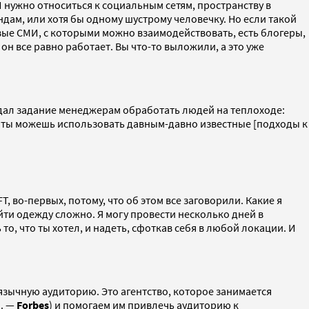
И нужно относиться к социальным сетям, пространству в
дам, или хотя бы одному шустрому человечку. Но если такой
евые СМИ, с которыми можно взаимодействовать, есть блогеры,
а он все равно работает. Вы что-то выложили, а это уже
 дал задание менеджерам обработать людей на теплоходе:
огда ты можешь использовать давным-давно известные [подходы к
T, во-первых, потому, что об этом все заговорили. Какие я
ти одежду сложно. Я могу провести несколько дней в
то, что ты хотел, и надеть, сфоткав себя в любой локации. И
оязычную аудиторию. Это агентство, которое занимается
м. —
Forbes
) и помогаем им привлечь аудиторию к