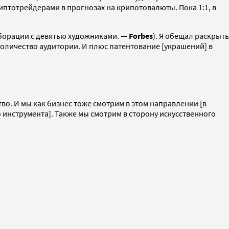
риптотрейдерами в прогнозах на крипотовалюты. Пока 1:1, в
борации с девятью художниками. —
Forbes
). Я обещал раскрыть
количество аудитории. И плюс патентование [украшений] в
ство. И мы как бизнес тоже смотрим в этом направлении [в
инструмента]. Также мы смотрим в сторону искусственного