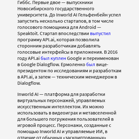
Гиббс. Первые двое — выпускники
Новосибирского государственного
университета. До Inworld AI Гельфенбейн успел
запустить несколько стартапов, в том числе
голосового помощника для Android —
Speaktoit. Стартап впоследствии
выпустил
программу API.ai, которая позволила
сторонним разработчикам добавлять
голосовые интерфейсы в приложения. В 2016
году API.ai
был куплен
Google и переименован
в Google Dialogflow. Ермоленко
был
вице-
президентом по исследованиям и разработкам
в API.ai, а затем — техническим менеджером в
Dialogflow.
Inworld AI — платформа для разработки
виртуальных персонажей, управляемых
искусственным интеллектом. Их можно
использовать в видеоиграх и метавселенной
для большего погружения пользователей в
игровой процесс. Персонажи, созданные с
помощью Inworld AI и управляемые ИИ, в
отличие от обычных «заскриптованных»