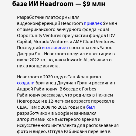
базе ИИ Headroom — $9 млн
Разработчик платформы для
видеоконференций Headroom
привлек
$9 млн
от американского венчурного фонда Equal
Opportunity Ventures при участии фондов LDV
Capital, Morado Ventures и AME Cloud Ventures.
Последний
возглавляет
сооснователь Yahoo
Джерри Янг. Headroom получил инвестиции в
июле 2022-го, но, как и Inworld AI, объявил о
них в конце августа.
Headroom в 2020 году в Сан-Франциско
создали
британец Джулиан Грин и россиянин
Андрей Рабинович. В беседе с Forbes
Рабинович рассказал, что родился в Нижнем
Новгороде и в 12-летнем возрасте переехал в
США. Там с 2008 по 2015 годы он
был
разработчиком в Google и занимался
алгоритмами компьютерного зрения и
искусственного интеллекта для распознавания
фото и видео. Оттуда Рабинович перешел в