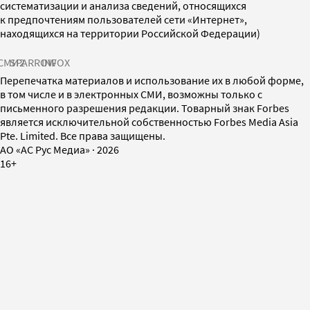
систематизации и анализа сведений, относящихся
к предпочтениям пользователей сети «Интернет»,
находящихся на территории Российской Федерации)
СМИ2
SPARROW
INFOX
Перепечатка материалов и использование их в любой форме,
в том числе и в электронных СМИ, возможны только с
письменного разрешения редакции. Товарный знак Forbes
является исключительной собственностью Forbes Media Asia
Pte. Limited. Все права защищены.
AO «АС Рус Медиа»
·
2026
16+