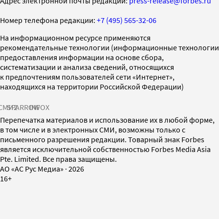
Адрес электронной почты редакции:
press-release@forbes.ru
Номер телефона редакции:
+7 (495) 565-32-06
На информационном ресурсе применяются
рекомендательные технологии (информационные технологии
предоставления информации на основе сбора,
систематизации и анализа сведений, относящихся
к предпочтениям пользователей сети «Интернет»,
находящихся на территории Российской Федерации)
СМИ2
SPARROW
INFOX
Перепечатка материалов и использование их в любой форме,
в том числе и в электронных СМИ, возможны только с
письменного разрешения редакции. Товарный знак Forbes
является исключительной собственностью Forbes Media Asia
Pte. Limited. Все права защищены.
AO «АС Рус Медиа»
·
2026
16+