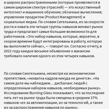
и широко распространенными (которые проявляются в
самом широком спектре отраслей) — это искусственный
интеллект и машинное обучение; облачные вычисления;
управление продуктом (Product Management) и
социальные медиа. По словам Сигельмана, из-за скорости
роста и охвата эти четыре группы навыков меняют рынок
труда и предлагают самые большие возможности для
работников. «Это набор навыков, которые, вероятно, в
скором времени будут интегрированы в работу, которую
вы выполняете сейчас», — говорит он. Согласно отчету, в
2021 году каждое восьмое объявление о вакансии
требовало наличия одного из этих четырех навыков.
По словам Сингельмана, несмотря на экономические
препятствия, «нехватка кадров никуда не денется». «На
самом деле мы наблюдаем… дисбаланс людей с
определенным набором навыков, необходимых рынку».
Исследование Burning Glass показывает, что за последние
пять лет на рынке труда были смещены в среднем 37%
навыков «из-за автоматизации, из-за технологий, а также
из-за распространения навыков по рынку».