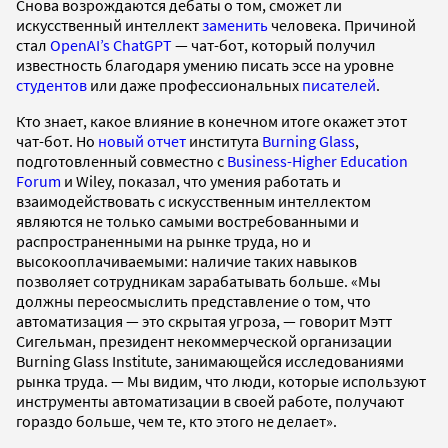
Снова возрождаются дебаты о том, сможет ли
искусственный интеллект
заменить
человека. Причиной
стал
OpenAI’s ChatGPT
— чат-бот, который получил
известность благодаря умению писать эссе на уровне
студентов
или даже профессиональных
писателей
.
Кто знает, какое влияние в конечном итоге окажет этот
чат-бот. Но
новый отчет
института
Burning Glass
,
подготовленный совместно с
Business-Higher Education
Forum
и Wiley, показал, что умения работать и
взаимодействовать с искусственным интеллектом
являются не только самыми востребованными и
распространенными на рынке труда, но и
высокооплачиваемыми: наличие таких навыков
позволяет сотрудникам зарабатывать больше. «Мы
должны переосмыслить представление о том, что
автоматизация — это скрытая угроза, — говорит Мэтт
Сигельман, президент некоммерческой организации
Burning Glass Institute, занимающейся исследованиями
рынка труда. — Мы видим, что люди, которые используют
инструменты автоматизации в своей работе, получают
гораздо больше, чем те, кто этого не делает».