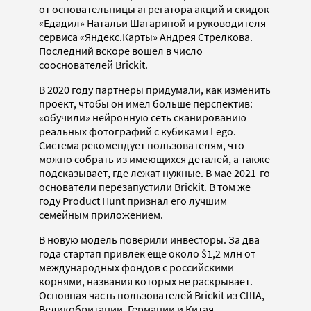
от основательницы агрегатора акций и скидок
«Едадил» Натальи Шагариной и руководителя
сервиса «Яндекс.Карты» Андрея Стрелкова.
Последний вскоре вошел в число
сооснователей Brickit.
В 2020 году партнеры придумали, как изменить
проект, чтобы он имел больше перспектив:
«обучили» нейронную сеть сканированию
реальных фотографий с кубиками Lego.
Система рекомендует пользователям, что
можно собрать из имеющихся деталей, а также
подсказывает, где лежат нужные. В мае 2021-го
основатели перезапустили Brickit. В том же
году Product Hunt признал его лучшим
семейным приложением.
В новую модель поверили инвесторы. За два
года стартап привлек еще около $1,2 млн от
международных фондов с российскими
корнями, названия которых не раскрывает.
Основная часть пользователей Brickit из США,
Великобритании, Германии и Китая.