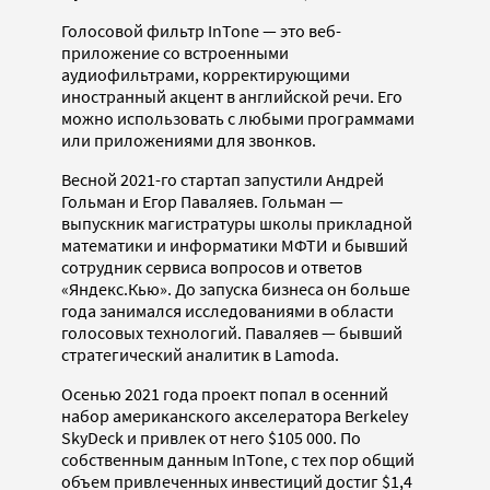
Голосовой фильтр InTone — это веб-
приложение со встроенными
аудиофильтрами, корректирующими
иностранный акцент в английской речи. Его
можно использовать с любыми программами
или приложениями для звонков.
Весной 2021-го стартап запустили Андрей
Гольман и Егор Паваляев. Гольман —
выпускник магистратуры школы прикладной
математики и информатики МФТИ и бывший
сотрудник сервиса вопросов и ответов
«Яндекс.Кью». До запуска бизнеса он больше
года занимался исследованиями в области
голосовых технологий. Паваляев — бывший
стратегический аналитик в Lamoda.
Осенью 2021 года проект попал в осенний
набор американского акселератора Berkeley
SkyDeck и привлек от него $105 000. По
собственным данным InTone, с тех пор общий
объем привлеченных инвестиций достиг $1,4