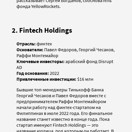
рассказывает Сергей Богданов, сооснователь
фонда YellowRockets.
2. Fintech Holdings
Отрасль:
финтех
Основатели:
Павел Федоров, Георгий Чесаков,
Раффи Монтемайор
Ключевые инвесторы:
арабский фонд Disrupt
AD
Год основания:
2022
Привлеченные инвестиции:
$16 млн
Бывшие топ-менеджеры Тинькофф Банка
Георгий Чесаков и Павел Федоров вместе с
предпринимателем Раффи Монтемайором
начали работу над финтех-стартапом на
Филиппинах в июле 2022 года. Его финальное
название станет известно в конце года. Пока
стартап именуют Fintech Holdings — это
название юрлица, под которым он работает. В