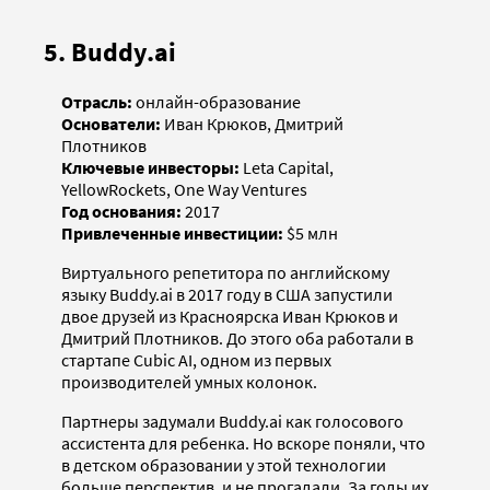
5. Buddy.ai
Отрасль:
онлайн-образование
Основатели:
Иван Крюков, Дмитрий
Плотников
Ключевые инвесторы:
Leta Capital,
YellowRockets, One Way Ventures
Год основания:
2017
Привлеченные инвестиции:
$5 млн
Виртуального репетитора по английскому
языку Buddy.ai в 2017 году в США запустили
двое друзей из Красноярска Иван Крюков и
Дмитрий Плотников. До этого оба работали в
стартапе Cubic AI, одном из первых
производителей умных колонок.
Партнеры задумали Buddy.ai как голосового
ассистента для ребенка. Но вскоре поняли, что
в детском образовании у этой технологии
больше перспектив, и не прогадали. За годы их