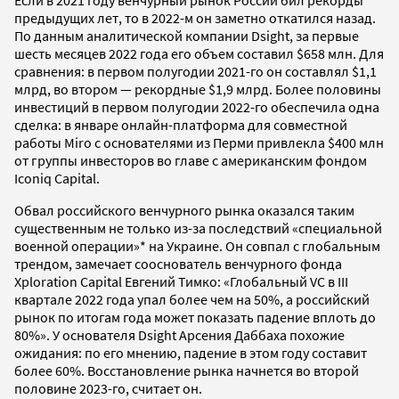
предыдущих лет, то в 2022-м он заметно откатился назад.
По данным аналитической компании Dsight, за первые
шесть месяцев 2022 года его объем составил $658 млн. Для
сравнения: в первом полугодии 2021-го он составлял $1,1
млрд, во втором — рекордные $1,9 млрд. Более половины
инвестиций в первом полугодии 2022-го обеспечила одна
сделка: в январе онлайн-платформа для совместной
работы Miro с основателями из Перми привлекла $400 млн
от группы инвесторов во главе с американским фондом
Iconiq Capital.
Обвал российского венчурного рынка оказался таким
существенным не только из-за последствий «специальной
военной операции»* на Украине. Он совпал с глобальным
трендом, замечает сооснователь венчурного фонда
Xploration Capital Евгений Тимко: «Глобальный VC в III
квартале 2022 года упал более чем на 50%, а российский
рынок по итогам года может показать падение вплоть до
80%». У основателя Dsight Арсения Даббаха похожие
ожидания: по его мнению, падение в этом году составит
более 60%. Восстановление рынка начнется во второй
половине 2023-го, считает он.