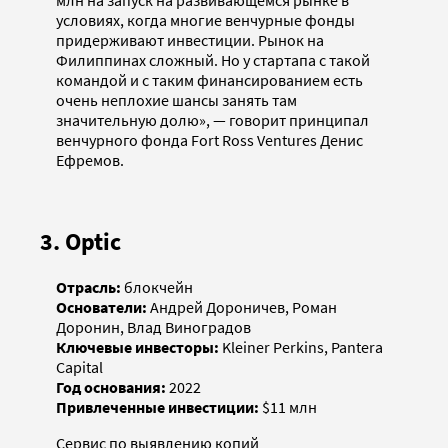
млн на запуск на развивающемся рынке в
условиях, когда многие венчурные фонды
придерживают инвестиции. Рынок на
Филиппинах сложный. Но у стартапа с такой
командой и с таким финансированием есть
очень неплохие шансы занять там
значительную долю», — говорит принципал
венчурного фонда Fort Ross Ventures Денис
Ефремов.
3. Optic
Отрасль:
блокчейн
Основатели:
Андрей Дороничев, Роман
Доронин, Влад Виноградов
Ключевые инвесторы:
Kleiner Perkins, Pantera
Capital
Год основания:
2022
Привлеченные инвестиции:
$11 млн
Сервис по выявлению копий