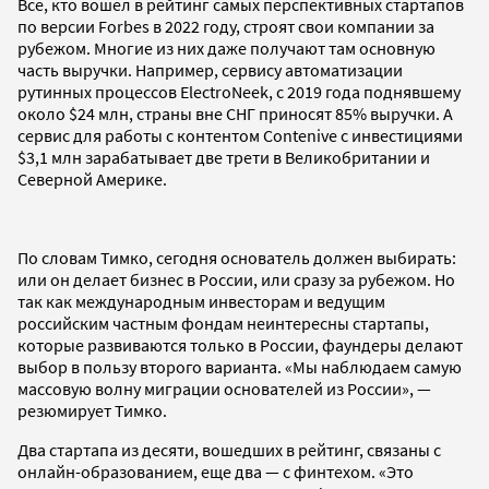
Все, кто вошел в рейтинг самых перспективных стартапов
по версии Forbes в 2022 году, строят свои компании за
рубежом. Многие из них даже получают там основную
часть выручки. Например, сервису автоматизации
рутинных процессов ElectroNeek, с 2019 года поднявшему
около $24 млн, страны вне СНГ приносят 85% выручки. А
сервис для работы с контентом Contenive с инвестициями
$3,1 млн зарабатывает две трети в Великобритании и
Северной Америке.
По словам Тимко, сегодня основатель должен выбирать:
или он делает бизнес в России, или сразу за рубежом. Но
так как международным инвесторам и ведущим
российским частным фондам неинтересны стартапы,
которые развиваются только в России, фаундеры делают
выбор в пользу второго варианта. «Мы наблюдаем самую
массовую волну миграции основателей из России», —
резюмирует Тимко.
Два стартапа из десяти, вошедших в рейтинг, связаны с
онлайн-образованием, еще два — с финтехом. «Это