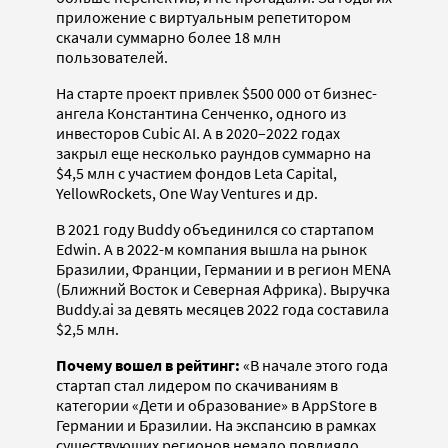
приложение с виртуальным репетитором
скачали суммарно более 18 млн
пользователей.
На старте проект привлек $500 000 от бизнес-
ангела Константина Сенченко, одного из
инвесторов Cubic AI. А в 2020–2022 годах
закрыл еще несколько раундов суммарно на
$4,5 млн с участием фондов Leta Capital,
YellowRockets, One Way Ventures и др.
В 2021 году Buddy объединился со стартапом
Edwin. А в 2022-м компания вышла на рынок
Бразилии, Франции, Германии и в регион MENA
(Ближний Восток и Северная Африка). Выручка
Buddy.ai за девять месяцев 2022 года составила
$2,5 млн.
Почему вошел в рейтинг:
«В начале этого года
стартап стал лидером по скачиваниям в
категории «Дети и образование» в AppStore в
Германии и Бразилии. На экспансию в рамках
существующих регионов немало повлияло