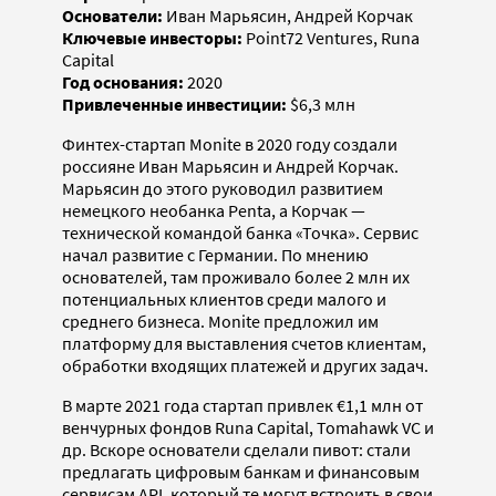
Основатели:
Иван Марьясин, Андрей Корчак
Ключевые инвесторы:
Point72 Ventures, Runa
Capital
Год основания:
2020
Привлеченные инвестиции:
$6,3 млн
Финтех-стартап Monite в 2020 году создали
россияне Иван Марьясин и Андрей Корчак.
Марьясин до этого руководил развитием
немецкого необанка Penta, а Корчак —
технической командой банка «Точка». Сервис
начал развитие с Германии. По мнению
основателей, там проживало более 2 млн их
потенциальных клиентов среди малого и
среднего бизнеса. Monite предложил им
платформу для выставления счетов клиентам,
обработки входящих платежей и других задач.
В марте 2021 года стартап привлек €1,1 млн от
венчурных фондов Runa Capital, Tomahawk VC и
др. Вскоре основатели сделали пивот: стали
предлагать цифровым банкам и финансовым
сервисам API, который те могут встроить в свои