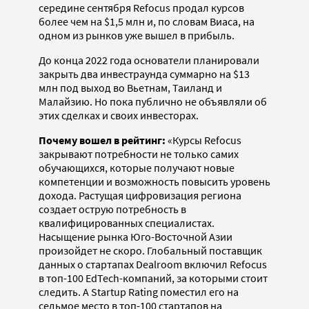
середине сентября Refocus продал курсов
более чем на $1,5 млн и, по словам Виаса, на
одном из рынков уже вышел в прибыль.
До конца 2022 года основатели планировали
закрыть два инвестраунда суммарно на $13
млн под выход во Вьетнам, Таиланд и
Малайзию. Но пока публично не объявляли об
этих сделках и своих инвесторах.
Почему вошел в рейтинг:
«Курсы Refocus
закрывают потребности не только самих
обучающихся, которые получают новые
компетенции и возможность повысить уровень
дохода. Растущая цифровизация региона
создает острую потребность в
квалифицированных специалистах.
Насыщение рынка Юго-Восточной Азии
произойдет не скоро. Глобальный поставщик
данных о стартапах Dealroom включил Refocus
в топ-100 EdTech-компаний, за которыми стоит
следить. А Startup Rating поместил его на
седьмое место в топ-100 стартапов на