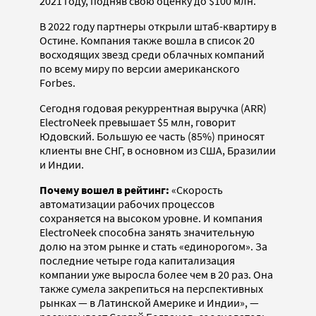
2021 году, подняв свою оценку до $100 млн.
В 2022 году партнеры открыли штаб-квартиру в
Остине. Компания также вошла в список 20
восходящих звезд среди облачных компаний
по всему миру по версии американского
Forbes.
Сегодня годовая рекуррентная выручка (ARR)
ElectroNeek превышает $5 млн, говорит
Юдовский. Большую ее часть (85%) приносят
клиенты вне СНГ, в основном из США, Бразилии
и Индии.
Почему вошел в рейтинг:
«Скорость
автоматизации рабочих процессов
сохраняется на высоком уровне. И компания
ElectroNeek способна занять значительную
долю на этом рынке и стать «единорогом». За
последние четыре года капитализация
компании уже выросла более чем в 20 раз. Она
также сумела закрепиться на перспективных
рынках — в Латинской Америке и Индии», —