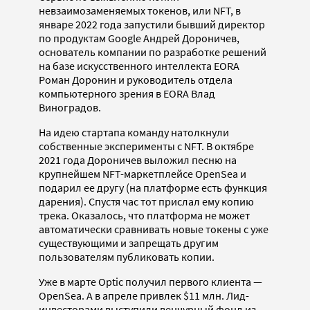
невзаимозаменяемых токенов, или NFT, в
январе 2022 года запустили бывший директор
по продуктам Google Андрей Дороничев,
основатель компании по разработке решений
на базе искусственного интеллекта EORA
Роман Доронин и руководитель отдела
компьютерного зрения в EORA Влад
Виноградов.
На идею стартапа команду натолкнули
собственные эксперименты с NFT. В октябре
2021 года Дороничев выложил песню на
крупнейшем NFT-маркетплейсе OpenSea и
подарил ее другу (на платформе есть функция
дарения). Спустя час тот прислал ему копию
трека. Оказалось, что платформа не может
автоматически сравнивать новые токены с уже
существующими и запрещать другим
пользователям публиковать копии.
Уже в марте Optic получил первого клиента —
OpenSea. А в апреле привлек $11 млн. Лид-
инвесторами выступили венчурный фонд из