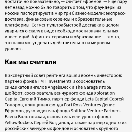
достаточно показательно, — считает Ефремов. — Еще пару
лет назад можно было говорить о том, что фаундеры из
России паспортируют в мир три бизнес-­модели: экспресс-
доставка, финансовые сервисы и образовательные
платформы. Сегмент ультрабыстрой доставки в целом
ударился о скалу в виде необходимости значительных
инвестиций. А финтех-сервисы и образование — это то,
что наши могут делать действительно на мировом
уровне».
Как мы считали
В экспертный совет рейтинга вошли восемь инвесторов:
партнер фонда TMT Investments и сооснователь
синдикатов ангелов AngelsDeck и The Garage Игорь
Шойфот, сооснователь венчурного фонда Xploration
Capital Евгений Тимко, партнер фонда Leta Capital Сергей
Топоров, принципал фонда Fort Ross Ventures Денис
Ефремов, руководитель фонда Softline Venture Partners
Елена Волотовская, основатель венчурного фонда
YellowRockets Сергей Богданов, а также партнер одного из
российских венчурных фондов и основатель крупного