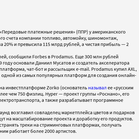
 «Передовые платежные решения» (ППР) у американского
ого счета компании топливо, автомойку, шиномонтаж,
на 20% и превысила 115 млрд рублей, а чистая прибыль — 2
ей, сообщили Forbes в Prodamus. Еще 300 млн рублей
 году основали Даниил Мусатов и создатель акселератора
латформа, чат-бот и рассыльщик e-mail. Prodamus купил AXL,
, одной из самых популярных платформ для создания онлайн-
на инвестплатформе Zorko (основатель
называл
ее «русским
ее чем 750 физлиц. Hyper — проект группы «Роснано», его
лектротранспорта, а также разрабатывает программное
Раунд возглавил совладелец маркетплейса цветов и подарков
ут на масштабирование проекта и доработку его продуктов.
странять треки на стриминговых платформах, получать
ним работает более 2000 артистов.