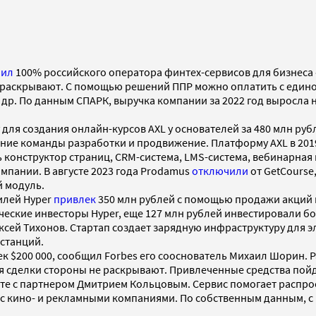
пил
100% российского оператора финтех-сервисов для бизнеса
не раскрывают. С помощью решений ППР можно оплатить с един
 др. По данным СПАРК, выручка компании за 2022 год выросла 
я создания онлайн-курсов AXL у основателей за 480 млн рубл
ние команды разработки и продвижение. Платформу AXL в 2019
конструктор страниц, CRM-система, LMS-система, вебинарная п
мпании. В августе 2023 года Prodamus
отключили
от GetCourse
й модуль.
илей Hyper
привлек
350 млн рублей с помощью продажи акций 
еские инвесторы Hyper, еще 127 млн рублей инвестировали бол
ей Тихонов. Стартап создает зарядную инфраструктуру для э
 станций.
к $200 000, сообщил Forbes его сооснователь Михаил Шорин. 
я сделки стороны не раскрывают. Привлеченные средства пойд
есте с партнером Дмитрием Кольцовым. Сервис помогает распро
с кино- и рекламными компаниями. По собственным данным, с 