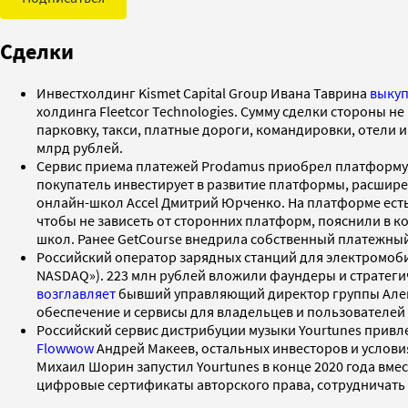
Сделки
Инвестхолдинг Kismet Capital Group Ивана Таврина
выку
холдинга Fleetcor Technologies. Сумму сделки стороны 
парковку, такси, платные дороги, командировки, отели и
млрд рублей.
Сервис приема платежей Prodamus приобрел платформу дл
покупатель инвестирует в развитие платформы, расшире
онлайн-школ Accel Дмитрий Юрченко. На платформе есть 
чтобы не зависеть от сторонних платформ, пояснили в ко
школ. Ранее GetCourse внедрила собственный платежны
Российский оператор зарядных станций для электромоб
NASDAQ»). 223 млн рублей вложили фаундеры и стратегич
возглавляет
бывший управляющий директор группы Алекс
обеспечение и сервисы для владельцев и пользователей
Российский сервис дистрибуции музыки Yourtunes привле
Flowwow
Андрей Макеев, остальных инвесторов и услови
Михаил Шорин запустил Yourtunes в конце 2020 года вм
цифровые сертификаты авторского права, сотрудничать 