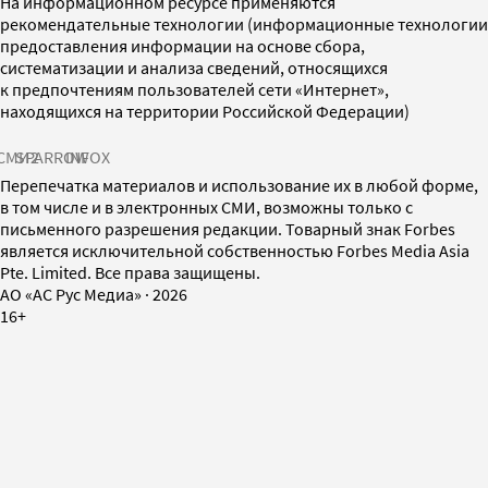
На информационном ресурсе применяются
рекомендательные технологии (информационные технологии
предоставления информации на основе сбора,
систематизации и анализа сведений, относящихся
к предпочтениям пользователей сети «Интернет»,
находящихся на территории Российской Федерации)
СМИ2
SPARROW
INFOX
Перепечатка материалов и использование их в любой форме,
в том числе и в электронных СМИ, возможны только с
письменного разрешения редакции. Товарный знак Forbes
является исключительной собственностью Forbes Media Asia
Pte. Limited. Все права защищены.
AO «АС Рус Медиа»
·
2026
16+