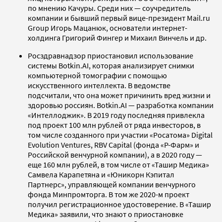
по мнению Качуры. Среди них — соучредитель
компании и бывший первый вице-президент Mail.ru
Group Игорь Мацанюк, основатели интернет-
холдинга Григорий Фингер и Михаил Винчель и др.
Росздравнадзор приостановил использование
системы Botkin.AI, которая анализирует снимки
компьютерной томографии с помощью
искусственного интеллекта. В ведомстве
подсчитали, что она может причинить вред жизни и
здоровью россиян. Botkin.AI — разработка компании
«Интеллоджик». В 2019 году последняя привлекла
под проект 100 млн рублей от ряда инвесторов, в
том числе созданного при участии «Росатома» Digital
Evolution Ventures, RBV Capital (фонда «Р-Фарм» и
Российской венчурной компании), а в 2020 году —
еще 160 млн рублей, в том числе от «Ташир Медика»
Самвела Карапетяна и «Юникорн Кэпитал
Партнерс», управляющей компании венчурного
фонда Минпромторга. В том же 2020-м проект
получил регистрационное удостоверение. В «Ташир
Медика» заявили, что знают о приостановке