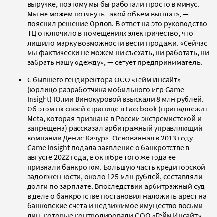
выручке, поэтому мы бы работали просто в минус.
Мы не можем потянуть такой объем выплат», —
пояснил решение Орлов. В ответ на это руководство
ТЦ отключило в помещениях электричество, что
лишило марку возможности вести продажи. «Сейчас
мы фактически не можем ни съехать, ни работать, ни
забрать нашу одежду», — сетует предприниматель.
С бывшего гендиректора ООО «Гейм Инсайт»
(юрлицо разработчика мобильного игр Game
Insight) Юлии Винокуровой взыскали 8 млн рублей.
Об этом на своей странице в Facebook (принадлежит
Meta, которая признана в России экстремистской и
запрещена) рассказал арбитражный управляющий
компании Денис Качура. Основанная в 2013 году
Game Insight подала заявление о банкротстве в
августе 2022 года, в октябре того же года ее
признали банкротом. Большую часть кредиторской
задолженности, около 125 млн рублей, составляли
долги по зарплате. Впоследствии арбитражный суд
в деле о банкротстве постановил наложить арест на
банковские счета и недвижимое имущество восьми
лиц, которые контролировали ООО «Гейм Инсайт»,