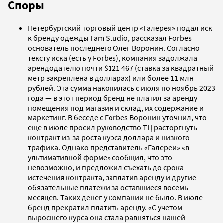
Споры
Петербургский торговый центр «Галерея» подал иск
к бренду одежды I am Studio, рассказал Forbes
основатель последнего Олег Воронин. Согласно
тексту иска (есть у Forbes), компания задолжала
арендодателю почти $121 467 (ставка за квадратный
метр закреплена в долларах) или более 11 млн
рублей. Эта сумма накопилась с июля по ноябрь 2023
года — в этот период бренд не платил за аренду
помещения под магазин и склад, их содержание и
маркетинг. В беседе с Forbes Воронин уточнил, что
еще в июле просил руководство ТЦ расторгнуть
контракт из-за роста курса доллара и низкого
трафика. Однако представитель «Галереи» «в
ультимативной форме» сообщил, что это
невозможно, и предложил съехать до срока
истечения контракта, заплатив аренду и другие
обязательные платежи за оставшиеся восемь
месяцев. Таких денег у компании не было. В июле
бренд прекратил платить аренду. «С учетом
выросшего курса она стала равняться нашей