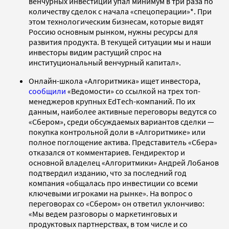
венчурных инвестиций упал минимум в три раза по
количеству сделок с начала «спецоперации»*. При
этом технологическим бизнесам, которые видят
Россию основным рынком, нужны ресурсы для
развития продукта. В текущей ситуации мы и наши
инвесторы видим растущий спрос на
институциональный венчурный капитал».
Онлайн-школа «Алгоритмика» ищет инвестора,
сообщили
«Ведомости» со ссылкой на трех топ-
менеджеров крупных ЕdТech-компаний. По их
данным, наиболее активные переговоры ведутся со
«Сбером», среди обсуждаемых вариантов сделки —
покупка контрольной доли в «Алгоритмике» или
полное поглощение актива. Представитель «Сбера»
отказался от комментариев. Гендиректор и
основной владелец «Алгоритмики» Андрей Лобанов
подтвердил изданию, что за последний год
компания «общалась про инвестиции со всеми
ключевыми игроками на рынке». На вопрос о
переговорах со «Сбером» он ответил уклончиво:
«Мы ведем разговоры о маркетинговых и
продуктовых партнерствах, в том числе и со