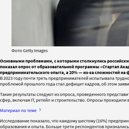
Фото Getty Images
Основными проблемами, с которыми столкнулись российские 
показал опрос от образовательной программы «Стартап Акад
предпринимательского опыта, а 20% — из-за сложностей на 
В 2023 году почти треть предпринимателей испытывала трудн
проблемой прошлого года стал дефицит кадров, об этом заяв
Такие результаты следуют из опроса, проведенного предста
сфер, включая IT, ретейл и строительство. Опросы проходили в
Материал по теме
Исследование показало, что каждому шестому (16%) предприни
образования и опыта. Больше трети респондентов признались,