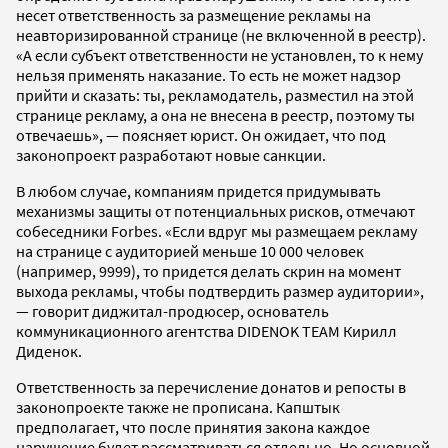
несет ответственность за размещение рекламы на
неавторизированной странице (не включенной в реестр).
«А если субъект ответственности не установлен, то к нему
нельзя применять наказание. То есть не может надзор
прийти и сказать: ты, рекламодатель, разместил на этой
странице рекламу, а она не внесена в реестр, поэтому ты
отвечаешь», — поясняет юрист. Он ожидает, что под
законопроект разработают новые санкции.
В любом случае, компаниям придется придумывать
механизмы защиты от потенциальных рисков, отмечают
собеседники Forbes. «Если вдруг мы размещаем рекламу
на странице с аудиторией меньше 10 000 человек
(например, 9999), то придется делать скрин на момент
выхода рекламы, чтобы подтвердить размер аудитории»,
— говорит диджитал-продюсер, основатель
коммуникационного агентства DIDENOK TEAM Кирилл
Диденок.
Ответственность за перечисление донатов и репосты в
законопроекте также не прописана. Капштык
предполагает, что после принятия закона каждое
нарушение будет рассматриваться отдельно. Но основной