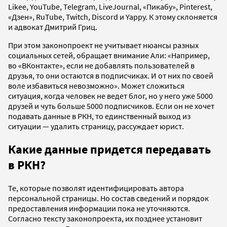
Likee, YouTube, Telegram, LiveJournal, «Пикабу», Pinterest,
«Дзен», RuTube, Twitch, Discord и Yappy. К этому склоняется
и адвокат Дмитрий Гриц.
При этом законопроект не учитывает нюансы разных
социальных сетей, обращает внимание Али: «Например,
во «ВКонтакте», если не добавлять пользователей в
друзья, то они остаются в подписчиках. И от них по своей
воле избавиться невозможно». Может сложиться
ситуация, когда человек не ведет блог, но у него уже 5000
друзей и чуть больше 5000 подписчиков. Если он не хочет
подавать данные в РКН, то единственный выход из
ситуации — удалить страницу, рассуждает юрист.
Какие данные придется передавать
в РКН?
Те, которые позволят идентифицировать автора
персональной страницы. Но состав сведений и порядок
предоставления информации пока не уточняются.
Согласно тексту законопроекта, их позднее установит