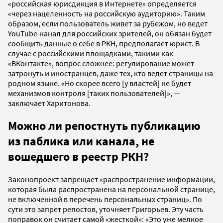
«российская юрисдикция в Интернете» определяется
«через нацеленность на российскую аудиторию». Таким
образом, если пользователь живет за рубежом, но ведет
YouTube-канал для российских зрителей, он обязан будет
сообщить данные о себе в РКН, предполагает юрист. В
случае с российскими площадками, такими как
«ВКонтакте», вопрос сложнее: регулирование может
затронуть и иностранцев, даже тех, кто ведет страницы на
родном языке. «Но скорее всего [у властей] не будет
механизмов контроля [таких пользователей]», —
заключает Харитонова.
Можно ли репостнуть публикацию
из паблика или канала, не
вошедшего в реестр РКН?
Законопроект запрещает «распространение информации,
которая была распространена на персональной странице,
не включенной в перечень персональных страниц». По
сути это запрет репостов, уточняет Григорьев. Эту часть
поправок он считает самой «жесткой»: «Это уже мелкое