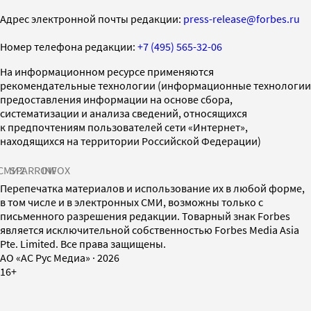
Адрес электронной почты редакции:
press-release@forbes.ru
Номер телефона редакции:
+7 (495) 565-32-06
На информационном ресурсе применяются
рекомендательные технологии (информационные технологии
предоставления информации на основе сбора,
систематизации и анализа сведений, относящихся
к предпочтениям пользователей сети «Интернет»,
находящихся на территории Российской Федерации)
СМИ2
SPARROW
INFOX
Перепечатка материалов и использование их в любой форме,
в том числе и в электронных СМИ, возможны только с
письменного разрешения редакции. Товарный знак Forbes
является исключительной собственностью Forbes Media Asia
Pte. Limited. Все права защищены.
AO «АС Рус Медиа»
·
2026
16+