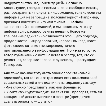
надругательство над Конституцией». Согласно
Конституции, граждане России вправе свободно искать,
распространять и получать информацию, только если эта
информация не запрещена, поясняет юрист: «Например,
признают контент (книгу или фильм. —
Forbes
)
запрещенной информацией, и мы понимаем, что эту
информацию распространять нельзя». Новое же
требование радикально отличается от общего подхода,
продолжает он. «Предположим, человек выкладывает
фото своего кота, кот не запрещен, ничего
противоправного в информации нет. Но из-за того, что
автор публикации о коте не встал в реестр, тот, кто ее
репостнет, совершает правонарушение», — рассуждает
Григорьев.
Али тоже называет эту часть законопроекта «самой
одиозной», так как она затрагивает всех пользователей
социальных сетей и «не подчиняется здравому смыслу».
«Мне сложно представить, как мои френды во
«ВКонтакте» будут заходить на сайт РКН, проверяя, есть ли
конкретный десятитысячник в реестре [прежде чем
сделать репост]», — шутит он.