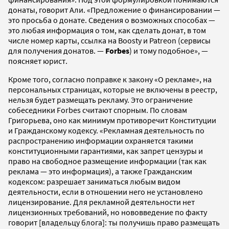
донаты, говорит Али. «Предложение о финансировании —
это просьба о донате. Сведения о возможных способах —
это любая информация о том, как сделать донат, в том
числе номер карты, ссылка на Boosty и Patreon (сервисы
для получения донатов. —
Forbes
) и тому подобное», —
поясняет юрист.
Кроме того, согласно поправке к закону «О рекламе», на
персональных страницах, которые не включены в реестр,
нельзя будет размещать рекламу. Это ограничение
собеседники Forbes считают спорным. По словам
Григорьева, оно как минимум противоречит Конституции
и Гражданскому кодексу. «Рекламная деятельность по
распространению информации охраняется такими
конституционными гарантиями, как запрет цензуры и
право на свободное размещение информации (так как
реклама — это информация), а также Гражданским
кодексом: разрешает заниматься любым видом
деятельности, если в отношении него не установлено
лицензирование. Для рекламной деятельности нет
лицензионных требований, но нововведение по факту
говорит [владельцу блога]: ты получишь право размещать