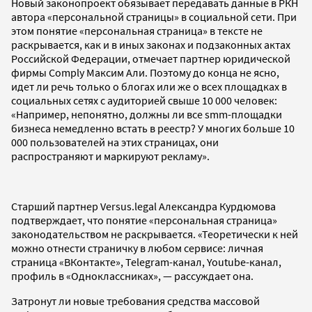
Новый законопроект обязывает передавать данные в РКН
автора «персональной страницы» в социальной сети. При
этом понятие «персональная страница» в тексте не
раскрывается, как и в иных законах и подзаконных актах
Российской Федерации, отмечает партнер юридической
фирмы Comply Максим Али. Поэтому до конца не ясно,
идет ли речь только о блогах или же о всех площадках в
социальных сетях с аудиторией свыше 10 000 человек:
«Например, непонятно, должны ли все smm-площадки
бизнеса немедленно встать в реестр? У многих больше 10
000 пользователей на этих страницах, они
распространяют и маркируют рекламу».
Старший партнер Versus.legal Александра Курдюмова
подтверждает, что понятие «персональная страница»
законодательством не раскрывается. «Теоретически к ней
можно отнести страничку в любом сервисе: личная
страница «ВКонтакте», Telegram-канал, Youtube-канал,
профиль в «Одноклассниках», — рассуждает она.
Затронут ли новые требования средства массовой