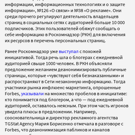
информации, информационных технологиях и о защите
информации», №126 «О связи» и №38 «О рекламе». Они
среди прочего регулируют деятельность владельцев
страниц в социальных сетях с аудиторией больше 10 000
подписчиков. Этих пользователей обяжут сообщать о
себе информацию в Роскомнадзор (РКН) для включения
их ресурсов в перечень персональных страниц.
Ранее Роскомнадзор уже
выступал
с похожей
инициативой. Тогда речь шла о блогерах с ежедневной
аудиторией свыше 1000 человек. В РКН объясняли
предложение желанием деанонимизировать публичные
страницы, которые «чувствуют себя безнаказанными» и
распространяют в Сети незаконную информацию. Тогда
участники рынка инфлюенс-маркетинга, опрошенные
Forbes,
указывали
на множество пробелов в инициативе:
кто понимается под блогером, а что — под ежедневной
аудиторией, оставалось неясным. При этом часть игроков
увидела плюсы в предложении. Например,
соосновательница и директор рекламного агентства
TGStat Agency Мария Борисенко отмечала в разговоре с
Forbes, что деанонимизация пабликов и каналов